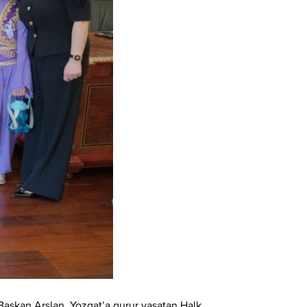
Başkan Arslan, Yozgat’a gurur yaşatan Halk