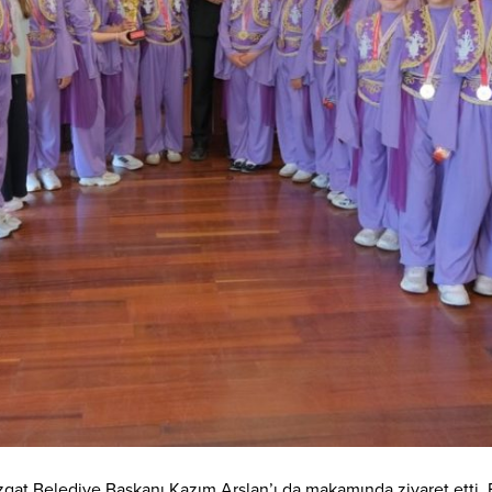
gat Belediye Başkanı Kazım Arslan’ı da makamında ziyaret etti. 