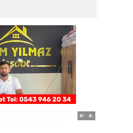
A
A
+
-