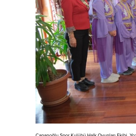
Çapanoğlu Spor Kulübü Halk Oyunları Ekibi, Yoz