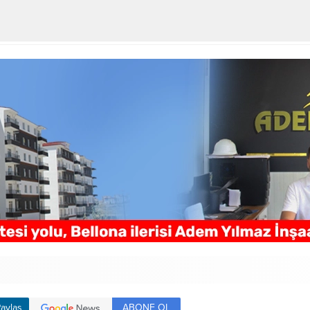
ABONE OL
aylaş