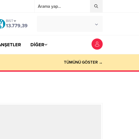
BIST
°C
YOZGAT
13.779,39
AZ BULUTLU
ANŞETLER
DİĞER
TÜMÜNÜ GÖSTER →