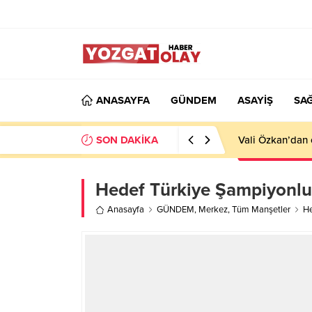
ANASAYFA
GÜNDEM
ASAYİŞ
SAĞ
SON DAKİKA
Vali Özkan’dan 
Hedef Türkiye Şampiyonl
Anasayfa
GÜNDEM
,
Merkez
,
Tüm Manşetler
He