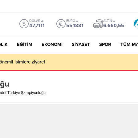
DOLAR
EURO
ALTIN
47,7111
55,1881
6.660,55
LIK
EĞİTİM
EKONOMİ
SİYASET
SPOR
TÜM M
önemli isimlere ziyaret
uğu
def Türkiye Şampiyonluğu