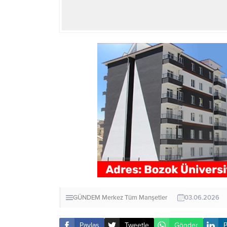
GÜNDEM
Merkez
Tüm Manşetler
03.06.2026
Paylaş
Tweetle
Gönder
P