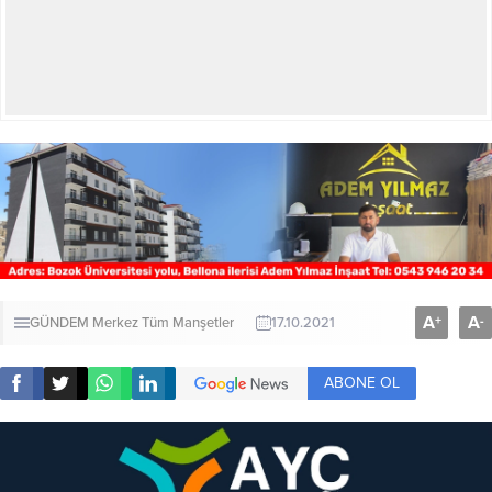
A
A
+
-
GÜNDEM
Merkez
Tüm Manşetler
17.10.2021
ABONE OL