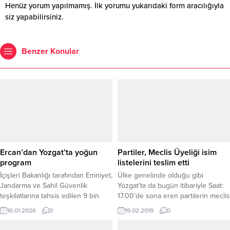
Henüz yorum yapılmamış. İlk yorumu yukarıdaki form aracılığıyla
siz yapabilirsiniz.
Benzer Konular
Ercan’dan Yozgat’ta yoğun
Partiler, Meclis Üyeliği isim
program
listelerini teslim etti
İçişleri Bakanlığı tarafından Emniyet,
Ülke genelinde olduğu gibi
Jandarma ve Sahil Güvenlik
Yozgat’ta da bugün itibariyle Saat:
teşkilatlarına tahsis edilen 9 bin
17.00’de sona eren partilerin meclis
200 yeni hizmet aracı kapsamında,
üyeliği listeleri Yüksek Seçim
16.01.2026
0
19.02.2019
0
Yozgat’ta Emniyet ve Jandarma
Kuruluna teslim edildi.
teşkilatlarına tahsis edilen 54 yeni