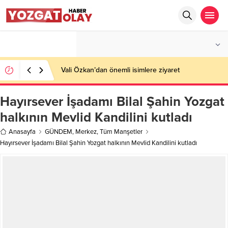
°C
YOZGAT
PARÇALI BULUTLU
Vali Özkan’dan önemli isimlere ziyaret
Hayırsever İşadamı Bilal Şahin Yozgat
halkının Mevlid Kandilini kutladı
Anasayfa
GÜNDEM
,
Merkez
,
Tüm Manşetler
Hayırsever İşadamı Bilal Şahin Yozgat halkının Mevlid Kandilini kutladı