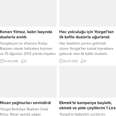
hizmet aracı için tören düzenlendi.
Yozgat Cumhuriyet Meydanı’nda
gerçekleştirilen törene AK Parti
Genel Merkez Kadın Kolları Başkanı
ve İstanbul Milletvekili Tuğba Işık
Ercan...
Kenan Yılmaz, kabri başında
Hac yolculuğu için Yozgat’tan
dualarla anıldı
ilk kafile dualarla uğurlandı
Yozgatspor’un efsanevi Kulüp
Hac ibadetini yerine getirmek
Başkanı olarak hafızalara kazınan
üzere Yozgat’tan kutsal topraklara
ve 15 Ağustos 2013 yılında hayatını
gidecek olan ilk kafile dualarla
kaybeden merhum Yusuf Kenan
uğurlandı.
15.08.2018
0
26.07.2018
0
Yılmaz, vuslatının 5. yıldönümünde,
Yozgat Gazeteciler Cemiyeti ve
sevenleri tarafından
Sarıtopraklık’taki kabri başında
dualarla anıldı.
Nisan yağmurları sevindirdi
Ekmek’te kampanya başlattı,
ekmek ve pide çeşitlerini 1 Lira
Yozgat Belediye Başkanı Celal
Köse, Nisan ayında yağan
Yozgat’ta faaliyetini sürdüren