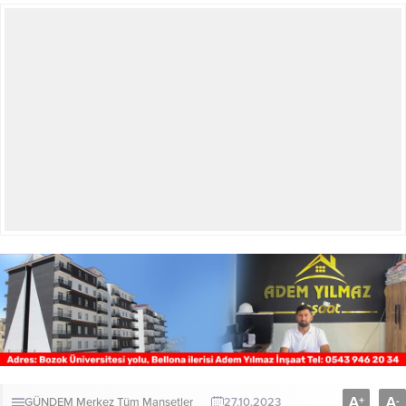
A
A
+
-
GÜNDEM
Merkez
Tüm Manşetler
27.10.2023