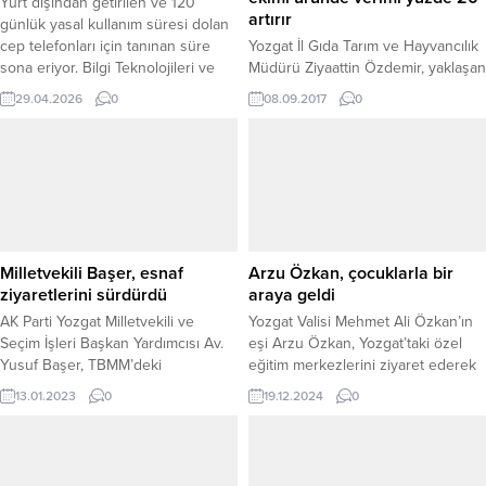
Yurt dışından getirilen ve 120
artırır
günlük yasal kullanım süresi dolan
cep telefonları için tanınan süre
Yozgat İl Gıda Tarım ve Hayvancılık
sona eriyor. Bilgi Teknolojileri ve
Müdürü Ziyaattin Özdemir, yaklaşan
İletişim Kurumu (BTK) tarafından
hububat ekimi öncesi çiftçileri
29.04.2026
0
08.09.2017
0
yürütülen IMEI kayıt denetimleri
sertifikalı tohumla ekim yapmaları
kapsamında, kayıtsız cihazların 2
konusunda uyardı. Özdemir,
gün içinde iletişime kapatılacağı
sertifikalı tohum kullanımının
bildirildi. Türkiye genelinde yurt
üründe verimi yüzde 20 daha
dışından getirilen ancak kayıt işlemi
artırdığını söyledi.
yapılmayan telefonlar için geri
sayım...
Milletvekili Başer, esnaf
Arzu Özkan, çocuklarla bir
ziyaretlerini sürdürdü
araya geldi
AK Parti Yozgat Milletvekili ve
Yozgat Valisi Mehmet Ali Özkan’ın
Seçim İşleri Başkan Yardımcısı Av.
eşi Arzu Özkan, Yozgat’taki özel
Yusuf Başer, TBMM’deki
eğitim merkezlerini ziyaret ederek
çalışmalarının ardından her fırsatta
özel gereksinimli çocuklarla bir
13.01.2023
0
19.12.2024
0
geldiği Yozgat’ta esnaf ziyaretlerini
araya geldi. Arzu Özkan, Gelişim
sürdürdü.
Özel Eğitim Merkezi, Sürmeli Özel
Eğitim Merkezi ve Portakal Çiçeği
Özel Eğitim Merkezi’ni ziyaret etti.