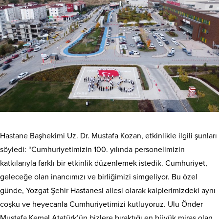
Hastane Başhekimi Uz. Dr. Mustafa Kozan, etkinlikle ilgili şunları
söyledi: “Cumhuriyetimizin 100. yılında personelimizin
katkılarıyla farklı bir etkinlik düzenlemek istedik. Cumhuriyet,
geleceğe olan inancımızı ve birliğimizi simgeliyor. Bu özel
günde, Yozgat Şehir Hastanesi ailesi olarak kalplerimizdeki aynı
coşku ve heyecanla Cumhuriyetimizi kutluyoruz. Ulu Önder
Mustafa Kemal Atatürk’ün bizlere bıraktığı en büyük miras olan