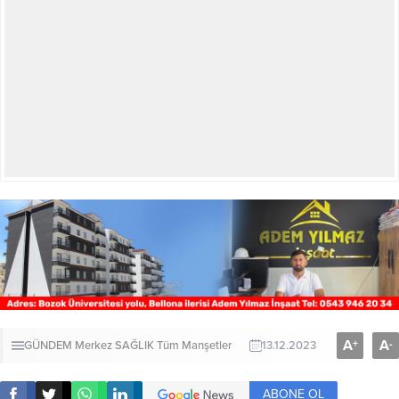
A
A
+
-
GÜNDEM
Merkez
SAĞLIK
Tüm Manşetler
13.12.2023
ABONE OL