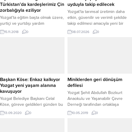
Türkistan’da kardeşlerimiz Çin
uyduyla takip edilecek
zorbalığıyla eziliyor
Yozgat’ta tarımsal üretimin daha
Yozgat’ta eğitim başta olmak üzere,
etkin, güvenilir ve verimli şekilde
yurtiçi ve yurtdışı yardım
takip edilmesi amacıyla yeni bir
faaliyetlerini sürdüren Ümit
uygulama hayata geçiriliyor. Tarım
15.11.2018
0
08.07.2026
0
Derneği Başkanı Pehlül
alanlarının yapay zeka destekli
Kıymazaslan, son aylarda Doğu
sistemler ve uydu takip
Türkistan’da ortaya çıkan toplama
teknolojileriyle izlenmesine yönelik
kampları ve Doğu Türkistanlılara
çalışmalar kapsamında ilk saha
uygulanan sistematik baskılara
denetimi Yerköy ilçesinde
tepki göstererek, “Doğu
gerçekleştirildi. Yozgat Tarım ve
Türkistan’da kardeşlerimiz Çin
Orman İl Müdürlüğü tarafından
zorbalığıyla eziliyor.”dedi.
yürütülen çalışma ile tarım
Başkan Köse: Enkaz kalkıyor
Miniklerden geri dönüşüm
arazilerinin mevcut...
Yozgat yeni yaşam alanına
defilesi
kavuşuyor
Yozgat Şehit Abdullah Bozkurt
Yozgat Belediye Başkanı Celal
Anaokulu ve Yaşanabilir Çevre
Köse, göreve geldikleri günden bu
Derneği tarafından ortaklaşa
yana yoğun mesai harcadıkları ve
düzenlenen etkinlikte, minik
13.09.2020
0
10.05.2019
0
ihalesi TOKİ tarafından yapılan
öğrenciler atık malzemelerden geri
Çapanoğlu Büyük Cami çevre
dönüşüm yapılan kıyafetleri
düzenleme projesinde yüklenici
defilede sergiledi.