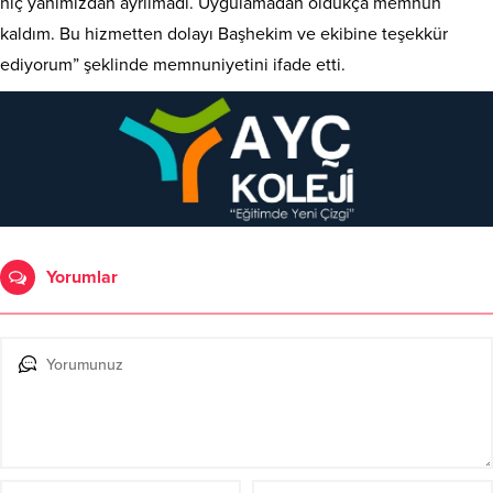
hiç yanımızdan ayrılmadı. Uygulamadan oldukça memnun
kaldım. Bu hizmetten dolayı Başhekim ve ekibine teşekkür
ediyorum” şeklinde memnuniyetini ifade etti.
Yorumlar