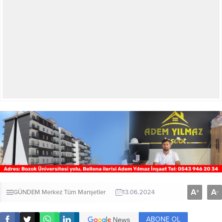
A
A
+
-
GÜNDEM
Merkez
Tüm Manşetler
13.06.2024
ABONE OL