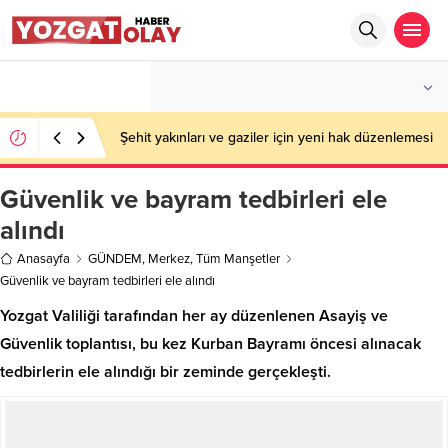
°C
YOZGAT
PARÇALI BULUTLU
Şehit yakınları ve gaziler için yeni hak düzenlemesi
Güvenlik ve bayram tedbirleri ele
alındı
Anasayfa
GÜNDEM
,
Merkez
,
Tüm Manşetler
Güvenlik ve bayram tedbirleri ele alındı
Yozgat Valiliği tarafından her ay düzenlenen Asayiş ve
Güvenlik toplantısı, bu kez Kurban Bayramı öncesi alınacak
tedbirlerin ele alındığı bir zeminde gerçekleşti.