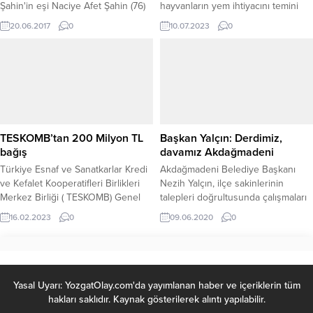
Şahin'in eşi Naciye Afet Şahin (76)
hayvanların yem ihtiyacını temini
bugün öğle namazına müteakip
için tarlasındaki sapları balya ve
20.06.2017
0
10.07.2023
0
kılınan cenaze namazının ardından
saman yaptırarak
toprağa verildi.
depoluyor.Türkiye’nin önemli tarım
bölgelerinden biri olan Yozgat’ta
çiftçi ve besiciler biçtirdikleri arpa
ve buğday tarlalarının saplarını
saman ve balya yaptırarak
hayvanlarının yiyecek ihtiyacını
temin etmeye başladı. Yerköy’ün
TESKOMB’tan 200 Milyon TL
Başkan Yalçın: Derdimiz,
Orhan Köyü çiftçilerinden Hakan...
bağış
davamız Akdağmadeni
Türkiye Esnaf ve Sanatkarlar Kredi
Akdağmadeni Belediye Başkanı
ve Kefalet Kooperatifleri Birlikleri
Nezih Yalçın, ilçe sakinlerinin
Merkez Birliği ( TESKOMB) Genel
talepleri doğrultusunda çalışmaları
Başkan hemşehrimize Abdülkadir
sürdürdüklerini belirterek,
16.02.2023
0
09.06.2020
0
Akgül, Türkiye Tek Yürek
“Derdimiz ve davamız
programında 200 Milyon TL bağış
Akdağmadeni’ni daha yaşanılır
yaptı.
daha güzel bir şehir haline
getirmektir.”dedi.
Yasal Uyarı: YozgatOlay.com'da yayımlanan haber ve içeriklerin tüm
hakları saklıdır. Kaynak gösterilerek alıntı yapılabilir.