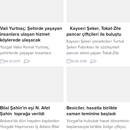
Vali Yurtnaç: Şehirde yaşayan
Kayseri Şeker, Tokat-Zile
insanlara ulaşan hizmet
pancar çiftçileri ile buluştu
köylerede ulaşacak
Kayseri Şeker yöneticileri Turhal
Yozgat Valisi Kemal Yurtnaç,
Şeker Fabrikası ile sözleşmeli
şehirlerde yaşayan insanlara
pancar ekimi yapan Tokat-Zile
ulaşan hizmetlerin köylerde
Bölgesi çiftçileri ile bir araya geldi.
06.07.2017
0
16.05.2018
0
yaşayan insanlara da ulaşacağını
söyledi.
Bilal Şahin’in eşi N. Afet
Besiciler, hasatla birlikte
Şahin toprağa verildi
saman teminine başladı
Ankara’da dün hayatını kaybeden
Yozgat’ta hububat hasat döneminin
Yozgatlı Hayırsever İş Adamı Bilal
başlamasıyla birlikte bölge çiftçisi,