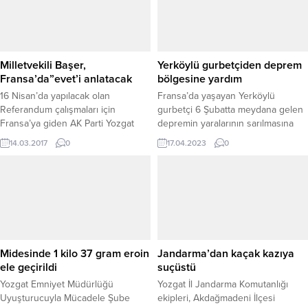
Milletvekili Başer,
Yerköylü gurbetçiden deprem
Fransa’da”evet’i anlatacak
bölgesine yardım
16 Nisan’da yapılacak olan
Fransa’da yaşayan Yerköylü
Referandum çalışmaları için
gurbetçi 6 Şubatta meydana gelen
Fransa’ya giden AK Parti Yozgat
depremin yaralarının sarılmasına
Milletvekili ve Seçim İşleri Başkan
yönelik 6 TIR gıda yardımında
14.03.2017
0
17.04.2023
0
Yardımcısı Yusuf Başer, Lyon ve
bulundu.
Marsilya’da yaşayan gurbetçi
vatandaşlar ve iş dünyasının
temsilcileri ile bir araya gelerek
referandum seçiminde neden
“evet” oyu kullanmaları gerektiğini
anlatacak. Türkiye ile Avrupa’nın
birçok ülkesinde yaşanan sıkıntılara
Midesinde 1 kilo 37 gram eroin
Jandarma’dan kaçak kazıya
rağmen...
ele geçirildi
suçüstü
Yozgat Emniyet Müdürlüğü
Yozgat İl Jandarma Komutanlığı
Uyuşturucuyla Mücadele Şube
ekipleri, Akdağmadeni İlçesi