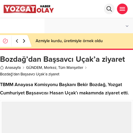
°C
YOZGAT
PARÇALI BULUTLU
Azmiyle kurdu, üretimiyle örnek oldu
Bozdağ’dan Başsavcı Uçak’a ziyaret
Anasayfa
GÜNDEM
,
Merkez
,
Tüm Manşetler
Bozdağ’dan Başsavcı Uçak’a ziyaret
TBMM Anayasa Komisyonu Başkanı Bekir Bozdağ, Yozgat
Cumhuriyet Başsavcısı Hasan Uçak’ı makamında ziyaret etti.