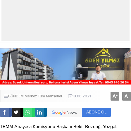
A
A
+
-
GÜNDEM
Merkez
Tüm Manşetler
18.06.2021
ABONE OL
TBMM Anayasa Komisyonu Başkanı Bekir Bozdağ, Yozgat