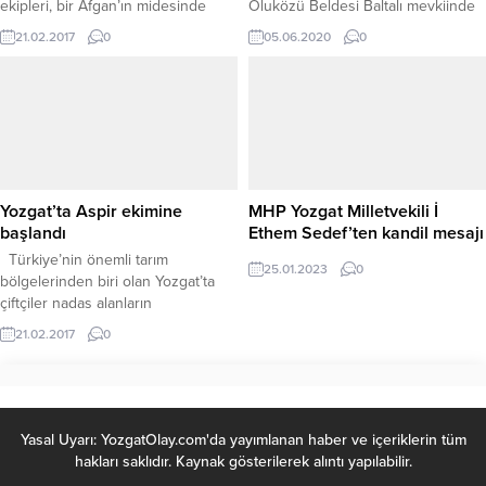
ekipleri, bir Afgan’ın midesinde
Oluközü Beldesi Baltalı mevkiinde
prezervatif içerisine saklanmış 1
kaçak kazı yaptıkları tespit edilen 3
21.02.2017
0
05.06.2020
0
kilo 37 gram eroin ele geçirdi.
şüpheliyi suçüstü yakaladı.
Edinilen bilgilere göre, Yozgat
Emniyet Müdürlüğü Uyuşturucuyla
Mücadele Şube ekipleri tarafından
yapılan yol uygulamasında
durdurulan yolcu otobüsünde
yabancı uyruklu şahıs üzerinde
yapılan aramada, montunun iç
Yozgat’ta Aspir ekimine
MHP Yozgat Milletvekili İ
cebinde siyah renkli poşet
başlandı
Ethem Sedef’ten kandil mesajı
içerisinde...
Türkiye’nin önemli tarım
25.01.2023
0
bölgelerinden biri olan Yozgat’ta
çiftçiler nadas alanların
değerlendirilmesi, tarlaların boş
21.02.2017
0
kalmaması için aspir bitkisi ekim
çalışmalarına başladı. Yerköy
İlçesine bağlı Orhan Köyünde aspir
ekimi için tarlasını hazır hale
getiren Necati Özer, her yıl aspir
Yasal Uyarı: YozgatOlay.com'da yayımlanan haber ve içeriklerin tüm
ekimi yaptığını belirterek, bu yıl ise
hakları saklıdır. Kaynak gösterilerek alıntı yapılabilir.
30 dekar alanda aspir ekimi