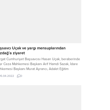
şsavcı Uçak ve yargı mensuplarından
zdağ’a ziyaret
zgat Cumhuriyet Başsavcısı Hasan Uçak, beraberinde
ır Ceza Mahkemesi Başkanı Arif Hamdi Sazak, İdare
hkemesi Başkanı Murat Ayrancı, Adalet Eğitim
rkezi Başkanı Cumhuriyet Savcısı Mustafa Özden,
05.04.2022
0
let Bakanı hemşehrimiz Bekir Bozdağ’ı ziyaret etti.
dukça samimi bir ortamda gerçekleşen ziyarette
şsavcı Uçak ve beraberindeki yargı mensupları Bakan
dağ’a bakanlık görevinin hayırlı ve...