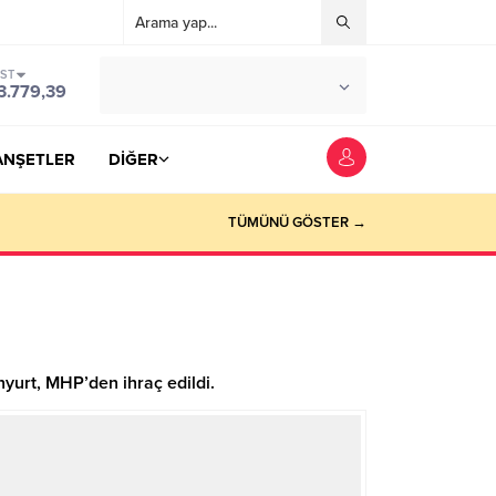
IST
°C
YOZGAT
3.779,39
PARÇALI BULUTLU
ANŞETLER
DİĞER
TÜMÜNÜ GÖSTER →
nyurt, MHP’den ihraç edildi.