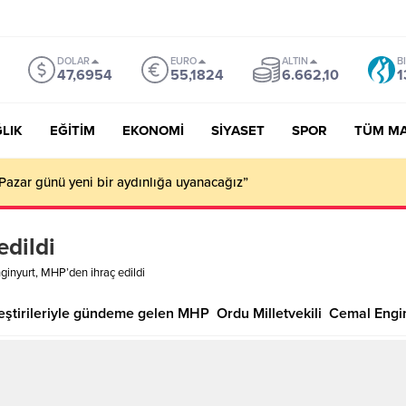
DOLAR
EURO
ALTIN
B
47,6954
55,1824
6.662,10
1
LIK
EĞİTİM
EKONOMİ
SİYASET
SPOR
TÜM M
Pazar günü yeni bir aydınlığa uyanacağız”
edildi
ginyurt, MHP’den ihraç edildi
 eleştirileriyle gündeme gelen MHP Ordu Milletvekili Cemal Engi