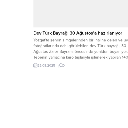
Dev Türk Bayrağı 30 Ağustos’a hazırlanıyor
Yozgat’ta şehrin simgelerinden biri haline gelen ve u
fotoğraflarında dahi görülebilen dev Türk bayrağı, 30
Ağustos Zafer Bayramı öncesinde yeniden boyanıyor.
Tepenin yamacına karo taşlarıyla işlenerek yapılan 14
metrekarelik bayrak, renginin zamanla solması nedeni
25.08.2025
0
Yozgat Belediyesi, Bayern Yozgat Dernekler Birliği ve
Ülkü Ocakları iş birliğiyle eski canlılığına kavuşturuluyo
ŞEHRİN HER...