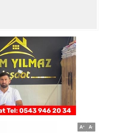
A
A
+
-