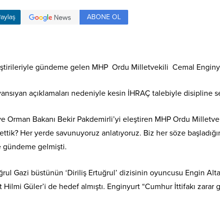
ABONE OL
aylaş
eleştirileriyle gündeme gelen MHP Ordu Milletvekili Cemal Enginy
nsıyan açıklamaları nedeniyle kesin İHRAÇ talebiyle disipline se
ve Orman Bakanı Bekir Pakdemirli’yi eleştiren MHP Ordu Milletvekil
ettik? Her yerde savunuyoruz anlatıyoruz. Biz her söze başladığ
le gündeme gelmişti.
ğrul Gazi büstünün ‘Diriliş Ertuğrul’ dizisinin oyuncusu Engin A
ilmi Güler’i de hedef almıştı. Enginyurt “Cumhur İttifakı zarar 