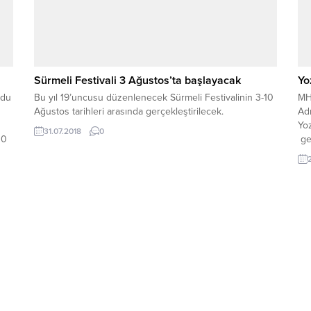
Sürmeli Festivali 3 Ağustos’ta başlayacak
Yo
ydu
Bu yıl 19’uncusu düzenlenecek Sürmeli Festivalinin 3-10
MHP
Ağustos tarihleri arasında gerçekleştirilecek.
Adı
Yoz
31.07.2018
0
00
ger
yle
r.