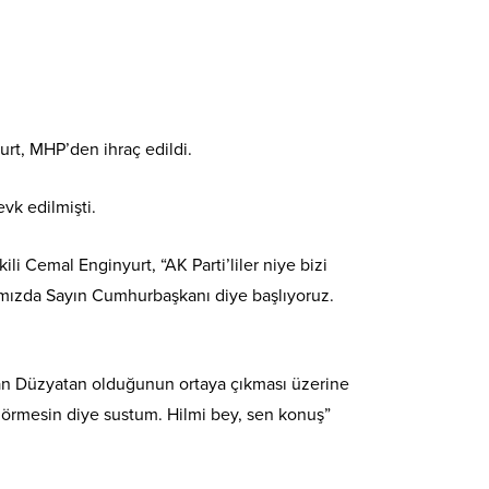
urt, MHP’den ihraç edildi.
vk edilmişti.
i Cemal Enginyurt, “AK Parti’liler niye bizi
ımızda Sayın Cumhurbaşkanı diye başlıyoruz.
ltan Düzyatan olduğunun ortaya çıkması üzerine
görmesin diye sustum. Hilmi bey, sen konuş”