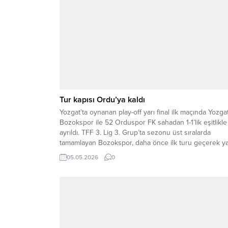
Tur kapısı Ordu’ya kaldı
Yozgat’ta oynanan play-off yarı final ilk maçında Yozga
Bozokspor ile 52 Orduspor FK sahadan 1-1’lik eşitlikle
ayrıldı. TFF 3. Lig 3. Grup’ta sezonu üst sıralarda
tamamlayan Bozokspor, daha önce ilk turu geçerek ya
finale yükselmişti. Kritik mücadelede ev sahibi ekip
05.05.2026
0
erken golle öne geçse de konuk ekip kısa sürede yanı