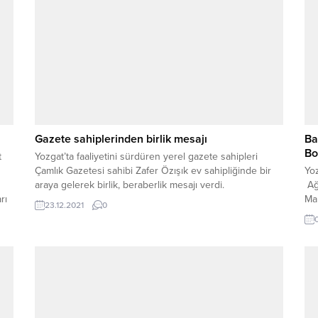
Gazete sahiplerinden birlik mesajı
Ba
Bo
t
Yozgat’ta faaliyetini sürdüren yerel gazete sahipleri
Çamlık Gazetesi sahibi Zafer Özışık ev sahipliğinde bir
Yo
araya gelerek birlik, beraberlik mesajı verdi.
Ağ
rı
Ma
23.12.2021
0
Me
t...
Ada
Ol
Ba
Boz