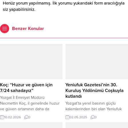
Henüz yorum yapılmamış. İlk yorumu yukarıdaki form aracılığıyla
siz yapabilirsiniz.
Benzer Konular
Koç: “Huzur ve güven için
Yeniufuk Gazetesi’nin 30.
7/24 sahadayız”
Kuruluş Yıldönümü Coşkuyla
kutlandı
Yozgat İl Emniyet Müdürü
Necmettin Koç, il genelinde huzur
Yozgat’ta yerel basının güçlü
ve güven ortamının daha da
kalemlerinden biri olan Yeniufuk
güçlenmesi amacıyla emniyet
Gazetesi, 30. kuruluş yıldönümünü
10.02.2026
0
02.05.2025
0
teşkilatının 7 gün 24 saat sahada
düzenlediği görkemli bir programla
görev yaptığını belirterek,
kutladı. Siyaset, bürokrasi, iş