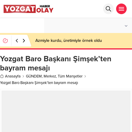
°C
YOZGAT
AZ BULUTLU
Azmiyle kurdu, üretimiyle örnek oldu
Yozgat Baro Başkanı Şimşek’ten
bayram mesajı
Anasayfa
GÜNDEM
,
Merkez
,
Tüm Manşetler
Yozgat Baro Başkanı Şimşek’ten bayram mesajı