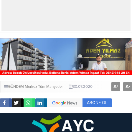
A
A
+
-
GÜNDEM
Merkez
Tüm Manşetler
30.07.2020
ABONE OL