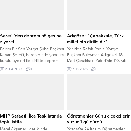
hedeflerinin mevcut huzur ortamını
dünyası ve basın camiasını bir
artırarak sürdürmek olduğunu
araya getiren anlamlı etkinlik, hem
söyledi. İl Emniyet Müdürü Koç, ilde
Yozgat’ta hem de yerel medya
faaliyet gösteren basın
tarihinde iz bırakan bir geceye
kuruluşlarına yönelik ziyaretleri
dönüştü. 1996 yılının 18 Nisan
kapsamında, bünyemizde bulunan
tarihinde yayın hayatına başlayan
Şerefli’den deprem bölgesine
Adıgözel: “Çanakkale, Türk
Yeniufuk Gazetesi,...
Yeniufuk...
ziyaret
milletinin dirilişidir”
Eğitim Bir Sen Yozgat Şube Başkanı
Yeniden Refah Partisi Yozgat İl
Kenan Şerefli, beraberinde yönetim
Başkanı Süleyman Adıgözel, 18
kurulu üyeleri ile birlikte deprem
Mart Çanakkale Zaferi’nin 110. yılı
bölgesine giderek burada ki
dolayısıyla yayımladığı mesajda,
25.04.2023
0
17.03.2025
0
meslektaşlarına geçmiş olsun
Türk milletinin bağımsızlık
dileklerinde bulundu.
mücadelesinin simgesi olan
Çanakkale Zaferi’ni büyük bir gurur
ve minnetle andığını belirterek,
“Çanakkale, Türk milletinin
dirilişidir”dedi. İl Başkanı Adıgözel
mesajında, “18 Mart Çanakkale
Zaferi, sadece bir askeri zafer
MHP Şefaatli İlçe Teşkilatında
Öğretmenler Günü çiçekçilerin
değil, aynı...
toplu istifa
yüzünü güldürdü
Meral Akşener liderliğinde
Yozgat’ta 24 Kasım Öğretmenler