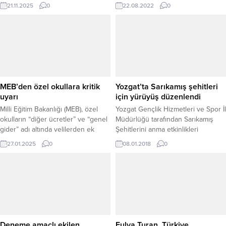
üzere 1250 din görevlisi alımı
yönündeki girişimleri
21.11.2025
0
22.08.2022
0
yapacağını duyurdu. Alımlar, Kur’an
desteklediklerini açıkladı.
kursu öğreticisi kadroları için
gerçekleştirilecek ve adaylar 2024
KPSSP124 puan türünden en az 50
puan almış olmalı. Başvurular, 24
Kasım 2025 tarihinde başlayacak
ve 5 Aralık 2025 saat 16.30’da
sona erecek....
MEB’den özel okullara kritik
Yozgat’ta Sarıkamış şehitleri
uyarı
için yürüyüş düzenlendi
Milli Eğitim Bakanlığı (MEB), özel
Yozgat Gençlik Hizmetleri ve Spor İl
okulların “diğer ücretler” ve “genel
Müdürlüğü tarafından Sarıkamış
gider” adı altında velilerden ek
Şehitlerini anma etkinlikleri
ücret talep etmelerinin yasal
kapsamında yürüyüş düzenlendi.
27.01.2025
0
08.01.2018
0
olmadığını açıkladı. Bakanlıktan
yapılan yazılı açıklamada, bazı özel
okulların 2025-2026 eğitim öğretim
yılı için öğrenci kayıtları
kapsamında, “genel gider” ve
“diğer ücret” gibi başlıklarla
velilerden ücret talep ettiği ve bu
durumun...
Deneme amaçlı ekilen
Fulya Turan, Türkiye