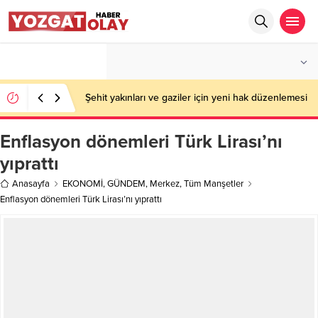
°C
YOZGAT
PARÇALI BULUTLU
Şehit yakınları ve gaziler için yeni hak düzenlemesi
Enflasyon dönemleri Türk Lirası’nı
yıprattı
Anasayfa
EKONOMİ
,
GÜNDEM
,
Merkez
,
Tüm Manşetler
Enflasyon dönemleri Türk Lirası’nı yıprattı