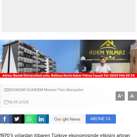
EKONOMİ
GÜNDEM
Merkez
Tüm Manşetler
A
A
+
-
19.05.2026
ABONE OL
1970’li yıllardan itibaren Türkiye ekonomisinde etkisini artıran