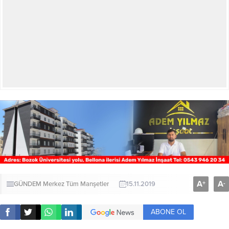
A
A
+
-
GÜNDEM
Merkez
Tüm Manşetler
15.11.2019
ABONE OL