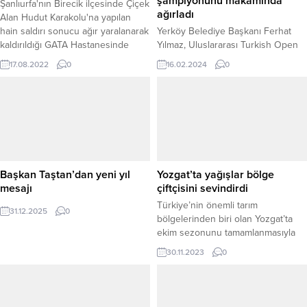
şampiyonunu makamında
Şanlıurfa'nın Birecik ilçesinde Çiçek
ağırladı
Alan Hudut Karakolu'na yapılan
hain saldırı sonucu ağır yaralanarak
Yerköy Belediye Başkanı Ferhat
kaldırıldığı GATA Hastanesinde
Yılmaz, Uluslararası Turkish Open
Şehit düşen Piyade Sözleşmeli Er
Taekwondo Şampiyonası’nda birinci
17.08.2022
0
16.02.2024
0
Enes Gazi Özdemir’in acı haberi
olan Buğlem Doğan’ı makamında
Yozgat’ın Sorgun İlçesinde baba
kabul etti.
ocağına ulaştı.
Başkan Taştan’dan yeni yıl
Yozgat’ta yağışlar bölge
mesajı
çiftçisini sevindirdi
Türkiye’nin önemli tarım
31.12.2025
0
bölgelerinden biri olan Yozgat’ta
ekim sezonunu tamamlanmasıyla
birlikte son günlerde etkili sağanak
30.11.2023
0
yağış bölge çiftçisini sevindirdi.