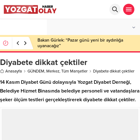
°C
YOZGAT
AZ BULUTLU
Bakan Gürlek: “Pazar günü yeni bir aydınlığa
uyanacağız”
Diyabete dikkat çektiler
Anasayfa
GÜNDEM
,
Merkez
,
Tüm Manşetler
Diyabete dikkat çektiler
14 Kasım Diyabet Günü dolayısıyla Yozgat Diyabet Derneği,
Belediye Hizmet Binasında belediye personeli ve vatandaşlara
şeker ölçüm testleri gerçekleştirerek diyabete dikkat çektiler.