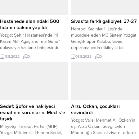
kongrelere MHP Yozgat Milletvekili
İbrahim Ethem Sedefin’de
katılacağını ve kongrelerin birlik,
Hastanede alanındaki 500
Sivas’ta farklı galibiyet: 37-27
beraberlik ve kardeşlik...
fidanın bakımı yapıldı
Hentbol Kadınlar 1. Ligi’nde
Yozgat Şehir Hastanesi’nde “11
mücadele eden MC Sistem Yozgat
Kasım Milli Ağaçlandırma Günü”
Gençlik Spor Kulübü, Sivas
dolayısıyla hastane bahçesinde
deplasmanında etkileyici bir
oluşturulan 500 fidanın bakımı
performans sergileyerek rakibini
11.11.2022
0
01.11.2025
0
yapıldı.
farklı skorla mağlup etti.
Karşılaşmanın ilk yarısını 18-12 önde
tamamlayan Yozgat ekibi, ikinci
yarıda da üstün oyununu
sürdürerek Sivas Belediye Spor
Kulübü’nü 37-27 mağlup etti. Bu
sonuçla MC Sistem Yozgat GSK,...
Sedef: Şoför ve nakliyeci
Arzu Özkan, çocukları
esnafının sorunlarını Meclis’e
sevindirdi
taşıdı
Yozgat Valisi Mehmet Ali Özkan’ın
Milliyetçi Hareket Partisi (MHP)
eşi Arzu Özkan, Sevgi Evleri
Yozgat Milletvekili İ Ethem Sedef,
Müdürlüğü Sitesi’ni ziyaret ederek,
Yozgat ve İlçe Şoförler ve
burada misafir edilen çocuklarla bir