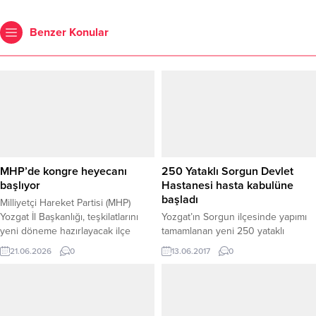
Benzer Konular
MHP’de kongre heyecanı
250 Yataklı Sorgun Devlet
başlıyor
Hastanesi hasta kabulüne
başladı
Milliyetçi Hareket Partisi (MHP)
Yozgat İl Başkanlığı, teşkilatlarını
Yozgat’ın Sorgun ilçesinde yapımı
yeni döneme hazırlayacak ilçe
tamamlanan yeni 250 yataklı
kongreleri için geri sayıma başladı.
Sorgun Devlet Hastanesi hasta
21.06.2026
0
13.06.2017
0
MHP Yozgat İl Başkanı Tekin
kabulüne başladı.
Irgatoğlu, yaptığı açıklamada; 10
Temmuz 2026 tarihinde Saraykent
ve Kadışehri ilçelerinde
başlayacağını belirterek, tüm