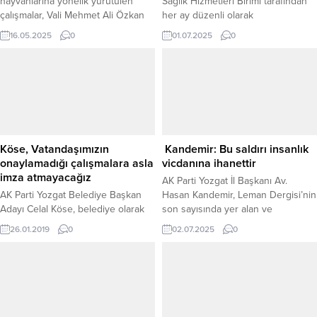
hayvanlarına yönelik yürütülen
Sağlık Hizmetleri Birimi tarafından
çalışmalar, Vali Mehmet Ali Özkan
her ay düzenli olarak
başkanlığında düzenlenen Sokak
gerçekleştirilen Acil Sağlık
16.05.2025
0
01.07.2025
0
Hayvanları Kurulu toplantısında ele
Hizmetleri Koordinasyon
alındı. Valilik Toplantı Salonu’nda
Komisyonu (ASKOM) Haziran ayı
gerçekleştirilen toplantıya, Vali
toplantısı, yapıldı. Toplantıya Yozgat
Yardımcısı Adnan Kayık, Yozgat
İl Sağlık Müdürü Dr. Mehmet Akif
Belediye Başkanı Kazım Arslan,
Karaarslan başkanlık ederken,
kaymakamlar, belediye başkanları,
müdürlük bünyesindeki başkanlar,
ilgili kurum müdürleri ve mahalle
başkan yardımcıları, birim
muhtarları katıldı. Toplantıda, sokak
sorumluları, 112 Başhekimi, Komuta
Köse, Vatandaşımızın
Kandemir: Bu saldırı insanlık
hayvanlarının korunması,
Kontrol Merkezi Sorumlu Hekimi
onaylamadığı çalışmalara asla
vicdanına ihanettir
rehabilitasyonu ve bakımı...
ile...
imza atmayacağız
AK Parti Yozgat İl Başkanı Av.
AK Parti Yozgat Belediye Başkan
Hasan Kandemir, Leman Dergisi’nin
Adayı Celal Köse, belediye olarak
son sayısında yer alan ve
yapılacak bütün projelerde
Peygamber Efendimiz Hz.
26.01.2019
0
02.07.2025
0
öncelikle vatandaşların görüşünü
Muhammed (S.A.V) ile Hz. Musa’ya
alarak işe başlayacaklarını
yönelik hakaret içerikli karikatüre
belirterek, vatandaşların onayının
sert tepki göstererek, bu yayınların
olmadığı çalışmalara asla imza
sadece İslam dinine değil, tüm
atmayacaklarını söyledi.
insanlık vicdanına yapılmış açık bir
saldırı olduğunu belirtti. “Bu