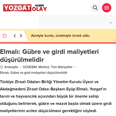
°C
YOZGAT
PARÇALI BULUTLU
Azmiyle kurdu, üretimiyle örnek oldu
Elmalı: Gübre ve girdi maliyetleri
düşürülmelidir
Anasayfa
GÜNDEM
,
Merkez
,
Tüm Manşetler
Elmalı: Gübre ve girdi maliyetleri düşürülmelidir
Türkiye Ziraat Odaları Birliği Yönetim Kurulu Üyesi ve
Akdağmadeni Ziraat Odası Başkanı Eyüp Elmalı, Yozgat’ın
tarım ve hayvancılık açısından büyük bir öneme sahip
olduğunu belirterek, gübre ve mazot başta olmak üzere girdi
maliyetlerinin acilen düşürülmesi gerektiğini söyledi.