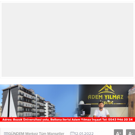
A
A
+
-
GÜNDEM
Merkez
Tüm Manşetler
12.01.2022