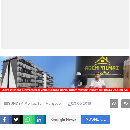
A
A
+
-
GÜNDEM
Merkez
Tüm Manşetler
28.05.2019
ABONE OL