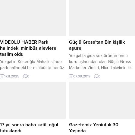
çıktığını belirterek, “Ülkemizin birliği
yazısı, DEVA Partisi Genel Başkanı
ve bütünlüğü noktasında adeta bir
Ali Babacan tarafından onaylandı.
ikbal ve istiklal mücadelesine
dönmüştür.”dedi.
VİDEOLU HABER Park
Güçlü Gross’tan Bin kişilik
halindeki minibüs alevlere
aşure
teslim oldu
Yozgat’ta gıda sektörünün öncü
Yozgat’ın Köseoğlu Mahallesi’nde
kuruluşlarından olan Güçlü Gross
park halindeki bir minibüste henüz
Marketler Zinciri, Hicri Takvimin ilk
belirlenemeyen nedenle yangın
ayında kutlanan Muharrem ayı
17.11.2025
0
07.09.2019
0
çıktı. Alevleri fark eden vatandaşlar
dolayısıyla Şeyhosman
durumu 112 Acil Çağrı Merkezi’ne
Mahallesindeki şubesinde
bildirdi. İhbar üzerine kısa sürede
vatandaşlara yaklaşık Bin kişilik
olay yerine gelen Yozgat
aşure ikramında bulundu.
Belediyesi İtfaiye ekipleri, yangına
hızlı bir şekilde müdahale ederek
kontrol altına aldı. Ekiplerin titiz
çalışmasıyla yangın çevredeki araç
17 yıl sonra baba katili oğul
Gazetemiz Yeniufuk 30
ve yapılara...
tutuklandı
Yaşında