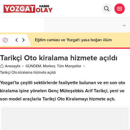
°C
YOZGAT
AZ BULUTLU
Eğitim camiası ve Yozgat’ı yasa boğan ölüm
Tarikçi Oto kiralama hizmete açıldı
Anasayfa
GÜNDEM
,
Merkez
,
Tüm Manşetler
Tarikçi Oto kiralama hizmete açıldı
Yozgat’ta çeşitli sektörlerde faaliyette bulunan ve en son oto
kiralama işine yönelen Genç Müteşebbis Arif Tarikçi, yeni ve
son model araçlarla Tarikçi Oto Kiralamayı hizmete açtı.