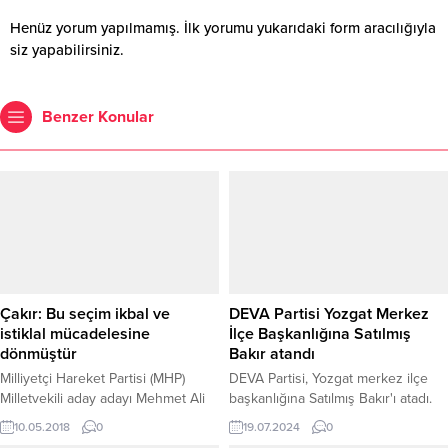
Henüz yorum yapılmamış. İlk yorumu yukarıdaki form aracılığıyla
siz yapabilirsiniz.
Benzer Konular
Çakır: Bu seçim ikbal ve
DEVA Partisi Yozgat Merkez
istiklal mücadelesine
İlçe Başkanlığına Satılmış
dönmüştür
Bakır atandı
Milliyetçi Hareket Partisi (MHP)
DEVA Partisi, Yozgat merkez ilçe
Milletvekili aday adayı Mehmet Ali
başkanlığına Satılmış Bakır'ı atadı.
Çakır, 24 Haziran seçimlerinin
Yozgat şoför esnafının sevilen
10.05.2018
0
19.07.2024
0
sıradan bir seçim olmaktan çoktan
isimlerinden olan Bakır'ın atama