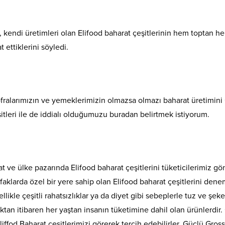
, kendi üretimleri olan Elifood baharat çeşitlerinin hem toptan he
ettiklerini söyledi.
 sofralarımızın ve yemeklerimizin olmazsa olmazı baharat üretimi
itleri ile de iddialı olduğumuzu buradan belirtmek istiyorum.
 ülke pazarında Elifood baharat çeşitlerini tüketicilerimiz gönül
utfaklarda özel bir yere sahip olan Elifood baharat çeşitlerini de
ikle çeşitli rahatsızlıklar ya da diyet gibi sebeplerle tuz ve şek
uktan itibaren her yaştan insanın tüketimine dahil olan ürünlerdir.
fod Baharat çeşitlerimizi görerek tercih edebilirler. Güçlü Gross 