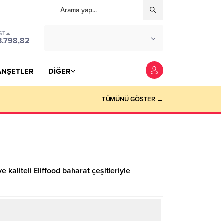
ST
°C
YOZGAT
3.798,82
PARÇALI BULUTLU
ANŞETLER
DİĞER
TÜMÜNÜ GÖSTER →
kaliteli Eliffood baharat çeşitleriyle