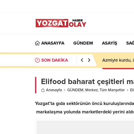
ANASAYFA
GÜNDEM
ASAYİŞ
SAĞ
SON DAKİKA
Azmiyle kurdu, 
Elifood baharat çeşitleri m
Anasayfa
GÜNDEM
,
Merkez
,
Tüm Manşetler
El
Yozgat’ta gıda sektörünün öncü kuruluşlarından 
markalaşma yolunda marketlerdeki yerini aldı