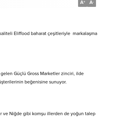
A
A
+
-
aliteli Eliffood baharat çeşitleriyle markalaşma
gelen Güçlü Gross Marketler zinciri, ilde
üşterilerinin beğenisine sunuyor.
hir ve Niğde gibi komşu illerden de yoğun talep