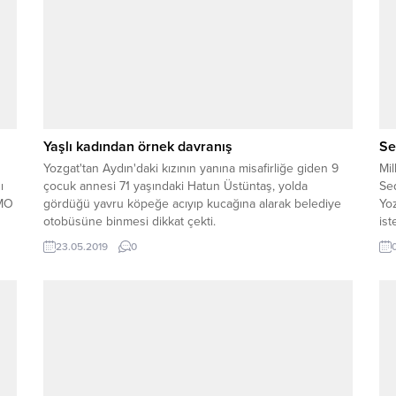
Yaşlı kadından örnek davranış
Se
Yozgat'tan Aydın'daki kızının yanına misafirliğe giden 9
Mil
ı
çocuk annesi 71 yaşındaki Hatun Üstüntaş, yolda
Sed
MMO
gördüğü yavru köpeğe acıyıp kucağına alarak belediye
Yoz
otobüsüne binmesi dikkat çekti.
ist
23.05.2019
0