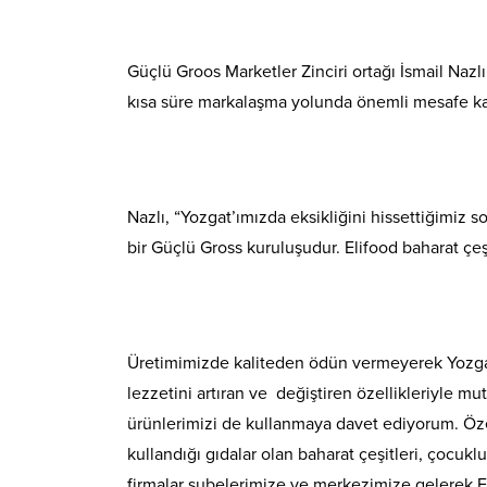
Güçlü Groos Marketler Zinciri ortağı İsmail Nazlı
kısa süre markalaşma yolunda önemli mesafe kat 
Nazlı, “Yozgat’ımızda eksikliğini hissettiğimiz
bir Güçlü Gross kuruluşudur. Elifood baharat çeş
Üretimimizde kaliteden ödün vermeyerek Yozgat ve
lezzetini artıran ve değiştiren özellikleriyle m
ürünlerimizi de kullanmaya davet ediyorum. Özell
kullandığı gıdalar olan baharat çeşitleri, çocukl
firmalar şubelerimize ve merkezimize gelerek Elif