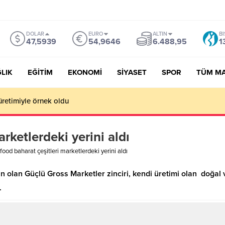
DOLAR
EURO
ALTIN
BI
47,5939
54,9646
6.488,95
1
LIK
EĞİTİM
EKONOMİ
SİYASET
SPOR
TÜM M
üretimiyle örnek oldu
arketlerdeki yerini aldı
ifood baharat çeşitleri marketlerdeki yerini aldı
olan Güçlü Gross Marketler zinciri, kendi üretimi olan doğal ve 
.