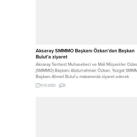
Aksaray SMMMO Başkanı Özkan’dan Başkan
Bulut’a ziyaret
Aksaray Serbest Muhasebeci ve Mali Müşavirler Odas
(SMMMO) Başkanı Abdurrahman Özkan, Yozgat SM
Başkanı Ahmet Bulut’u makamında ziyaret ederek
mesleki konular hakkında fikir alışverişinde bulundu.
11.01.2021
0