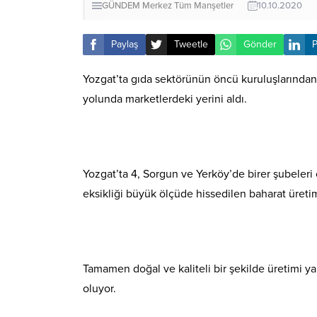
GÜNDEM
Merkez
Tüm Manşetler
10.10.2020
Paylaş
Tweetle
Gönder
P
Yozgat’ta gıda sektörünün öncü kuruluşlarından 
yolunda marketlerdeki yerini aldı.
Yozgat’ta 4, Sorgun ve Yerköy’de birer şubeleri
eksikliği büyük ölçüde hissedilen baharat üretim
Tamamen doğal ve kaliteli bir şekilde üretimi y
oluyor.