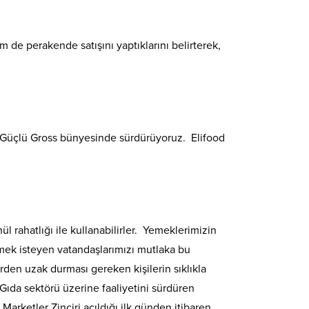
m de perakende satışını yaptıklarını belirterek,
ni Güçlü Gross bünyesinde sürdürüyoruz. Elifood
 rahatlığı ile kullanabilirler. Yemeklerimizin
nemek isteyen vatandaşlarımızı mutlaka bu
erden uzak durması gereken kişilerin sıklıkla
 Gıda sektörü üzerine faaliyetini sürdüren
Marketler Zinciri açıldığı ilk günden itibaren