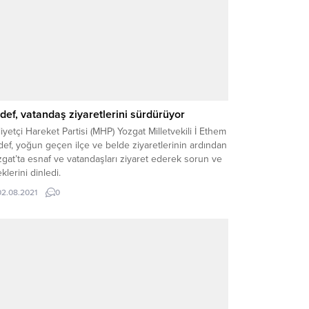
def, vatandaş ziyaretlerini sürdürüyor
liyetçi Hareket Partisi (MHP) Yozgat Milletvekili İ Ethem
ef, yoğun geçen ilçe ve belde ziyaretlerinin ardından
gat’ta esnaf ve vatandaşları ziyaret ederek sorun ve
eklerini dinledi.
02.08.2021
0