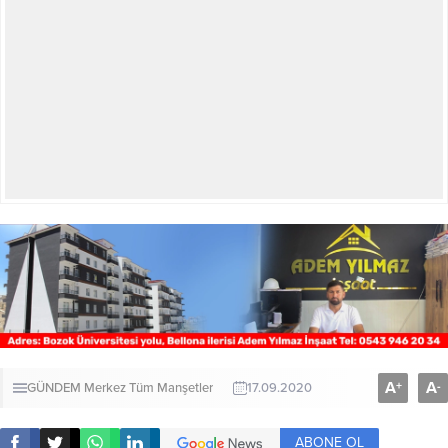
A
A
+
-
GÜNDEM
Merkez
Tüm Manşetler
17.09.2020
ABONE OL