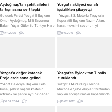
Aydoğmuş’tan şehit aileleri
Yozgat nakliyeci esnafı
tartışmasına sert tepki
işsizlikten şikayetçi
Gelecek Partisi Yozgat İl Başkanı
Yozgat S.S. Motorlu Taşıyıcılar
Ömer Aydoğmuş, Milli Savunma
Koperatifi Başkanı Nazım Altan,
Bakanı Yaşar Güler ile Türkiye Harp
hasat mevsimi sezonun iyi
Malulü Gaziler, Şehit Dul ve
geçmediğini belirterek nakliyeci
17.11.2025
0
11.10.2016
0
Yetimleri Derneği Başkanı Pakize
esnafının iş yapamadığını söyledi.
Akbaba arasında yaşanan
Yozgat S.S. Motorlu Taşıyıcılar
tartışmaya ilişkin bir açıklama yaptı.
Kooperatifi Başkanı Nazım Altan,
Şehitlik makamının milletin ortak
yaptığı açıklamada, nakliyecilerin
değeri olduğunu vurgulayan
kamyonlarının iş olmadığından
Aydoğmuş, “Bu vatanın her karışı
dolayı kamyon garajında yattığını
şehitlerimizin kanıyla yoğrulmuştur.
belirtti. Kamyoncu esnafının yılda
Şehide ve şehit...
sadece buğday ve pancar hasat
Yozgat’a değer katacak
Yozgat’ta Bylock’tan 7 polis
mevsiminde çalıştığını dile...
Projelerde sona gelindi
tutuklandı
Yozgat Belediye Başkanı Celal
Yozgat İl Müdürlüğü Terörle
Köse, şehrin yaşam kalitesini
Mücadele Şube ekipleri tarafından
artırmak ve şehre ayrı bir değer
yapılan soruşturmalar kapsamında
katmak amacıyla hayata geçirilen
Silahlı Terör Örgütü FETÖ/PDY
06.02.2024
0
16.02.2017
0
projelerde sona gelindiğini
bağlantısı tespit edilen 7 emniyet
duyurdu.
mensubu tutuklandı Yozgat