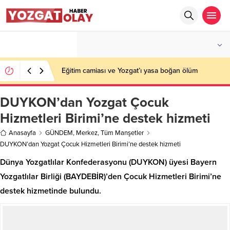
°C
YOZGAT
AZ BULUTLU
Eğitim camiası ve Yozgat’ı yasa boğan ölüm
DUYKON’dan Yozgat Çocuk
Hizmetleri Birimi’ne destek hizmeti
Anasayfa
GÜNDEM
,
Merkez
,
Tüm Manşetler
DUYKON’dan Yozgat Çocuk Hizmetleri Birimi’ne destek hizmeti
Dünya Yozgatlılar Konfederasyonu (DUYKON) üyesi Bayern
Yozgatlılar Birliği (BAYDEBİR)’den Çocuk Hizmetleri Birimi’ne
destek hizmetinde bulundu.