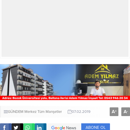
A
A
+
-
GÜNDEM
Merkez
Tüm Manşetler
07.02.2019
ABONE OL