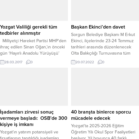
imkanların önemli ölçüde
sosyal sorumluluk projelerine tam
artırıldığını ifade etti. İl Müdürü
destek verdiklerini söyledi.
Hopur’un paylaştığı verilere göre,
2025 yılında Yozgat Şehir
Yozgat Valiliği gerekli tüm
Başkan Ekinci’den davet
Stadyumu tamamlanarak...
tedbirler alınmıştır
Sorgun Belediye Başkanı M Erkut
Milliyetçi Hareket Partisi MHP’den
Ekinci, ilçelerinde 23-24 Temmuz
ihraç edilen Sinan Oğan,’ın önceki
tarihleri arasında düzenlenecek
gün ‘Hayırlı Anadolu Yürüyüşü’
Olta Balıkçılığı Turnuvasına tüm
programları kapsamında geldiği
Yozgat halkını davet etti.
28.03.2017
0
20.07.2022
0
Yozgat’ta konuşma yapacağı salon
önünde çıkan olaylarla ilgili, Adalet
Bakanı Bekir Bozdağ, Vali Kemal
Yurtnaç ve İl Emniyet Müdürünü
saldırıyı planlamakla suçlamıştı.
Konuya ilişkin Yozgat Valiliğinden
yapılan yazılı açıklamada gerekli
tüm tedbirlerin alındığı...
İşadamları zirvesi sonuç
40 branşta binlerce sporcu
vermeye başladı: OSB’de 300
mücadele edecek
kişiye iş imkanı
Yozgat’ta 2025-2026 Eğitim
Yozgat’ın yatırım potansiyeli ve
Öğretim Yılı Okul Spor Faaliyetleri
fırsatlarının tanıtıldığı işadamları
başlıyor. Yıl boyunca 40 farklı