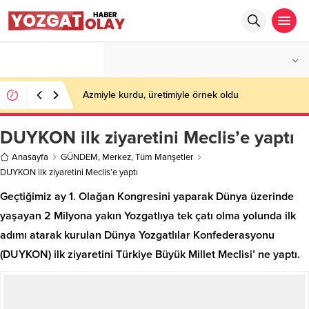
°C
YOZGAT
PARÇALI BULUTLU
Azmiyle kurdu, üretimiyle örnek oldu
DUYKON ilk ziyaretini Meclis’e yaptı
Anasayfa
GÜNDEM
,
Merkez
,
Tüm Manşetler
DUYKON ilk ziyaretini Meclis’e yaptı
Geçtiğimiz ay 1. Olağan Kongresini yaparak Dünya üzerinde
yaşayan 2 Milyona yakın Yozgatlıya tek çatı olma yolunda ilk
adımı atarak kurulan Dünya Yozgatlılar Konfederasyonu
(DUYKON) ilk ziyaretini Türkiye Büyük Millet Meclisi’ ne yaptı.