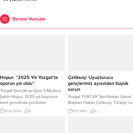
Benzer Konular
Hopur: “2025 Yılı Yozgat’ta
Çeliksoy: Uyuşturucu
sporun yılı oldu”
gençlerimiz açısından büyük
sorun
Yozgat Gençlik ve Spor İl Müdürü
Şahin Hopur, 2025 yılı boyunca
Yozgat YURT-AY Sendikaları Genel
kent genelinde yürütülen
Başkanı Hakan Çeliksoy, Türkiye ve
çalışmalar ve yatırımlara ilişkin
dünyada en büyük sorunların
27.01.2026
0
07.11.2017
0
önemli açıklamalarda bulundu.
başında gelen uyuşturucu
Hopur, yapılan hizmetlerle birlikte
kullanımının ilköğretim yaşlarına
Yozgat’ta spor altyapısının
kadar düştüğünü belirterek, bu
güçlendiğini ve gençlere yönelik
konuda Yurt Sendikaları olarak