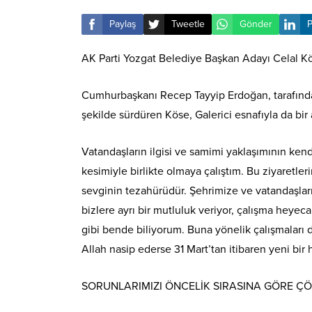
Paylaş
Tweetle
Gönder
P
AK Parti Yozgat Belediye Başkan Adayı Celal Köse
Cumhurbaşkanı Recep Tayyip Erdoğan, tarafından
şekilde sürdüren Köse, Galerici esnafıyla da bir 
Vatandaşların ilgisi ve samimi yaklaşımının k
kesimiyle birlikte olmaya çalıştım. Bu ziyaretle
sevginin tezahürüdür. Şehrimize ve vatandaşları
bizlere ayrı bir mutluluk veriyor, çalışma heyeca
gibi bende biliyorum. Buna yönelik çalışmaları 
Allah nasip ederse 31 Mart’tan itibaren yeni bir 
SORUNLARIMIZI ÖNCELİK SIRASINA GÖRE 