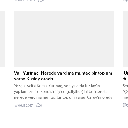
09.12.2020
0
mak
Vali Yurtnaç: Nerede yardıma muhtaç bir toplum
Ün
varsa Kızılay orada
dü
Yozgat Valisi Kemal Yurtnaç, son yıllarda Kızılay’ın
So
yapılanması ile kendisini iyice geliştirdiğini belirterek,
“Ça
nerede yardıma muhtaç bir toplum varsa Kızılay’ın orada
mek
olduğunu söyledi.
çöz
06.11.2017
0