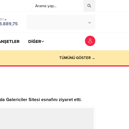
IST
°C
YOZGAT
3.889,75
PARÇALI BULUTLU
ANŞETLER
DİĞER
TÜMÜNÜ GÖSTER →
Galericiler Sitesi esnafını ziyaret etti.