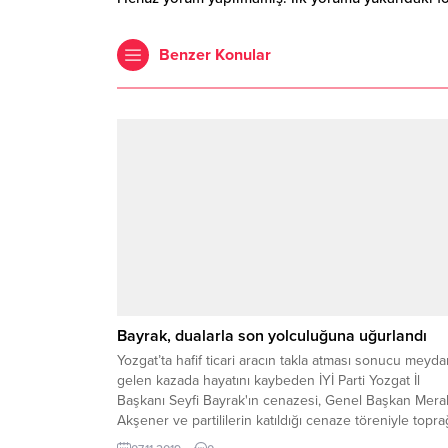
Benzer Konular
Bayrak, dualarla son yolculuğuna uğurlandı
Yozgat’ta hafif ticari aracın takla atması sonucu meyd
gelen kazada hayatını kaybeden İYİ Parti Yozgat İl
Başkanı Seyfi Bayrak'ın cenazesi, Genel Başkan Mera
Akşener ve partililerin katıldığı cenaze töreniyle topr
verildi.