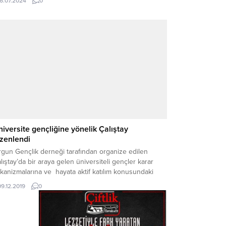
16.07.2024
0
amında ağırladı.
iversite gençliğine yönelik Çalıştay
zenlendi
rgun Gençlik derneği tarafından organize edilen
lıştay’da bir araya gelen üniversiteli gençler karar
anizmalarına ve hayata aktif katılım konusundaki
üm önerilerini masaya yatırdı.
09.12.2019
0