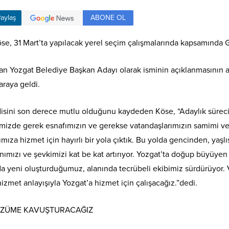
ABONE OL
aylaş
, 31 Mart’ta yapılacak yerel seçim çalışmalarında kapsamında Galer
 Yozgat Belediye Başkan Adayı olarak isminin açıklanmasının ar
araya geldi.
endisini son derece mutlu olduğunu kaydeden Köse, “Adaylık süre
rimizde gerek esnafımızın ve gerekse vatandaşlarımızın samimi ve 
mıza hizmet için hayırlı bir yola çıktık. Bu yolda gencinden, yaş
nımızı ve şevkimizi kat be kat artırıyor. Yozgat’ta doğup büyüyen b
da yeni oluşturduğumuz, alanında tecrübeli ekibimiz sürdürüyor.
hizmet anlayışıyla Yozgat’a hizmet için çalışacağız.”dedi.
ÇÖZÜME KAVUŞTURACAĞIZ