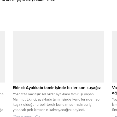
Ekinci: Ayakkabı tamir işinde bizler son kuşağız
Va
ağ
ana
Yozgat’ta yaklaşık 40 yıldır ayakkabı tamir işi yapan
Mahmut Ekinci, ayakkabı tamir işinde kendilerinden son
Yoz
l
kuşak olduğunu belirterek bundan sonrada bu işi
İsm
ağa
yapacak pek kimsenin kalmayacağını söyledi.
Sın
öğr