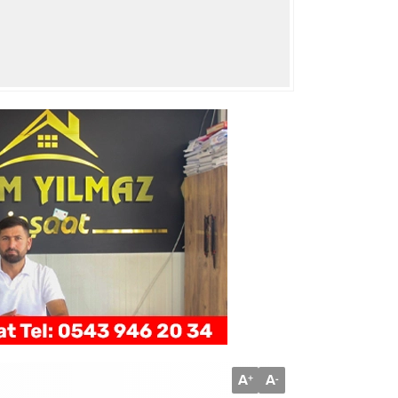
A
A
+
-