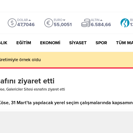
DOLAR
EURO
ALTIN
B
47,7046
55,0051
6.584,66
1
LIK
EĞİTİM
EKONOMİ
SİYASET
SPOR
TÜM M
üretimiyle örnek oldu
afını ziyaret etti
se, Galericiler Sitesi esnafını ziyaret etti
se, 31 Mart’ta yapılacak yerel seçim çalışmalarında kapsamında 