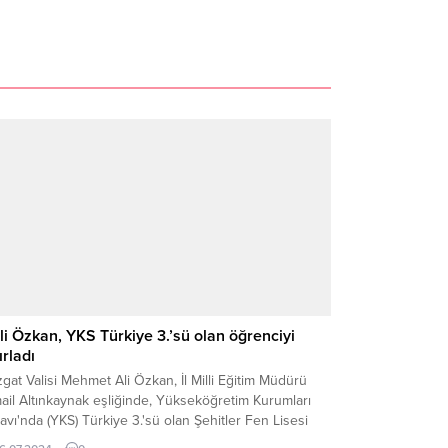
li Özkan, YKS Türkiye 3.’sü olan öğrenciyi
ırladı
gat Valisi Mehmet Ali Özkan, İl Milli Eğitim Müdürü
ail Altınkaynak eşliğinde, Yükseköğretim Kurumları
avı'nda (YKS) Türkiye 3.'sü olan Şehitler Fen Lisesi
encisi Salih Köser'i, ailesi ve okul müdür yardımcısını