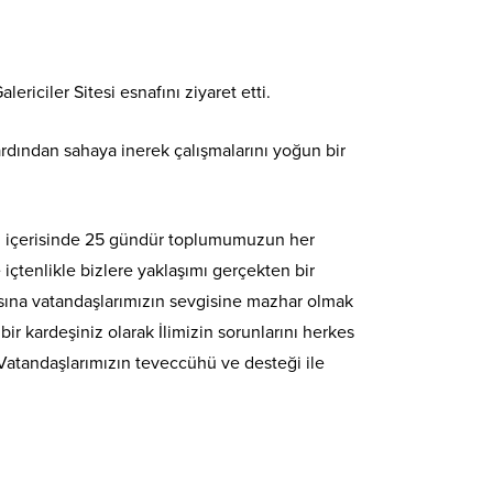
iciler Sitesi esnafını ziyaret etti.
dından sahaya inerek çalışmalarını yoğun bir
ci içerisinde 25 gündür toplumumuzun her
içtenlikle bizlere yaklaşımı gerçekten bir
lısına vatandaşlarımızın sevgisine mazhar olmak
ir kardeşiniz olarak İlimizin sorunlarını herkes
 Vatandaşlarımızın teveccühü ve desteği ile