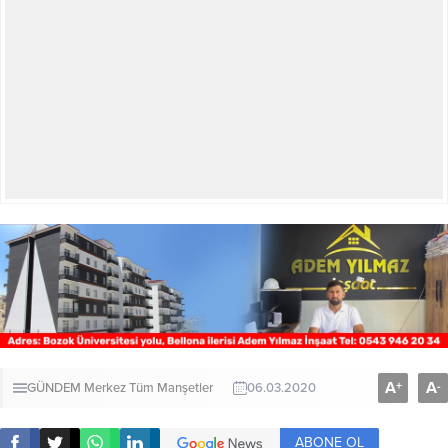
A
A
+
-
GÜNDEM
Merkez
Tüm Manşetler
06.03.2020
ABONE OL