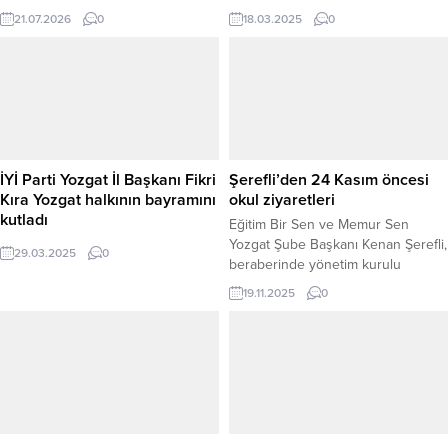
yönündeki iddiaların gerçeği
simgesi olan Çanakkale Zaferi’nin,
21.07.2026
0
18.03.2025
0
yansıtmadığı belirtilirken, şu an için
Türk milletinin inanç ve kararlılıkla
emeklilere yönelik yürürlüğe girmiş
yazdığı destanın en önemli örneği
bir ÖTV muafiyeti bulunmuyor.
olduğunu belirterek, “Şehitlerimizin
Milyonlarca emeklinin yakından
aziz hatırasını sonsuza dek
takip ettiği ÖTV’siz araç satışı
yaşatacağız.”dedi. Çanakkale
düzenlemesi ile ilgili gelişmeler
Zaferi’nin 110’uncu yıl dönümü ve
gündemdeki yerini koruyor. CHP
18 Mart Şehitleri Anma Günü
Tokat Milletvekili...
dolayısıyla Yozgat’ta çeşitli anma
İYİ Parti Yozgat İl Başkanı Fikri
Şerefli’den 24 Kasım öncesi
programları düzenlendi. Etkinlikler,
Kıra Yozgat halkının bayramını
okul ziyaretleri
Şehitler Anıtı’nda...
kutladı
Eğitim Bir Sen ve Memur Sen
Yozgat Şube Başkanı Kenan Şerefli,
29.03.2025
0
beraberinde yönetim kurulu
üyeleriyle birlikte yaklaşan 24
19.11.2025
0
Kasım Öğretmenler Günü
dolayısıyla okul ziyaretleri
gerçekleştirerek öğretmenlerle bir
araya geldi. Şehir genelinde sık sık
ilçe ve beldelerdeki eğitim
kurumlarını ziyaret ederek
öğretmenlerle istişarelerde
bulunan Şerefli, bu kapsamda