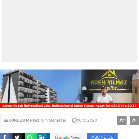
A
A
+
-
GÜNDEM
Merkez
Tüm Manşetler
06.10.2020
ABONE OL