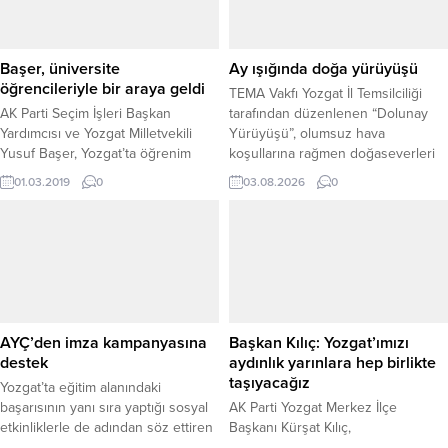
Başer, üniversite
Ay ışığında doğa yürüyüşü
öğrencileriyle bir araya geldi
TEMA Vakfı Yozgat İl Temsilciliği
AK Parti Seçim İşleri Başkan
tarafından düzenlenen “Dolunay
Yardımcısı ve Yozgat Milletvekili
Yürüyüşü”, olumsuz hava
Yusuf Başer, Yozgat’ta öğrenim
koşullarına rağmen doğaseverleri
gören üniversite öğrencilerinin
Çeşka Kalesi’nde buluşturdu.
01.03.2019
0
03.08.2026
0
sosyal ve kültürel anlamda huzur
Doğayla iç içe gerçekleştirilen
duyacağı bir şehri oluşturmanın
etkinlikte katılımcılar hem keyifli bir
gayreti içerisinde olduklarını
yürüyüş yaptı hem de çevre bilinci
söyledi.
konusunda farkındalık oluşturdu. İlk
olarak çarşamba akşamı yapılması
planlanan yürüyüş, şiddetli rüzgâr
nedeniyle güvenlik gerekçesiyle
cuma gününe ertelendi....
AYÇ’den imza kampanyasına
Başkan Kılıç: Yozgat’ımızı
destek
aydınlık yarınlara hep birlikte
taşıyacağız
Yozgat’ta eğitim alanındaki
başarısının yanı sıra yaptığı sosyal
AK Parti Yozgat Merkez İlçe
etkinliklerle de adından söz ettiren
Başkanı Kürşat Kılıç,
Yozgat AYÇ Okulları, Çanakkale
Cumhurbaşkanı Recep Tayyip