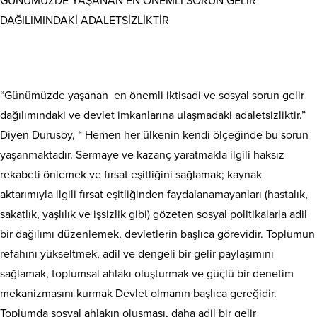
GÜNÜMÜZDE YAŞANAN EN ÖNEMLİ SORUN GELİR
DAĞILIMINDAKİ ADALETSİZLİKTİR
“Günümüzde yaşanan en önemli iktisadi ve sosyal sorun gelir
dağılımındaki ve devlet imkanlarına ulaşmadaki adaletsizliktir.”
Diyen Durusoy, “ Hemen her ülkenin kendi ölçeğinde bu sorun
yaşanmaktadır. Sermaye ve kazanç yaratmakla ilgili haksız
rekabeti önlemek ve fırsat eşitliğini sağlamak; kaynak
aktarımıyla ilgili fırsat eşitliğinden faydalanamayanları (hastalık,
sakatlık, yaşlılık ve işsizlik gibi) gözeten sosyal politikalarla adil
bir dağılımı düzenlemek, devletlerin başlıca görevidir. Toplumun
refahını yükseltmek, adil ve dengeli bir gelir paylaşımını
sağlamak, toplumsal ahlakı oluşturmak ve güçlü bir denetim
mekanizmasını kurmak Devlet olmanın başlıca gereğidir.
Toplumda sosyal ahlakın oluşması, daha adil bir gelir