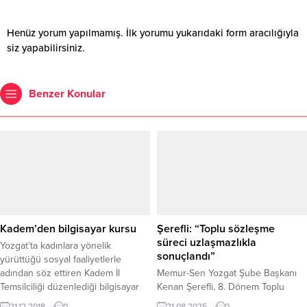
Henüz yorum yapılmamış. İlk yorumu yukarıdaki form aracılığıyla
siz yapabilirsiniz.
Benzer Konular
Kadem’den bilgisayar kursu
Şerefli: “Toplu sözleşme
süreci uzlaşmazlıkla
Yozgat’ta kadınlara yönelik
sonuçlandı”
yürüttüğü sosyal faaliyetlerle
adından söz ettiren Kadem İl
Memur-Sen Yozgat Şube Başkanı
Temsilciliği düzenlediği bilgisayar
Kenan Şerefli, 8. Dönem Toplu
operatörlüğü kursu ile genç
Sözleşme görüşmelerinin kamu
21.12.2018
0
21.08.2025
0