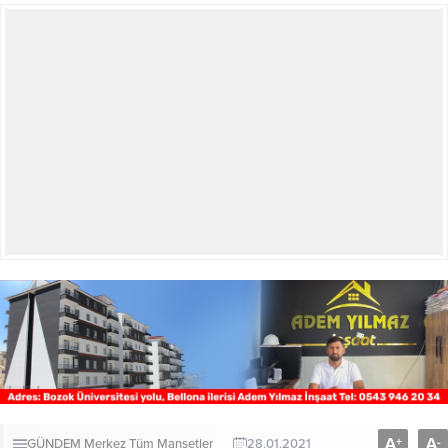
A
A
+
-
GÜNDEM
Merkez
Tüm Manşetler
28.01.2021