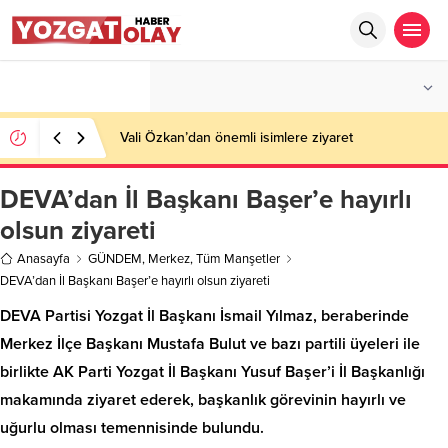
°C
YOZGAT
AZ BULUTLU
Vali Özkan’dan önemli isimlere ziyaret
DEVA’dan İl Başkanı Başer’e hayırlı
olsun ziyareti
Anasayfa
GÜNDEM
,
Merkez
,
Tüm Manşetler
DEVA’dan İl Başkanı Başer’e hayırlı olsun ziyareti
DEVA Partisi Yozgat İl Başkanı İsmail Yılmaz, beraberinde
Merkez İlçe Başkanı Mustafa Bulut ve bazı partili üyeleri ile
birlikte AK Parti Yozgat İl Başkanı Yusuf Başer’i İl Başkanlığı
makamında ziyaret ederek, başkanlık görevinin hayırlı ve
uğurlu olması temennisinde bulundu.