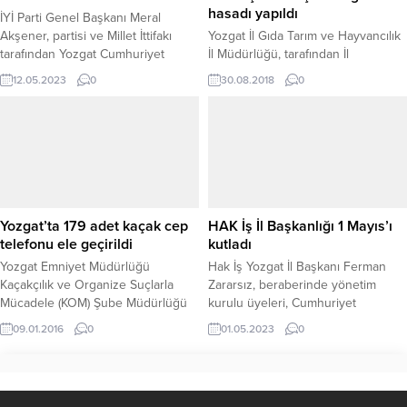
Albay Cezmi Yalınkılıç, İl Emniyet...
hasadı yapıldı
İYİ Parti Genel Başkanı Meral
Akşener, partisi ve Millet İttifakı
Yozgat İl Gıda Tarım ve Hayvancılık
tarafından Yozgat Cumhuriyet
İl Müdürlüğü, tarafından İl
Meydanında düzenlenen mitingde;
genelinde; yerli tohum kullanımı ve
12.05.2023
0
30.08.2018
0
İYİ Parti Toplumsal Politikalar
ayçiçeği üretiminin artırılmasına
Başkan Yardımcısı hemşehrimiz
yönelik Yerköy, Sarıkaya ve Sorgun
Prof. Dr. Taner Demirer’i, Platforma
ilçelerinde deneme amaçlı ekimi
davet ederek,“Yozgat’ı bakansız
yapılan yerli Hibrit çerezlik
bırakmayacağız.”dedi ve Prof. Dr.
ayçiçeğinin hasadı yapıldı. Ekilen
Demirer’e, Sağlık Bakanlığı görevini
yerli hibrit çerezlik ayçiçeği
vereceğini açıkladı.
çeşitlerinin çiftçilere tanıtım ve
bilgilendirilmesi, Yerköy İlçesine
Yozgat’ta 179 adet kaçak cep
HAK İş İl Başkanlığı 1 Mayıs’ı
bağlı Delice köyündeki hasadı...
telefonu ele geçirildi
kutladı
Yozgat Emniyet Müdürlüğü
Hak İş Yozgat İl Başkanı Ferman
Kaçakçılık ve Organize Suçlarla
Zararsız, beraberinde yönetim
Mücadele (KOM) Şube Müdürlüğü
kurulu üyeleri, Cumhuriyet
ekipleri tarafından 179 adet gümrük
Meydanında ellerinde sendika ve
09.01.2016
0
01.05.2023
0
kaçacağı cep telefonu ele geçirdi. İl
Türk Bayrakları ile 1 Mayıs’ı
Emniyet Müdürlüğü Kaçakçılık ve
kutlayarak basın açıklamasında
Organize Suçlarla Mücadele Şube
bulundu.
Müdürlüğü ekipleri yaptıkları