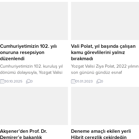
Cumhuriyetimizin 102. yılı
Vali Polat, yıl başında çalışan
onuruna resepsiyon
kamu görevlilerini yalnız
düzenlendi
bırakmadı
Cumhuriyetimizin 102. kuruluş yıl
Yozgat Valisi Ziya Polat, 2022 yılının
dönümü dolayısıyla, Yozgat Valisi
son gününü gündüz esnaf
Mehmet Ali Özkan ve eşi Arzu
ziyaretleri ile gece ise şehrin
30.10.2025
0
01.01.2023
0
Özkan Hanımefendi’nin ev
huzuru ve güvenliği,halkın sağlığı
sahipliğinde Cumhuriyet
için çalışan kamu görevlilerini
Resepsiyonu düzenlendi. Yozgat
ziyaret ederek geçirdi.
Cemil Çiçek Personel Eğitim
Merkezinde gerçekleştirilen
resepsiyona; Belediye Başkanı
Kazım Arslan, Yozgat Bozok
Üniversitesi Rektörü Prof. Dr. Evren
Akşener’den Prof. Dr.
Deneme amaçlı ekilen yerli
Yaşar, İl Jandarma Komutanı Kıdemli
Demirer’e bakanlık
Hibrit çerezlik çekirdeğin