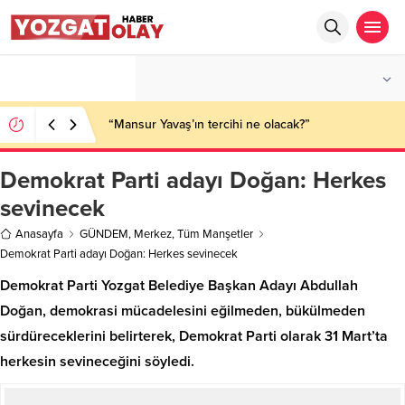
°C
YOZGAT
PARÇALI BULUTLU
“Mansur Yavaş’ın tercihi ne olacak?”
Demokrat Parti adayı Doğan: Herkes
sevinecek
Anasayfa
GÜNDEM
,
Merkez
,
Tüm Manşetler
Demokrat Parti adayı Doğan: Herkes sevinecek
Demokrat Parti Yozgat Belediye Başkan Adayı Abdullah
Doğan, demokrasi mücadelesini eğilmeden, bükülmeden
sürdüreceklerini belirterek, Demokrat Parti olarak 31 Mart’ta
herkesin sevineceğini söyledi.