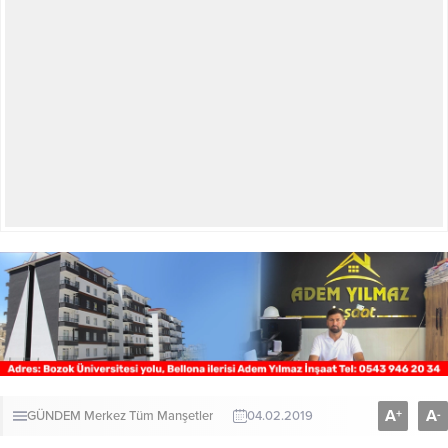
A
A
+
-
GÜNDEM
Merkez
Tüm Manşetler
04.02.2019