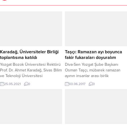
Karadağ, Üniversiteler Birliği
Taşçı: Ramazan ayı boyunca
toplantısına katıldı
fakir fukaraları doyuralım
Yozgat Bozok Üniversitesi Rektörü
Diva-Sen Yozgat Şube Başkanı
Prof. Dr. Ahmet Karadağ, Sivas Bilim
Osman Taşçı, mübarek ramazan
ve Teknoloji Üniversitesi
ayının insanlar arası birlik
koordinesinde ve ev sahipliğinde
beraberlik ve kardeşlik
25.05.2021
0
03.06.2017
0
yapılan Anadolu Üniversiteleri
duygularının en yoğun olarak
Birliği’nin ilk toplantısına katıldı.
yaşandığı bir ay olduğunu
belirterek, bu ayda fakir fukaraların
daha fazla gözetilerek doyurulması
gerektiğini söyledi.