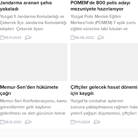
Jandarma aranan şahıs
POMEM’de 800 polis adayı
yakaladı
mezuniyete hazırlanıyor
Yozgat İl Jandarma Komutanlığı ve
Yozgat Polis Meslek Eğitim
Çekerek İlçe Jandarma Komutanlığı
Merkezi’nde (POMEM) 7 aylık zorlu
ekipleri Çekerek ilçesi
eğitim sürecine tabi tutulan ve
mahallesinde gerçekleştirilen
mesleğe en iyi şekilde hazırlanan
05.11.2024
0
06.06.2022
0
operasyon sonucu, hakkında
yaklaşık 800 polis adayı mezuniyet
“İstanbul Anadolu Asliye Ceza
için gün sayıyor.
Mahkemesi” tarafından verilen ve
2022/2-41109 nolu kararla
kesinleşmiş 5 yıl 9 ay hapis cezası
bulunan (O.D.) isimli şahıs
yakalayarak gözaltına aldı. Yapılan
operasyon neticesinde, aranan
Memur-Sen’den hükümete
Çiftçiler gelecek hasat dönemi
şahıs Çekerek ilçesinde
çağrı
için kaygılı
saklandığı...
Memur-Sen Konfederasyonu, kamu
Yozgat’ta sonbahar aylarının
görevlilerinin gelir kaybının
sonuna yaklaşılmasına rağmen hala
giderilmesi ve alım gücünün tekrar
yeterli yağışın düşmemesi, çiftçileri
yükseltilmesi için hükümete çağrıda
ciddi bir şekilde endişelendiriyor.
26.12.2021
0
11.11.2024
0
bulundu
Son yılların en kurak sonbahar
dönemini yaşayan üreticiler, ekim
ayında tohumun toprakla