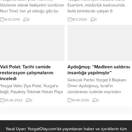
Gözleme olarak faaliyetini sürdüren
Esertürk, müdürlük kadrosunda
Nuri Tinel, her yıl olduğu gibi bu
farklı birimlerde çalışan 6
yılda 10 Ocak Çalışan Gazeteciler
personelinin görevlerinde yapmış
14.01.2019
0
18.11.2020
0
Günü dolayısıyla ilde görev yapan
oldukları üstün başarılarından
yerel ve ulusal ajans temsilcilerine
dolayı çeşitli hediyelerle
kahvaltı ikramında bulundu.
ödüllendirdi.
Vali Polat: Tarihi camide
Aydoğmuş: “Madleen saldırısı
restorasyon çalışmalarını
insanlığa yapılmıştır”
inceledi
Gelecek Partisi Yozgat İl Başkanı
Yozgat Valisi Ziya Polat, Yozgat’a
Ömer Aydoğmuş, İsrail’in
bağlı, Paşaköy Tokmak Hasan Paşa
uluslararası sularda seyreden
Cami'nde restorasyon çalışmalarını
Madleen yardım gemisine
25.06.2022
0
10.06.2025
0
yerinde inceleyerek bilgi aldı.
düzenlediği saldırıya sert tepki
gösterdi. Yardım gönüllülerini
taşıyan geminin hedef alınmasını
insanlık suçu olarak değerlendiren
Aydoğmuş, uluslararası kamuoyuna
Yasal Uyarı: YozgatOlay.com'da yayımlanan haber ve içeriklerin tüm