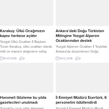
Karakuş: Ülkü Ocağımızın
Ankara’daki Doğu Türkistan
kapısı herkese açıktır
Mitingine Yozgat Alperen
Ocaklarından destek
Yozgat Ülkü Ocakları İl Başkanı
Turan Karakuş, ülkü ocakları olarak,
Yozgat Alperen Ocakları İl Teşkilatı,
milli ve manevi değerlere sahip
Ankara'da düzenlenen Doğu
topluma faydalı bireyler yetişmesini
Türkistan'a Destek mitingine yoğun
01.07.2019
0
26.12.2018
0
sağlamanın gayreti içerisinde
bir kalabalık ile katılım sağlayarak
olduklarını belirterek, ülkü
Doğu Türkistan'da yaşanan zulme
ocaklarının kapısının herkese açık
tepki gösterdi.
olduğunu söyledi.
Hanımeli Gözleme bu yılda
İl Emniyet Müdürü Esertürk, 6
gazetecileri unutmadı
personelini ödüllendirdi
Yozgat’ta uzun yıllar Hanımeli
Yozgat İl Emniyet Müdürü Murat