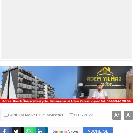
A
A
+
-
GÜNDEM
Merkez
Tüm Manşetler
19.06.2020
ABONE OL