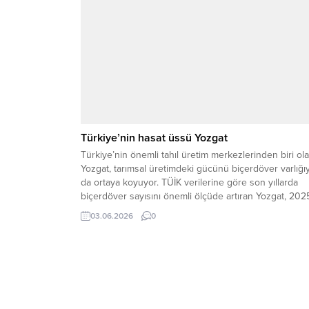
Türkiye’nin hasat üssü Yozgat
Türkiye’nin önemli tahıl üretim merkezlerinden biri ol
Yozgat, tarımsal üretimdeki gücünü biçerdöver varlığıy
da ortaya koyuyor. TÜİK verilerine göre son yıllarda
biçerdöver sayısını önemli ölçüde artıran Yozgat, 202
yılında 1.347 biçerdöverle Türkiye üçüncülüğünü
03.06.2026
0
paylaşarak dikkat çekici bir başarıya imza attı. Özellikl
Yerköy ilçesinde gelişen biçerdöver sanayisi, bakım-
onarım hizmetleri ve yedek...