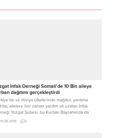
zgat İnfak Derneği Somali’de 10 Bin aileye
rban dağıtımı gerçekleştirdi
rkiye’de ve dünya ülkelerinde mağdur, yardıma
taç ailelere her zaman yardım eli uzatan İnfak
rneği Yozgat Şubesi, bu Kurban Bayramında da
mali, Arakan ve Zambiya’da yardıma muhtaç 10 Bin
29.08.2018
0
eye kurban dağıtımı yaptı.