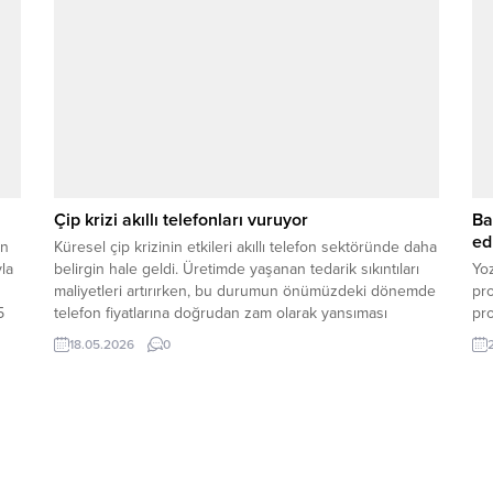
Çip krizi akıllı telefonları vuruyor
Ba
ed
an
Küresel çip krizinin etkileri akıllı telefon sektöründe daha
la
belirgin hale geldi. Üretimde yaşanan tedarik sıkıntıları
Yoz
maliyetleri artırırken, bu durumun önümüzdeki dönemde
pro
5
telefon fiyatlarına doğrudan zam olarak yansıması
pro
bekleniyor. Sektör temsilcileri, maliyetlerdeki yükselişin
18.05.2026
0
e
yıl sonuna doğru fiyatlara yansıması halinde akıllı
telefonlarda yüzde 40’a varan zamların görülebileceğini
belirtiyor. Teknoloji sektöründe çip krizi,...