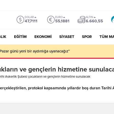
DOLAR
EURO
ALTIN
47,7111
55,1881
6.660,55
LIK
EĞİTİM
EKONOMİ
SİYASET
SPOR
TÜM M
Pazar günü yeni bir aydınlığa uyanacağız”
ukların ve gençlerin hizmetine sunulac
rihi Askerlik Şubesi çocukların ve gençlerin hizmetine sunulacak
erçekleştirilen, protokol kapsamında yıllardır boş duran Tarihi 