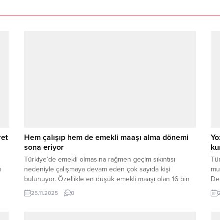
ret
Hem çalışıp hem de emekli maaşı alma dönemi
Yo
sona eriyor
ku
Türkiye’de emekli olmasına rağmen geçim sıkıntısı
Tü
ı
nedeniyle çalışmaya devam eden çok sayıda kişi
muh
bulunuyor. Özellikle en düşük emekli maaşı olan 16 bin
De
881 TL ile geçimini sağlamaya çalışanlar, hem emekli
So
25.11.2025
0
maaşı hem de çalışan maaşı alarak yaşamını
ail
sürdürüyordu. Ancak Sosyal Güvenlik Kurumu (SGK)
mevzuatında yapılan değişiklikle, artık hem çalışıp hem...