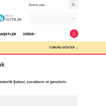
BIST
°C
YOZGAT
13.779,39
AZ BULUTLU
ANŞETLER
DİĞER
TÜMÜNÜ GÖSTER →
ak
Askerlik Şubesi, çocukların ve gençlerin