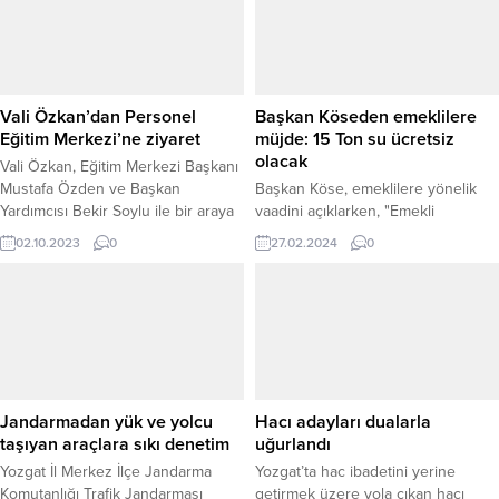
söyledi.
Vali Özkan’dan Personel
Başkan Köseden emeklilere
Eğitim Merkezi’ne ziyaret
müjde: 15 Ton su ücretsiz
olacak
Vali Özkan, Eğitim Merkezi Başkanı
Mustafa Özden ve Başkan
Başkan Köse, emeklilere yönelik
Yardımcısı Bekir Soylu ile bir araya
vaadini açıklarken, "Emekli
gelerek, kurumun faaliyetleri,
vatandaşlarımızdan sadece ikamet
02.10.2023
0
27.02.2024
0
projeleri ve geleceğe yönelik
ettikleri 1 evde aylık 15 tona kadar
hedefleri hakkında bilgi aldı.
harcayacakları sudan ücret
almayacağız" ifadelerini kullandı. Bu
önemli adım, emekliler arasında
büyük memnuniyetle karşılandı.
Jandarmadan yük ve yolcu
Hacı adayları dualarla
taşıyan araçlara sıkı denetim
uğurlandı
Yozgat İl Merkez İlçe Jandarma
Yozgat’ta hac ibadetini yerine
Komutanlığı Trafik Jandarması
getirmek üzere yola çıkan hacı