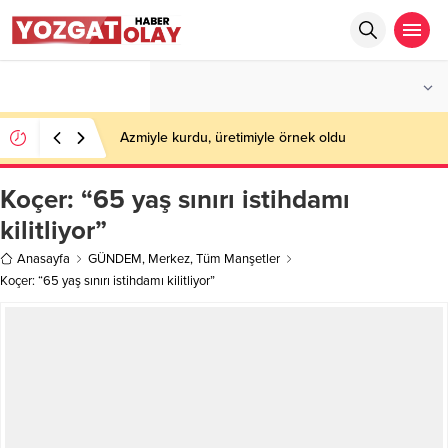
°C
YOZGAT
AZ BULUTLU
Azmiyle kurdu, üretimiyle örnek oldu
Koçer: “65 yaş sınırı istihdamı
kilitliyor”
Anasayfa
GÜNDEM
,
Merkez
,
Tüm Manşetler
Koçer: “65 yaş sınırı istihdamı kilitliyor”