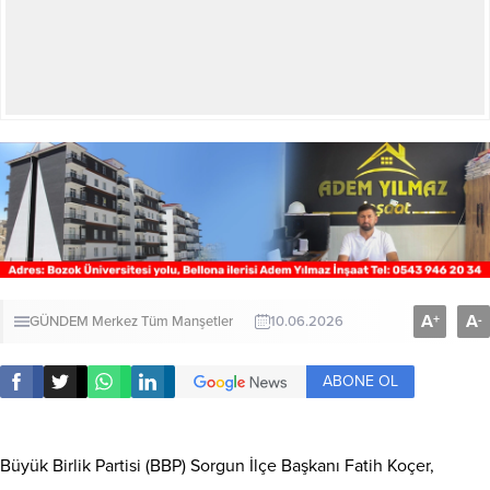
A
A
+
-
GÜNDEM
Merkez
Tüm Manşetler
10.06.2026
ABONE OL
Büyük Birlik Partisi (BBP) Sorgun İlçe Başkanı Fatih Koçer,