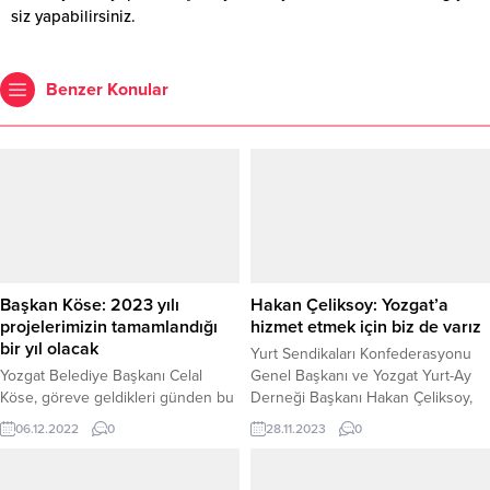
siz yapabilirsiniz.
Benzer Konular
Başkan Köse: 2023 yılı
Hakan Çeliksoy: Yozgat’a
projelerimizin tamamlandığı
hizmet etmek için biz de varız
bir yıl olacak
Yurt Sendikaları Konfederasyonu
Yozgat Belediye Başkanı Celal
Genel Başkanı ve Yozgat Yurt-Ay
Köse, göreve geldikleri günden bu
Derneği Başkanı Hakan Çeliksoy,
yana önemli projeleri hayata
Yozgat'a daha etkin ve çözüm
06.12.2022
0
28.11.2023
0
geçirdiklerini belirterek, 2023
odaklı hizmet sunmak amacıyla
yılının büyük projelerin
belediye başkanlığına aday
tamamlandığı bir yıl olacağını
çıkaracaklarını açıkladı.