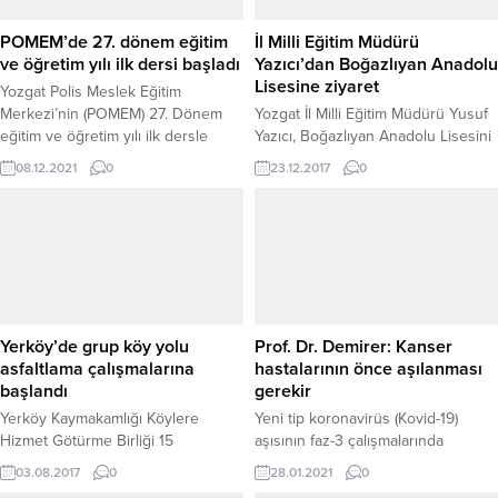
POMEM’de 27. dönem eğitim
İl Milli Eğitim Müdürü
ve öğretim yılı ilk dersi başladı
Yazıcı’dan Boğazlıyan Anadolu
Lisesine ziyaret
Yozgat Polis Meslek Eğitim
Merkezi’nin (POMEM) 27. Dönem
Yozgat İl Milli Eğitim Müdürü Yusuf
eğitim ve öğretim yılı ilk dersle
Yazıcı, Boğazlıyan Anadolu Lisesini
başladı.
ziyaret etti. Burada öğretmenlerle
08.12.2021
0
23.12.2017
0
toplantı düzenleyen Yazıcı, eğitim
başarısının artırılmasına yönelik
yapılması gereken çalışmalara
değindi.
Yerköy’de grup köy yolu
Prof. Dr. Demirer: Kanser
asfaltlama çalışmalarına
hastalarının önce aşılanması
başlandı
gerekir
Yerköy Kaymakamlığı Köylere
Yeni tip koronavirüs (Kovid-19)
Hizmet Götürme Birliği 15
aşısının faz-3 çalışmalarında
kilometrelik grup köy yolunun
gönüllü olarak aşı yaptıran Türkiye
03.08.2017
0
28.01.2021
0
asfaltlama çalışmasına başladı.
Bilimler Akademisi (TÜBA) Kanser