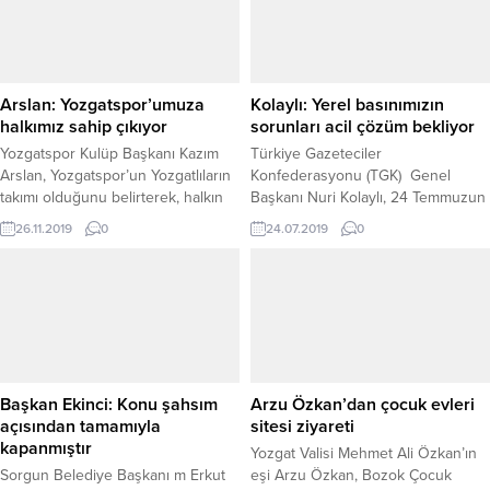
partililer ve vatandaşlar yoğun ilgi
sağlanan anlaşma ile Çekerek
gösterdi. Ramazan ayının
Belediyesi’nde asgari ücretle
maneviyatına uygun bir şekilde
çalışan 90 işçi de sendikaya üye
düzenlenen iftar programında
yapılarak sözleşme kapsamına
Akgül ve Şahan, salonu dolduran
alındı....
Arslan: Yozgatspor’umuza
Kolaylı: Yerel basınımızın
hemşehrileriyle yakından
halkımız sahip çıkıyor
sorunları acil çözüm bekliyor
ilgilenerek...
Yozgatspor Kulüp Başkanı Kazım
Türkiye Gazeteciler
Arslan, Yozgatspor’un Yozgatlıların
Konfederasyonu (TGK) Genel
takımı olduğunu belirterek, halkın
Başkanı Nuri Kolaylı, 24 Temmuzun
takıma sahip çıktığını söyledi.
sansüre karşı 1908 ‘de büyük
26.11.2019
0
24.07.2019
0
direnişin yıldönümü
olduğunu hatırlatarak “
Mesleğimizin onurunun korunduğu
bu tarihi günün yıldönümünde
öncelikli beklentimiz, basın
sektöründe yıllardır dile
getirdiğimiz mesleki
düzenlemelerin zaman
Başkan Ekinci: Konu şahsım
Arzu Özkan’dan çocuk evleri
geçirilmeden
açısından tamamıyla
sitesi ziyareti
gerçekleşmesidir.”dedi
kapanmıştır
Yozgat Valisi Mehmet Ali Özkan’ın
Sorgun Belediye Başkanı m Erkut
eşi Arzu Özkan, Bozok Çocuk