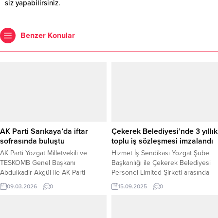
siz yapabilirsiniz.
Benzer Konular
AK Parti Sarıkaya’da iftar
Çekerek Belediyesi’nde 3 yıllık
sofrasında buluştu
toplu iş sözleşmesi imzalandı
AK Parti Yozgat Milletvekili ve
Hizmet İş Sendikası Yozgat Şube
TESKOMB Genel Başkanı
Başkanlığı ile Çekerek Belediyesi
Abdulkadir Akgül ile AK Parti
Personel Limited Şirketi arasında
Yozgat Milletvekili Süleyman Şahan,
140 işçiyi kapsayan ve 3 yıl süreyle
09.03.2026
0
15.09.2025
0
teşkilat buluşmaları kapsamında
geçerli olacak toplu iş sözleşmesi
Sarıkaya’da düzenlenen iftar
imzalandı. Yaklaşık iki aydır devam
programına katıldı. İftar programına
eden görüşmelerin ardından