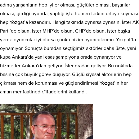
adına yarışanların hep iyiler olması, güçlüler olması, başarılar
olması, girdiği oyunda, yaptığı işte hemen farkını ortaya koyması
hep Yozgat’a kazandırır. Hangi takımda oynarsa oynasın. İster AK
Parti’de olsun, ister MHP’de olsun, CHP’de olsun, ister başka
yerde oyuncular iyi olursa çünkü bizim oyuncularımız Yozgat’ta
oynamıyor. Sonuçta buradan seçtiğimiz aktörler daha üste, yani
kupa Ankara’da yani esas şampiyona orada oynanıyor ve
hizmetler Ankara’dan geliyor. İşler oradan geliyor. Bu noktada
basına çok büyük görev düşüyor. Güçlü siyasal aktörlerin hep
çıkması hem de korunması ve güçlendirilmesi Yozgat’ın her
aman menfaatinedir.”ifadelerini kullandı.