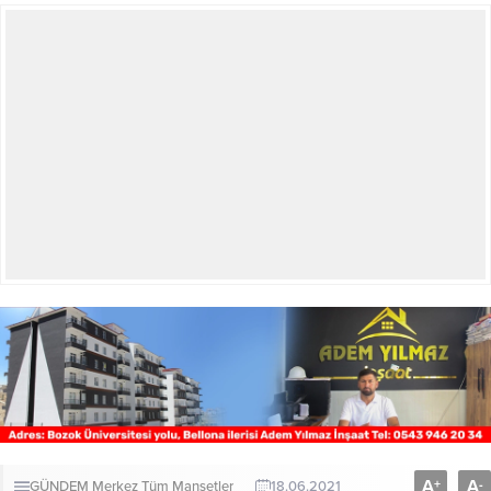
A
A
+
-
GÜNDEM
Merkez
Tüm Manşetler
18.06.2021