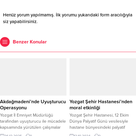
Henüz yorum yapılmamış. İlk yorumu yukarıdaki form aracılığıyla
siz yapabilirsiniz.
Benzer Konular
Akdağmadeni’nde Uyuşturucu
Yozgat Şehir Hastanesi’nden
Operasyonu
moral etkinliği
Yozgat İl Emniyet Müdürlüğü
Yozgat Şehir Hastanesi, 12 Ekim
tarafından uyuşturucu ile mücadele
Dünya Palyatif Günü vesilesiyle
kapsamında yürütülen çalışmalar
hastane bünyesindeki palyatif
kararlılıkla sürdürülüyor. Narkotik
servisini ziyaret ederek, hasta ve
26.12.2025
0
12.10.2024
0