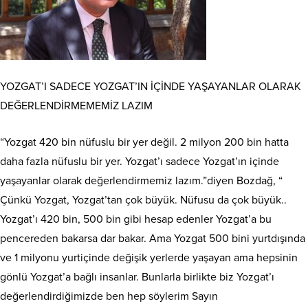
YOZGAT’I SADECE YOZGAT’IN İÇİNDE YAŞAYANLAR OLARAK
DEĞERLENDİRMEMEMİZ LAZIM
“Yozgat 420 bin nüfuslu bir yer değil. 2 milyon 200 bin hatta
daha fazla nüfuslu bir yer. Yozgat’ı sadece Yozgat’ın içinde
yaşayanlar olarak değerlendirmemiz lazım.”diyen Bozdağ, “
Çünkü Yozgat, Yozgat’tan çok büyük. Nüfusu da çok büyük..
Yozgat’ı 420 bin, 500 bin gibi hesap edenler Yozgat’a bu
pencereden bakarsa dar bakar. Ama Yozgat 500 bini yurtdışında
ve 1 milyonu yurtiçinde değişik yerlerde yaşayan ama hepsinin
gönlü Yozgat’a bağlı insanlar. Bunlarla birlikte biz Yozgat’ı
değerlendirdiğimizde ben hep söylerim Sayın