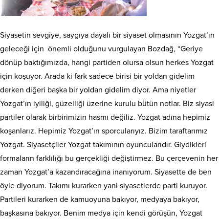
Siyasetin sevgiye, saygıya dayalı bir siyaset olmasının Yozgat’ın
geleceği için önemli olduğunu vurgulayan Bozdağ, “Geriye
dönüp baktığımızda, hangi partiden olursa olsun herkes Yozgat
için koşuyor. Arada ki fark sadece birisi bir yoldan gidelim
derken diğeri başka bir yoldan gidelim diyor. Ama niyetler
Yozgat’ın iyiliği, güzelliği üzerine kurulu bütün notlar. Biz siyasi
partiler olarak birbirimizin hasmı değiliz. Yozgat adına hepimiz
koşanlarız. Hepimiz Yozgat’ın sporcularıyız. Bizim taraftarımız
Yozgat. Siyasetçiler Yozgat takımının oyuncularıdır. Giydikleri
formaların farklılığı bu gerçekliği değiştirmez. Bu çerçevenin her
zaman Yozgat’a kazandıracağına inanıyorum. Siyasette de ben
öyle diyorum. Takımı kurarken yani siyasetlerde parti kuruyor.
Partileri kurarken de kamuoyuna bakıyor, medyaya bakıyor,
başkasına bakıyor. Benim medya için kendi görüşün, Yozgat