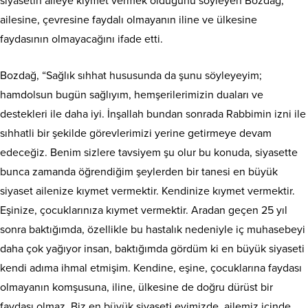
siyasetin aileye kıymet vermek olduğunu söyleyen Bozdağ,
ailesine, çevresine faydalı olmayanın iline ve ülkesine
faydasının olmayacağını ifade etti.
Bozdağ, “Sağlık sıhhat hususunda da şunu söyleyeyim;
hamdolsun bugün sağlıyım, hemşerilerimizin duaları ve
destekleri ile daha iyi. İnşallah bundan sonrada Rabbimin izni ile
sıhhatli bir şekilde görevlerimizi yerine getirmeye devam
edeceğiz. Benim sizlere tavsiyem şu olur bu konuda, siyasette
bunca zamanda öğrendiğim şeylerden bir tanesi en büyük
siyaset ailenize kıymet vermektir. Kendinize kıymet vermektir.
Eşinize, çocuklarınıza kıymet vermektir. Aradan geçen 25 yıl
sonra baktığımda, özellikle bu hastalık nedeniyle iç muhasebeyi
daha çok yağıyor insan, baktığımda gördüm ki en büyük siyaseti
kendi adıma ihmal etmişim. Kendine, eşine, çocuklarına faydası
olmayanın komşusuna, iline, ülkesine de doğru dürüst bir
faydası olmaz. Biz en büyük siyaseti evimizde, ailemiz içinde