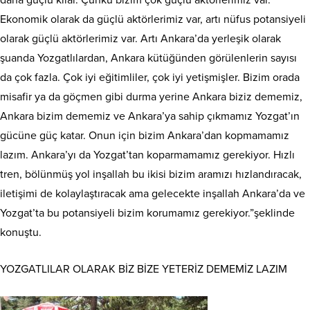
daha güçlü kılar. Çünkü bizim çok güçlü aktörlerimiz var.
Ekonomik olarak da güçlü aktörlerimiz var, artı nüfus potansiyeli
olarak güçlü aktörlerimiz var. Artı Ankara’da yerleşik olarak
şuanda Yozgatlılardan, Ankara kütüğünden görülenlerin sayısı
da çok fazla. Çok iyi eğitimliler, çok iyi yetişmişler. Bizim orada
misafir ya da göçmen gibi durma yerine Ankara biziz dememiz,
Ankara bizim dememiz ve Ankara’ya sahip çıkmamız Yozgat’ın
gücüne güç katar. Onun için bizim Ankara’dan kopmamamız
lazım. Ankara’yı da Yozgat’tan koparmamamız gerekiyor. Hızlı
tren, bölünmüş yol inşallah bu ikisi bizim aramızı hızlandıracak,
iletişimi de kolaylaştıracak ama gelecekte inşallah Ankara’da ve
Yozgat’ta bu potansiyeli bizim korumamız gerekiyor.”şeklinde
konuştu.
YOZGATLILAR OLARAK BİZ BİZE YETERİZ DEMEMİZ LAZIM