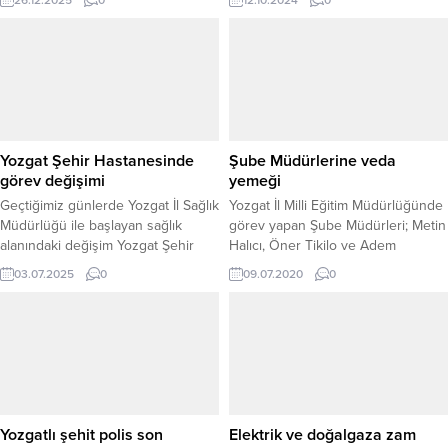
Suçlarla Mücadele ekiplerince 24
hasta yakınlarına moral verdi.
Aralık 2025 tarihinde
gerçekleştirilen operasyon
kapsamında, Akdağmadeni
ilçesinde şüpheli 1 şahıs yakalandı.
Şüpheli üzerinde ve eşyalarında
yapılan aramalarda 1128 adet
sentetik ecza hap ele geçirildi.
Yozgat Şehir Hastanesinde
Şube Müdürlerine veda
Yakalanan şüpheli şahıs hakkında
görev değişimi
yemeği
Uyuşturucu veya Uyarıcı...
Geçtiğimiz günlerde Yozgat İl Sağlık
Yozgat İl Milli Eğitim Müdürlüğünde
Müdürlüğü ile başlayan sağlık
görev yapan Şube Müdürleri; Metin
alanındaki değişim Yozgat Şehir
Halıcı, Öner Tikilo ve Adem
Hastanesiyle devam etti. İl Sağlık
Öztürk’ün farklı illere tayinlerinin
03.07.2025
0
09.07.2020
0
Müdürü Dr Fatih Şahin’in yerine
çıkması nedeniyle İl Milli Eğitim
Şehir Hastanesi Başhekim
Müdürlüğü tarafından
Yardımcısı eski Halk Sağlığı Müdürü
Yozgat Anadolu Otelcilik ve Turizm
Dr Mehmet Akif Karaarslan
Lisesi Uygulama Otelinde veda
atanmıştı. Son yaşanan atamalarda
yemeği düzenlendi.
ise Yozgat Şehir Hastanesi üst
düzey görevlerde önemli
değişiklikler yapıldı. Hastane...
Yozgatlı şehit polis son
Elektrik ve doğalgaza zam