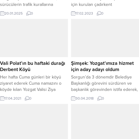
sürücülerin trafik kurallarına
için kurulan çadırkent
uyumunu artırmak ve güvenli bir
depremzedelerin hizmetine
20.01.2025
0
17.02.2023
0
trafik ortamı sağlamak amacıyla yeni
sunuldu.
bir uygulamaya imza attı. Yozgat-
Sorgun karayolunda, “Hava Araçları
ile Denetim Levhaları” takılarak,
sürücüler üzerinde farkındalık
oluşturulması hedeflendi. Bu
yenilikçi uygulama, özellikle
trafikteki dikkatsizlik ve kurallara
Vali Polat’ın bu haftaki durağı
Şimşek: Yozgat’ımıza hizmet
uymama durumlarının önüne
Derbent Köyü
için aday adayı oldum
geçmeyi...
Her hafta Cuma günleri bir köyü
Sorgun’da 3 dönemdir Belediye
ziyaret ederek Cuma namazını o
Başkanlığı görevini sürdüren ve
köyde kılan Yozgat Valisi Ziya
başkanlık görevinden istifa ederek,
Polat’ın bu haftaki durağı Derbent
AK Parti Milletvekili aday adayı olan
17.04.2021
0
30.04.2018
0
Köyü oldu.
Ahmet Şimşek, gazetemiz
Yeniufuk’u ziyaret ederek
gazetemiz sahibi Bekir Çaylak’la bir
süre sohbet etti.