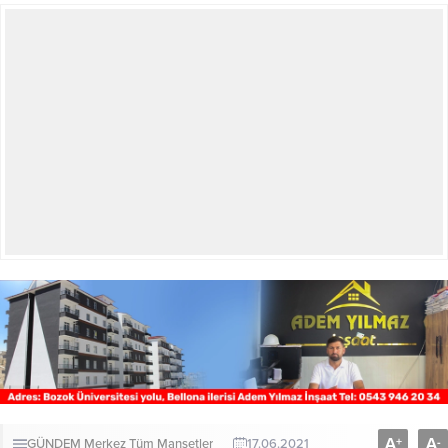
A
A
+
-
GÜNDEM
Merkez
Tüm Manşetler
17.06.2021