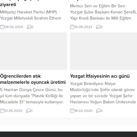
ziyareti
Memur Sen ve Eğitim Bir Sen
Milliyetçi Hareket Partisi (MHP)
Yozgat Şube Başkanı Kenan Şerefli,
Yozgat Milletvekili İbrahim Ethem
Yapı Kredi Bankası ile Milli Eğitim
Sedef, MHP Genel Başkanı Devlet
Müdürlüğü arasında imzalanan ve
09.04.2025
0
14.09.2022
0
Bahçeli’yi makamında ziyaret
3200 eğitim çalışanı ilgilendiren
ederek geçmiş olsun dileklerini
mevcut banka promosyon
iletti. Gerçekleşen nezaket
anlaşmasının güncellenmesi ile ilgili
ziyaretinde, Bahçeli’nin sağlık
süreci yakından takip ettiklerini
durumunun iyi olduğu
söyledi.
gözlemlenirken, Yozgatlı
hemşerilerine özel selam ve
muhabbetleri de iletildi. Ziyaret
Öğrencilerden atık
Yozgat İtfaiyesinin acı günü
sırasında MHP Genel Başkanı
malzemelerle oyuncak üretimi
Yozgat Belediyesi İtfaiye
Devlet Bahçeli, Yozgat halkına olan
5 Haziran Dünya Çevre Günü, bu
Müdürlüğü’nde Şoför olarak görev
sevgisini bir...
yıl tüm dünyada “Plastik Kirliliği ile
yapan ve bir süredir Yozgat Şehir
Mücadele Et” temasıyla kutlanıyor.
Hastanesi Yoğun Bakım Ünitesinde
Yozgat’ta da çevre bilincini artırmak,
tedavi gören 56 yaşındaki Mevlana
31.05.2025
0
18.02.2026
0
geri dönüşüm konusunda
Dalaslan yaşam savaşını kaybetti.
farkındalık oluşturmak ve gelecek
Mevlana Dalaslan’ın acı haberi
nesillere sürdürülebilir bir yaşam
çalıştığı kurum olan Yozgat
alışkanlığı kazandırmak amacıyla
Belediyesi İtfaiye Müdürlüğünde