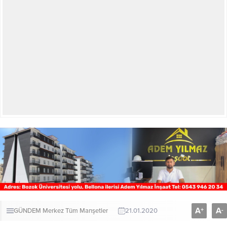
A
A
+
-
GÜNDEM
Merkez
Tüm Manşetler
21.01.2020