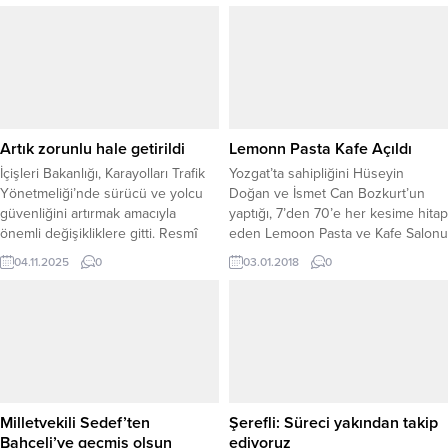
Artık zorunlu hale getirildi
Lemonn Pasta Kafe Açıldı
İçişleri Bakanlığı, Karayolları Trafik
Yozgat’ta sahipliğini Hüseyin
Yönetmeliği’nde sürücü ve yolcu
Doğan ve İsmet Can Bozkurt’un
güvenliğini artırmak amacıyla
yaptığı, 7’den 70’e her kesime hitap
önemli değişikliklere gitti. Resmî
eden Lemoon Pasta ve Kafe Salonu
Gazete’de yayımlanarak yürürlüğe
düzenlenen törenle hizmete açıldı.
04.11.2025
0
03.01.2018
0
giren düzenlemeyle birlikte,
bisiklet, motosiklet ve traktör
sürücülerine koruyucu ekipman
kullanma zorunluluğu getirildi. Yeni
düzenlemeye göre; Bisiklet,
elektrikli bisiklet, motorlu bisiklet,
motosiklet ve 2001 yılı sonrası
üretilmiş T3 sınıfı traktörlerin (üç
Milletvekili Sedef’ten
Şerefli: Süreci yakından takip
tekerlekli...
Bahçeli’ye geçmiş olsun
ediyoruz