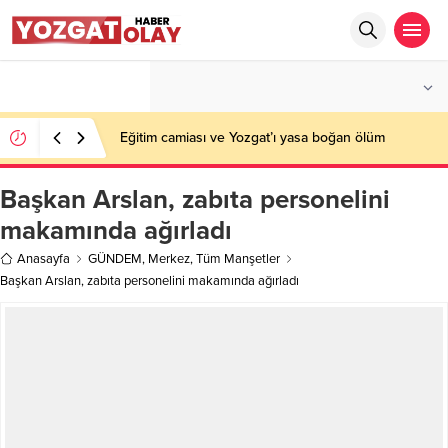
°C
YOZGAT
PARÇALI BULUTLU
Eğitim camiası ve Yozgat’ı yasa boğan ölüm
Başkan Arslan, zabıta personelini
makamında ağırladı
Anasayfa
GÜNDEM
,
Merkez
,
Tüm Manşetler
Başkan Arslan, zabıta personelini makamında ağırladı