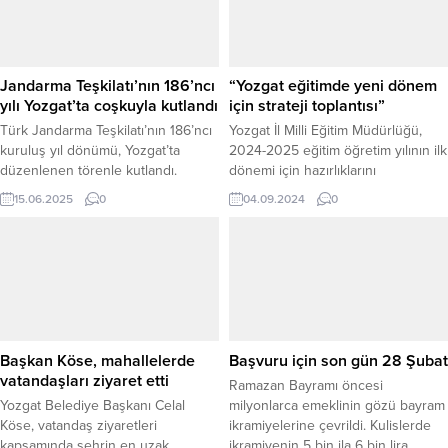
kapsamlı operasyonlarda terör
örgütü DEAŞ’a büyük bir darbe
vurulduğunu duyurdu. Son iki
haftada yürütülen koordineli
Jandarma Teşkilatı’nın 186’ncı
“Yozgat eğitimde yeni dönem
operasyonlar sonucunda toplam...
yılı Yozgat’ta coşkuyla kutlandı
için strateji toplantısı”
Türk Jandarma Teşkilatı’nın 186’ncı
Yozgat İl Milli Eğitim Müdürlüğü,
kuruluş yıl dönümü, Yozgat’ta
2024-2025 eğitim öğretim yılının ilk
düzenlenen törenle kutlandı.
dönemi için hazırlıklarını
Yozgat İl Jandarma Komutanlığı
sürdürüyor. Bu kapsamda, Birinci
15.06.2025
0
04.09.2024
0
kışlası’nda gerçekleştirilen
Eğitim Bölgesi Müdürler Kurulu'nun
program, protokol üyeleri, askeri
2024-2025 1. Dönem Eğitim
personel ve vatandaşların
Başlangıcı Toplantısı, Atatürk
katılımıyla coşkulu bir atmosferde
İlkokulu'nun ev sahipliğinde
yapıldı. Törene Yozgat Valisi
gerçekleştirildi.
Mehmet Ali Özkan, Yozgat Belediye
Başkanı Kazım Arslan, Cumhuriyet
Başsavcısı Recep Sevgili, Yozgat
Başkan Köse, mahallelerde
Başvuru için son gün 28 Şubat
Cemil Çiçek Personel Eğitim
vatandaşları ziyaret etti
Ramazan Bayramı öncesi
Merkezi...
Yozgat Belediye Başkanı Celal
milyonlarca emeklinin gözü bayram
Köse, vatandaş ziyaretleri
ikramiyelerine çevrildi. Kulislerde
kapsamında şehrin en uzak
ikramiyenin 5 bin ila 6 bin lira