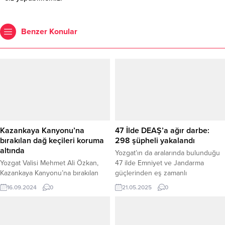
Benzer Konular
Kazankaya Kanyonu’na
47 İlde DEAŞ’a ağır darbe:
bırakılan dağ keçileri koruma
298 şüpheli yakalandı
altında
Yozgat’ın da aralarında bulunduğu
Yozgat Valisi Mehmet Ali Özkan,
47 ilde Emniyet ve Jandarma
Kazankaya Kanyonu’na bırakılan
güçlerinden eş zamanlı
20’ye yakın dağ keçisi ile ilgili
operasyonda 298 DEAŞ şüphelisi
16.09.2024
0
21.05.2025
0
yaptığı açıklamada, şu ana kadar
yakalandı. İçişleri Bakanı Ali
herhangi bir olumsuz durum
Yerlikaya, Emniyet ve Jandarma
yaşanmadığını belirtti.
birimlerinin, aralarında Yozgat’ın da
bulunduğu 47 ilde gerçekleştirdiği