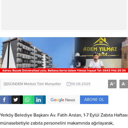
A
A
+
-
GÜNDEM
Merkez
Tüm Manşetler
05.09.2025
ABONE OL
Yerköy Belediye Başkanı Av. Fatih Arslan, 1-7 Eylül Zabıta Haftası
münasebetiyle zabıta personelini makamında ağırlayarak,