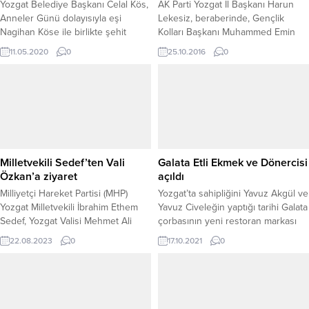
Yozgat Belediye Başkanı Celal Kös,
AK Parti Yozgat İl Başkanı Harun
Anneler Günü dolayısıyla eşi
Lekesiz, beraberinde, Gençlik
Nagihan Köse ile birlikte şehit
Kolları Başkanı Muhammed Emin
ailelerini ziyaret ederek şehit
Erbek’le birlikte Yozgat Muhtarlar
11.05.2020
0
25.10.2016
0
annelerini unutmadı.
derneğini ziyaret ederek
Muhtarların gününü kutladı. AK
Parti İl Başkanı Harun Lekesiz,
muhtarlarla sohbet ederek sorun
ve isteklerini dinledi. Lekesiz, 19
Ekim Muhtarlar günü olarak
kutlanmaya başladığını hatırlatarak
kendilerinin de gecikmelide olsa
Milletvekili Sedef’ten Vali
Galata Etli Ekmek ve Dönercisi
muhtarların...
Özkan’a ziyaret
açıldı
Milliyetçi Hareket Partisi (MHP)
Yozgat’ta sahipliğini Yavuz Akgül ve
Yozgat Milletvekili İbrahim Ethem
Yavuz Civeleğin yaptığı tarihi Galata
Sedef, Yozgat Valisi Mehmet Ali
çorbasının yeni restoran markası
Özkan'a hayırlı olsun ziyaretinde
Galata Etli Ekmek ve Dönercisi
22.08.2023
0
17.10.2021
0
bulundu. Ziyarette MHP İl Başkanı
düzenlenen tören ve kurban
Tekin Irgatoğu, MHP Merkez İlçe
kesimi ile birlikte İl Müftüsü Ali
Başkanı Adem Kızılay ve il yönetimi
Gülden’in okuduğu dualarla açılışı
de hazır bulundu.
gerçekleştirildi.