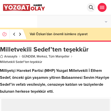
°C
YOZGAT
AZ BULUTLU
Vali Özkan’dan önemli isimlere ziyaret
Milletvekili Sedef’ten teşekkür
Anasayfa
GÜNDEM
,
Merkez
,
Tüm Manşetler
Milletvekili Sedef’ten teşekkür
Milliyetçi Hareket Partisi (MHP) Yozgat Milletvekili İ Ethem
Sedef, önceki gün yaşamını yitiren Babaannesi Sevim Hayriye
Sedef’in vefatı vesilesiyle, cenazeye katılan ve taziyelerde
bulunan herkese teşekkür etti.