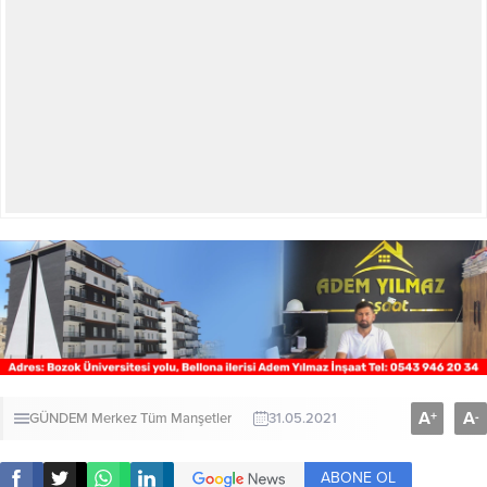
A
A
+
-
GÜNDEM
Merkez
Tüm Manşetler
31.05.2021
ABONE OL