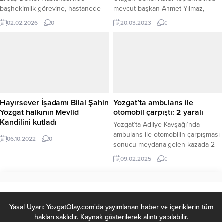
başhekimlik görevine, hastanede
mevcut başkan Ahmet Yılmaz,
görev yapan başarılı Dahiliye
güven tazeleyerek yeniden
02.02.2026
0
20.03.2023
0
Uzmanı Uzm. Dr. Abdullah İlik
Federasyon Genel Başkanlığı
atandı. Sağlık alanındaki tecrübesi,
görevine seçildi.
mesleki birikimi ve hasta odaklı
çalışmalarıyla tanınan Uzm. Dr.
Abdullah İlik, yeni göreviyle birlikte
hastanenin sağlık hizmetlerini daha
da ileriye taşımayı hedefliyor. Daha
önce hastane bünyesinde başarılı...
Hayırsever İşadamı Bilal Şahin
Yozgat’ta ambulans ile
Yozgat halkının Mevlid
otomobil çarpıştı: 2 yaralı
Kandilini kutladı
Yozgat’ta Adliye Kavşağı’nda
ambulans ile otomobilin çarpışması
06.10.2022
0
sonucu meydana gelen kazada 2
kişi yaralandı. Edinilen bilgilere
09.02.2025
0
göre, B.G. yönetimindeki
Yerköy’den Yozgat’a hasta sevki
yapan 66 DK 790 plakalı ambulans,
Adliye Kavşağı’nda K.Ş.
idaresindeki 66 AD 404 plakalı
Yasal Uyarı: YozgatOlay.com'da yayımlanan haber ve içeriklerin tüm
otomobille çarpıştı. Çarpışmanın
hakları saklıdır. Kaynak gösterilerek alıntı yapılabilir.