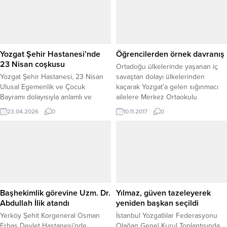
Yozgat Şehir Hastanesi’nde
Öğrencilerden örnek davranış
23 Nisan coşkusu
Ortadoğu ülkelerinde yaşanan iç
Yozgat Şehir Hastanesi, 23 Nisan
savaştan dolayı ülkelerinden
Ulusal Egemenlik ve Çocuk
kaçarak Yozgat’a gelen sığınmacı
Bayramı dolayısıyla anlamlı ve
ailelere Merkez Ortaokulu
duygu dolu bir etkinliğe ev sahipliği
öğrencileri gıda, giyecek ve
23.04.2026
0
10.11.2017
0
yaptı. Hastanede tedavi gören
yakacak yardımında bulunarak
çocuklar, bayram coşkusunu
örnek bir davranış sergiledi.
servislerinde yapılan sürpriz
ziyaretlerle yaşadı. Sağlık çalışanları
tarafından minik hastalar tek tek
ziyaret edilerek bayramları kutlandı.
Çocuklara verilen küçük hediyeler,
onların yüzlerinde büyük
Başhekimlik görevine Uzm. Dr.
Yılmaz, güven tazeleyerek
mutluluklara...
Abdullah İlik atandı
yeniden başkan seçildi
Yerköy Şehit Korgeneral Osman
İstanbul Yozgatlılar Federasyonu
Erbaş Devlet Hastanesi’nde
Olağan Genel Kurul Toplantısında