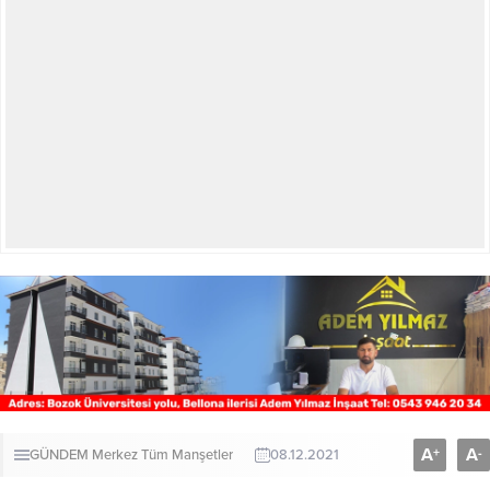
A
A
+
-
GÜNDEM
Merkez
Tüm Manşetler
08.12.2021