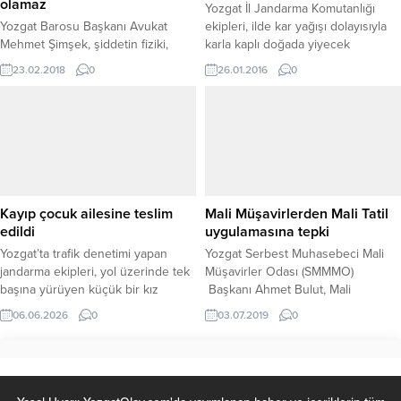
olamaz
Yozgat İl Jandarma Komutanlığı
Yozgat Barosu Başkanı Avukat
ekipleri, ilde kar yağışı dolayısıyla
Mehmet Şimşek, şiddetin fiziki,
karla kaplı doğada yiyecek
ekonomik, psikolojik ve cinsel
bulmakta zorlanan yaban hayvanları
23.02.2018
0
26.01.2016
0
şiddet gibi çeşitleri olduğunu
için doğaya yem bıraktı.
belirterek, şiddetin hangi türü
Vatandaşların her zaman yanında
olursa olsun haklı bir nedeninin
olduğunu yaptıkları farklı
olamayacağını söyledi.
etkinliklerle ortaya koyan İl
Jandarma Komutanlığı beyaz kar
örtüsünde yiyecek bulmakta güçlük
çeken yaban hayvanlarını
unutmadı. Jandarma ekipleri
Kayıp çocuk ailesine teslim
Mali Müşavirlerden Mali Tatil
aldıkları buğday ve bayat...
edildi
uygulamasına tepki
Yozgat’ta trafik denetimi yapan
Yozgat Serbest Muhasebeci Mali
jandarma ekipleri, yol üzerinde tek
Müşavirler Odası (SMMMO)
başına yürüyen küçük bir kız
Başkanı Ahmet Bulut, Mali
çocuğunu fark ederek olası bir
Müşavirlerin, tatil yapmaktan ziyade
06.06.2026
0
03.07.2019
0
olumsuzluğun önüne geçti. Yapılan
bürosundan bile ayrılamadığını
çalışma sonucunda ailesi tarafından
belirterek, sadece adı Mali Tatil olan
bir süredir arandığı belirlenen
garip uygulamanın biran önce
çocuk, sağlıklı bir şekilde ailesine
amacına uygun olarak yeniden
teslim edildi. Yozgat Merkez İlçe
revize edilmesi ve hayata