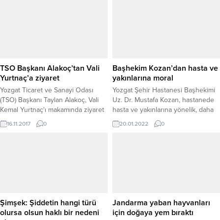
TSO Başkanı Alakoç’tan Vali
Başhekim Kozan’dan hasta ve
Yurtnaç’a ziyaret
yakınlarına moral
Yozgat Ticaret ve Sanayi Odası
Yozgat Şehir Hastanesi Başhekimi
(TSO) Başkanı Taylan Alakoç, Vali
Uz. Dr. Mustafa Kozan, hastanede
Kemal Yurtnaç'ı makamında ziyaret
hasta ve yakınlarına yönelik, daha
etti.
önce başlattığı “Tedavi arası
16.11.2017
0
20.01.2022
0
günleri” programı kapsamında
hastanede yatarak tedavi gören
hasta ve yakınlarını ziyaret ederek
moral veriyor.
Şimşek: Şiddetin hangi türü
Jandarma yaban hayvanları
olursa olsun haklı bir nedeni
için doğaya yem bıraktı