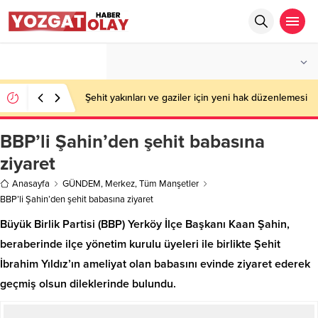
°C
YOZGAT
AÇIK
Şehit yakınları ve gaziler için yeni hak düzenlemesi
BBP’li Şahin’den şehit babasına
ziyaret
Anasayfa
GÜNDEM
,
Merkez
,
Tüm Manşetler
BBP’li Şahin’den şehit babasına ziyaret
Büyük Birlik Partisi (BBP) Yerköy İlçe Başkanı Kaan Şahin,
beraberinde ilçe yönetim kurulu üyeleri ile birlikte Şehit
İbrahim Yıldız’ın ameliyat olan babasını evinde ziyaret ederek
geçmiş olsun dileklerinde bulundu.