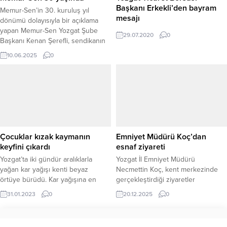
olduğunu söyledi.
Başkanı Erkekli’den bayram
Memur-Sen’in 30. kuruluş yıl
mesajı
dönümü dolayısıyla bir açıklama
yapan Memur-Sen Yozgat Şube
29.07.2020
0
Başkanı Kenan Şerefli, sendikanın
mücadelesini ve duruşunu
10.06.2025
0
vurgulayarak, emek, adalet ve
özgürlük temelli sendikal
çizgilerinden taviz vermediklerini
ifade etti. Başkan Şerefli, “30 yıl
önce, inancın horlandığı, hak
aramanın suç sayıldığı bir dönemde
yola çıktık. Milletle birlikte, değer
odaklı...
Çocuklar kızak kaymanın
Emniyet Müdürü Koç’dan
keyfini çıkardı
esnaf ziyareti
Yozgat’ta iki gündür aralıklarla
Yozgat İl Emniyet Müdürü
yağan kar yağışı kenti beyaz
Necmettin Koç, kent merkezinde
örtüye bürüdü. Kar yağışına en
gerçekleştirdiği ziyaretler
fazla sevinen ise çocuklar oldu.
kapsamında esnaf ve vatandaşlarla
31.01.2023
0
20.12.2025
0
bir araya gelerek güvenlik ve
asayiş konularında
değerlendirmelerde bulundu. İl