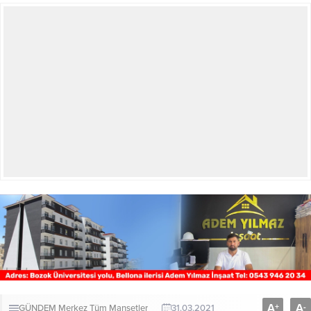
A
A
+
-
GÜNDEM
Merkez
Tüm Manşetler
31.03.2021