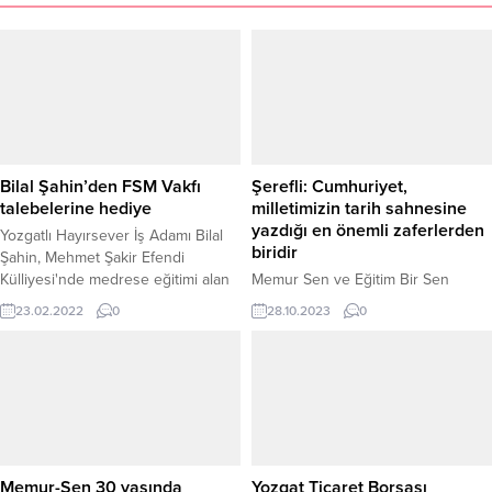
Bilal Şahin’den FSM Vakfı
Şerefli: Cumhuriyet,
talebelerine hediye
milletimizin tarih sahnesine
yazdığı en önemli zaferlerden
Yozgatlı Hayırsever İş Adamı Bilal
biridir
Şahin, Mehmet Şakir Efendi
Külliyesi'nde medrese eğitimi alan
Memur Sen ve Eğitim Bir Sen
Fatih Sultan Mehmet Eğitim ve
Yozgat Şube Başkanı Kenan Şerefli,
23.02.2022
0
28.10.2023
0
Yardımlaşma Vakfı öğrencilerine
büyük bir coşku ve gurur içinde,
çeşitli hediyeler gönderdi.
Türkiye Cumhuriyeti'nin
kuruluşunun 100. yıl dönümünde
29 Ekim Cumhuriyet Bayramı'nı
kutlamanın sevincini yaşadıklarını
belirterek, 29 Ekim 1923 yılının Türk
milletinin tarih sahnesine yazdığı
en önemli zaferlerden birisi
Memur-Sen 30 yaşında
Yozgat Ticaret Borsası