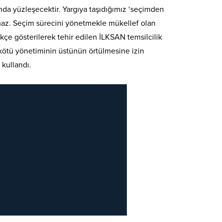
da yüzleşecektir. Yargıya taşıdığımız ‘seçimden
amaz. Seçim sürecini yönetmekle mükellef olan
ekçe gösterilerek tehir edilen İLKSAN temsilcilik
ın kötü yönetiminin üstünün örtülmesine izin
 kullandı.