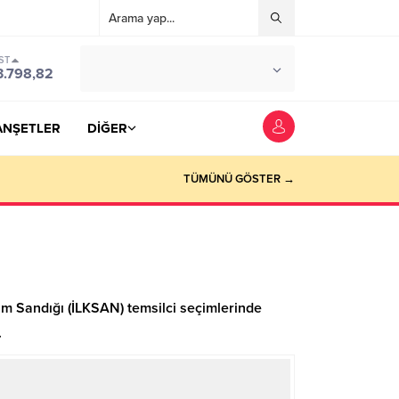
ST
°C
YOZGAT
3.798,82
PARÇALI BULUTLU
ANŞETLER
DİĞER
TÜMÜNÜ GÖSTER →
ım Sandığı (İLKSAN) temsilci seçimlerinde
.