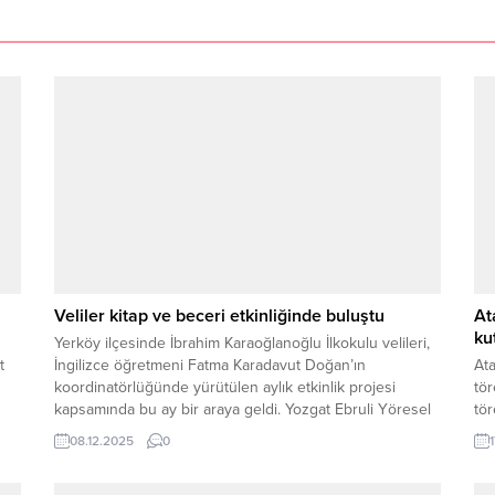
Veliler kitap ve beceri etkinliğinde buluştu
At
ku
Yerköy ilçesinde İbrahim Karaoğlanoğlu İlkokulu velileri,
t
İngilizce öğretmeni Fatma Karadavut Doğan’ın
Ata
koordinatörlüğünde yürütülen aylık etkinlik projesi
tö
kapsamında bu ay bir araya geldi. Yozgat Ebruli Yöresel
tör
Restoran’da düzenlenen buluşma, renkli ve verimli
Kom
08.12.2025
0
1
anlara sahne oldu. Her ay “Bir kitap, bir film, bir etkinlik”
Ars
temasıyla gerçekleştirilen çalışmanın bu ayki programına;
Kar