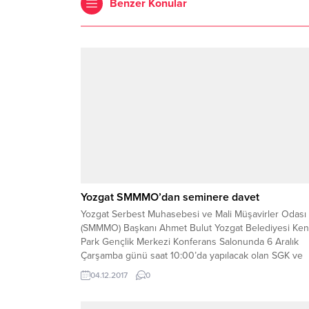
Benzer Konular
Yozgat SMMMO’dan seminere davet
Yozgat Serbest Muhasebesi ve Mali Müşavirler Odası
(SMMMO) Başkanı Ahmet Bulut Yozgat Belediyesi Ken
Park Gençlik Merkezi Konferans Salonunda 6 Aralık
Çarşamba günü saat 10:00’da yapılacak olan SGK ve
Muhtasar birleştirmesi konulu seminere il genelindeki
04.12.2017
0
mali müşavirleri davet etti.