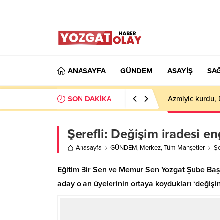
ANASAYFA
GÜNDEM
ASAYİŞ
SAĞ
SON DAKİKA
Azmiyle kurdu, 
Şerefli: Değişim iradesi e
Anasayfa
GÜNDEM
,
Merkez
,
Tüm Manşetler
Şe
Eğitim Bir Sen ve Memur Sen Yozgat Şube Başka
aday olan üyelerinin ortaya koydukları ‘değiş