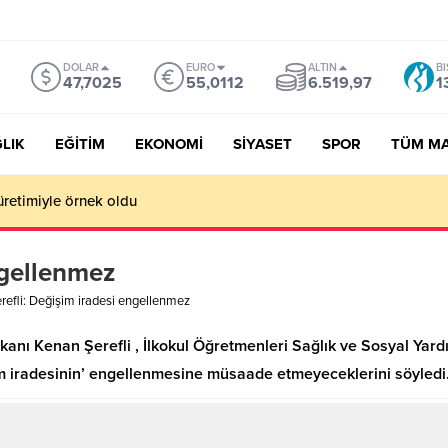
DOLAR
EURO
ALTIN
BI
47,7025
55,0112
6.519,97
1
LIK
EĞİTİM
EKONOMİ
SİYASET
SPOR
TÜM M
üretimiyle örnek oldu
ngellenmez
refli: Değişim iradesi engellenmez
nı Kenan Şerefli , İlkokul Öğretmenleri Sağlık ve Sosyal Yard
im iradesinin’ engellenmesine müsaade etmeyeceklerini söyledi