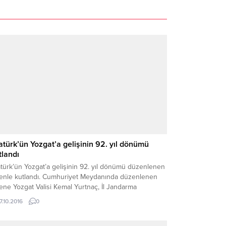
atürk’ün Yozgat’a gelişinin 92. yıl dönümü
tlandı
türk’ün Yozgat’a gelişinin 92. yıl dönümü düzenlenen
renle kutlandı. Cumhuriyet Meydanında düzenlenen
ene Yozgat Valisi Kemal Yurtnaç, İl Jandarma
utanı Albay Selçuk Yıldırım, Belediye Başkanı Kazım
7.10.2016
0
lan, Bozok Üniversitesi Rektörü Prof. Dr. Salih
acabey, daire müdürleri öğretmenler, öğrenciler ve