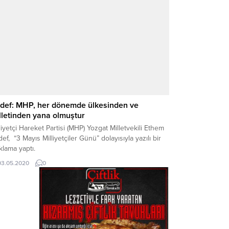
andaşlar katıldı. Atatürk anıtına çelenk sunulmasıyla
şlayan kutlama programında konuşan Yozgat...
def: MHP, her dönemde ülkesinden ve
lletinden yana olmuştur
liyetçi Hareket Partisi (MHP) Yozgat Milletvekili Ethem
ef, “3 Mayıs Milliyetçiler Günü” dolayısıyla yazılı bir
klama yaptı.
03.05.2020
0