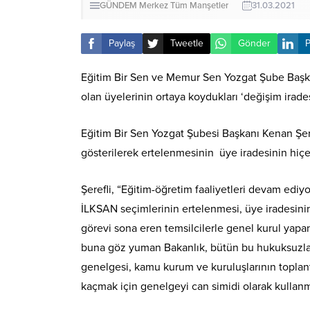
GÜNDEM
Merkez
Tüm Manşetler
31.03.2021
Paylaş
Tweetle
Gönder
P
Eğitim Bir Sen ve Memur Sen Yozgat Şube Başkan
olan üyelerinin ortaya koydukları ‘değişim ira
Eğitim Bir Sen Yozgat Şubesi Başkanı Kenan Şere
gösterilerek ertelenmesinin üye iradesinin hiçe 
Şerefli, “Eğitim-öğretim faaliyetleri devam ediyo
İLKSAN seçimlerinin ertelenmesi, üye iradesinin
görevi sona eren temsilcilerle genel kurul yap
buna göz yuman Bakanlık, bütün bu hukuksuzlarl
genelgesi, kamu kurum ve kuruluşlarının toplan
kaçmak için genelgeyi can simidi olarak kullanm