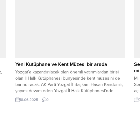
Yozgat İl...
vat
ba
Yeni Kütüphane ve Kent Müzesi bir arada
Se
mi
,
Yozgat’a kazandırılacak olan önemli yatırımlardan birisi
olan İl Halk Kütüphanesi bünyesinde kent müzesini de
Mil
barındıracak. AK Parti Yozgat İl Başkanı Hasan Kandemir,
Sed
yapımı devam eden Yozgat İl Halk Kütüphanesi’nde
açı
incelemelerde bulundu. İnşaatın yüzde 55’lik kısmının
18.06.2025
0
tamamlandığını belirten Kandemir, projeyle ilgili yüklenici
firmadan son durum hakkında bilgi aldı. Kandemir’e
inceleme sırasında...