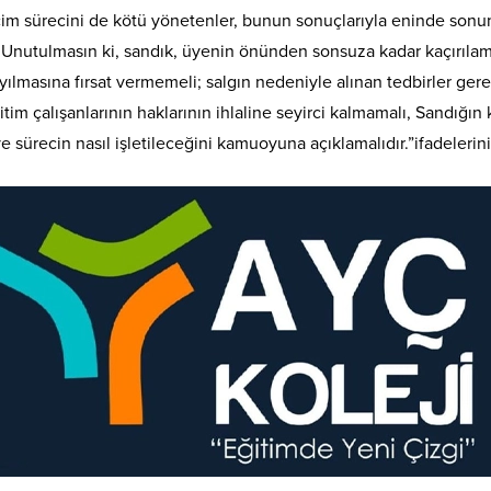
çim sürecini de kötü yönetenler, bunun sonuçlarıyla eninde sonun
u. Unutulmasın ki, sandık, üyenin önünden sonsuza kadar kaçırıl
ayılmasına fırsat vermemeli; salgın nedeniyle alınan tedbirler ger
eğitim çalışanlarının haklarının ihlaline seyirci kalmamalı, Sandığ
ve sürecin nasıl işletileceğini kamuoyuna açıklamalıdır.”ifadelerini