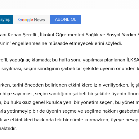
ABONE OL
aylaş
ı Kenan Şerefli , İlkokul Öğretmenleri Sağlık ve Sosyal Yardım 
desinin’ engellenmesine müsaade etmeyeceklerini söyledi.
fli, yaptığı açıklamada; bu hafta sonu yapılması planlanan İLKS
sayılması, seçim sandığının şaibeli bir şekilde üyenin önünden ka
rken, tarihi önceden belirlenen etkinliklere izin veriliyorken, İç
 hiçe sayılması, seçim sandığının şaibeli bir şekilde üyenin önün
an, bu hukuksuz genel kurulca yeni bir yönetim seçen, bu yönetim
a yetinmeyip bir de üyenin seçme ve seçilme hakkını gasbetmişti
tı ve etkinlikleri hakkında tek bir cümle kurmazken, üyeye hes
aktadır.