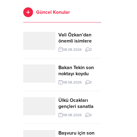
Güncel Konular
Vali Özkan’dan
önemli isimlere
ziyaret
08.08.2026
0
Bakan Tekin son
noktayı koydu
08.08.2026
0
Ülkü Ocakları
gençleri sanatla
buluşturuyor
08.08.2026
0
Başvuru için son