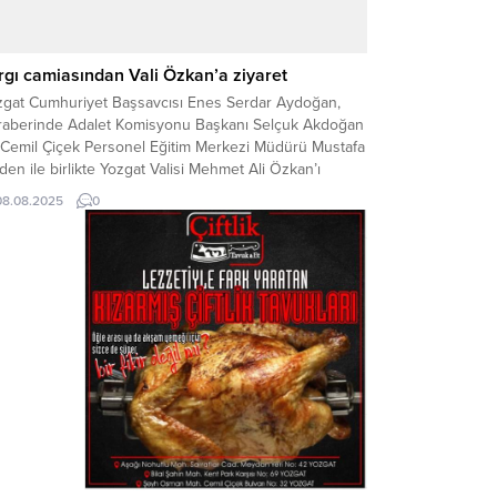
rgı camiasından Vali Özkan’a ziyaret
zgat Cumhuriyet Başsavcısı Enes Serdar Aydoğan,
raberinde Adalet Komisyonu Başkanı Selçuk Akdoğan
 Cemil Çiçek Personel Eğitim Merkezi Müdürü Mustafa
en ile birlikte Yozgat Valisi Mehmet Ali Özkan’ı
amında ziyaret etti. Vali Özkan, nazik ziyaretlerinden
08.08.2025
0
ayı konuklarına teşekkür ederek, görevlerinde
arılar diledi. Ziyarette, adli teşkilatın çalışmaları ve
ütülen hizmetler hakkında...