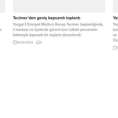
Tecimer’den geniş kapsamlı toplantı
Ya
Yozgat İl Emniyet Müdürü Recep Tecimer başkanlığında,
Yo
e
il merkezi ve ilçelerde görevli tüm rütbeli personelin
be
katılımıyla kapsamlı bir toplantı düzenlendi.
ve
Özd
06.09.2024
0
mak
dol
baş
yür