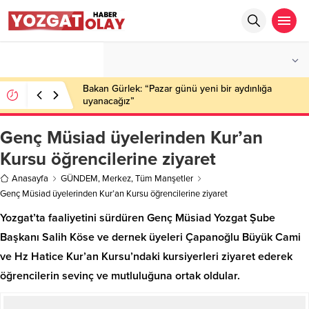
°C
YOZGAT
PARÇALI BULUTLU
Bakan Gürlek: “Pazar günü yeni bir aydınlığa
uyanacağız”
Genç Müsiad üyelerinden Kur’an
Kursu öğrencilerine ziyaret
Anasayfa
GÜNDEM
,
Merkez
,
Tüm Manşetler
Genç Müsiad üyelerinden Kur’an Kursu öğrencilerine ziyaret
Yozgat’ta faaliyetini sürdüren Genç Müsiad Yozgat Şube
Başkanı Salih Köse ve dernek üyeleri Çapanoğlu Büyük Cami
ve Hz Hatice Kur’an Kursu’ndaki kursiyerleri ziyaret ederek
öğrencilerin sevinç ve mutluluğuna ortak oldular.