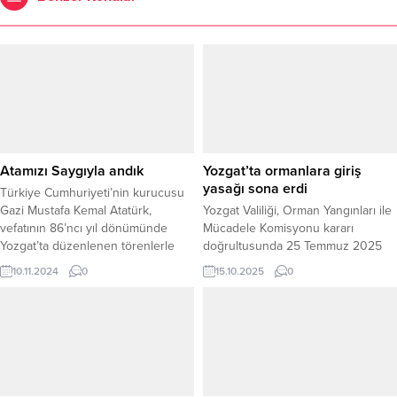
Atamızı Saygıyla andık
Yozgat’ta ormanlara giriş
yasağı sona erdi
Türkiye Cumhuriyeti’nin kurucusu
Gazi Mustafa Kemal Atatürk,
Yozgat Valiliği, Orman Yangınları ile
vefatının 86’ncı yıl dönümünde
Mücadele Komisyonu kararı
Yozgat’ta düzenlenen törenlerle
doğrultusunda 25 Temmuz 2025
anıldı.
tarihinde başlayan ormanlara giriş
10.11.2024
0
15.10.2025
0
yasağının, 15 Ekim 2025 tarihi
itibarıyla sona erdiğini duyurdu.
Valilikten yapılan açıklamada, alınan
önlemler ve vatandaşların
gösterdiği duyarlılık sayesinde
yasağın uygulandığı süre boyunca
herhangi bir orman yangını