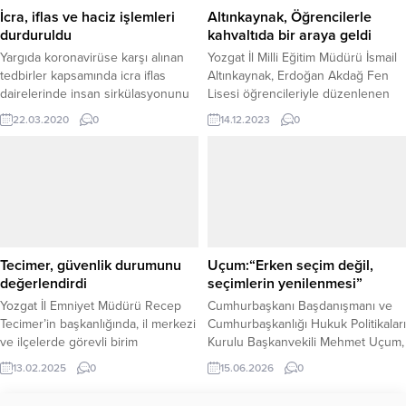
yaşanmadığı vurgulandı.
İcra, iflas ve haciz işlemleri
Altınkaynak, Öğrencilerle
“DOĞAMIZI KORUMAK ORTAK
durduruldu
kahvaltıda bir araya geldi
SORUMLULUĞUMUZ” Açıklamada...
Yargıda koronavirüse karşı alınan
Yozgat İl Milli Eğitim Müdürü İsmail
tedbirler kapsamında icra iflas
Altınkaynak, Erdoğan Akdağ Fen
dairelerinde insan sirkülasyonunu
Lisesi öğrencileriyle düzenlenen
durdurmak için yeni bir önlem
kahvaltı programında bir araya
22.03.2020
0
14.12.2023
0
alındı.
geldi.
Tecimer, güvenlik durumunu
Uçum:“Erken seçim değil,
değerlendirdi
seçimlerin yenilenmesi”
Yozgat İl Emniyet Müdürü Recep
Cumhurbaşkanı Başdanışmanı ve
Tecimer’in başkanlığında, il merkezi
Cumhurbaşkanlığı Hukuk Politikaları
ve ilçelerde görevli birim
Kurulu Başkanvekili Mehmet Uçum,
amirlerinin katılımıyla genel
son dönemde yeniden gündeme
13.02.2025
0
15.06.2026
0
değerlendirme toplantısı
gelen erken seçim tartışmaları ve
gerçekleştirildi. Toplantı, Yozgat il
Cumhurbaşkanı Recep Tayyip