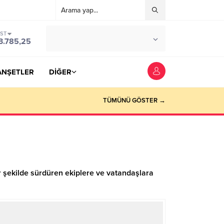
IST
°C
YOZGAT
3.785,25
PARÇALI BULUTLU
ANŞETLER
DİĞER
TÜMÜNÜ GÖSTER →
ir şekilde sürdüren ekiplere ve vatandaşlara