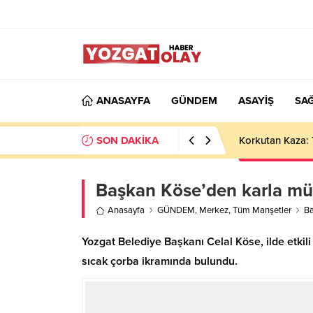
ANASAYFA
GÜNDEM
ASAYİŞ
SAĞ
SON DAKİKA
Korkutan Kaza: 
Başkan Köse’den karla müc
Anasayfa
GÜNDEM
,
Merkez
,
Tüm Manşetler
Ba
Yozgat Belediye Başkanı Celal Köse, ilde etkil
sıcak çorba ikramında bulundu.