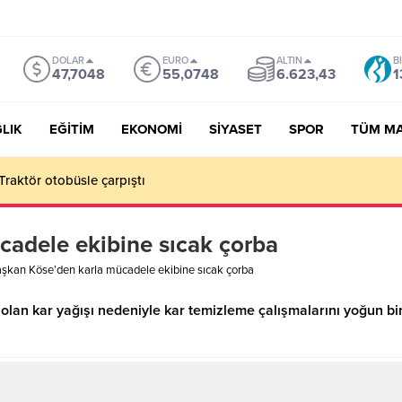
DOLAR
EURO
ALTIN
B
47,7048
55,0748
6.623,43
1
LIK
EĞİTİM
EKONOMİ
SİYASET
SPOR
TÜM M
Traktör otobüsle çarpıştı
adele ekibine sıcak çorba
şkan Köse’den karla mücadele ekibine sıcak çorba
i olan kar yağışı nedeniyle kar temizleme çalışmalarını yoğun b