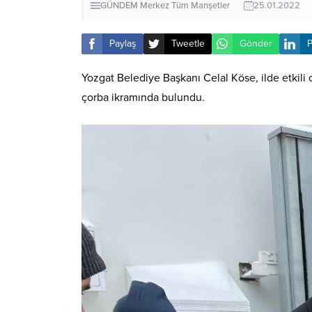
GÜNDEM
Merkez
Tüm Manşetler
25.01.2022
Paylaş
Tweetle
Gönder
P
Yozgat Belediye Başkanı Celal Köse, ilde etkili 
çorba ikramında bulundu.