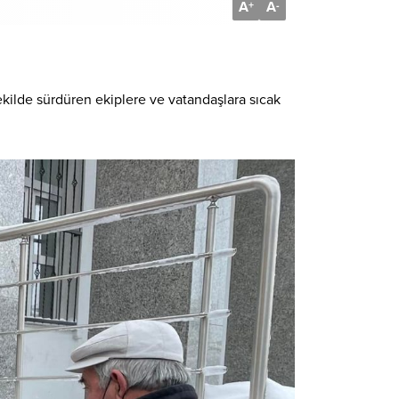
A
A
+
-
ekilde sürdüren ekiplere ve vatandaşlara sıcak