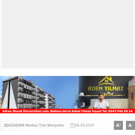
A
A
+
-
GÜNDEM
Merkez
Tüm Manşetler
29.03.2021