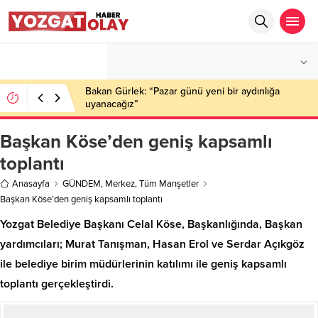
°C
YOZGAT
PARÇALI BULUTLU
Bakan Gürlek: “Pazar günü yeni bir aydınlığa
uyanacağız”
Başkan Köse’den geniş kapsamlı
toplantı
Anasayfa
GÜNDEM
,
Merkez
,
Tüm Manşetler
Başkan Köse’den geniş kapsamlı toplantı
Yozgat Belediye Başkanı Celal Köse, Başkanlığında, Başkan
yardımcıları; Murat Tanışman, Hasan Erol ve Serdar Açıkgöz
ile belediye birim müdürlerinin katılımı ile geniş kapsamlı
toplantı gerçekleştirdi.