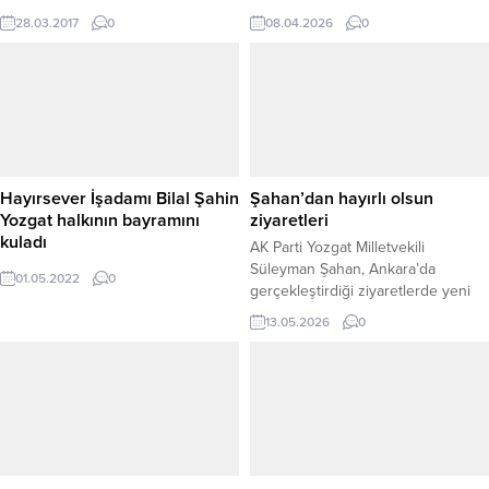
belirterek, Yozgat’ı Türkiye ve
satıcılarına yönelik yürütülen
28.03.2017
0
08.04.2026
0
dünyaya Roma Hamamı ile
operasyon kapsamında önemli bir
tanıtacaklarını söyledi. “Kongre ve
uyuşturucu ve silah ele geçirme
Spor Turizminin Yeni Adresi
çalışması gerçekleştirdi. Polis
Yozgat” sloganı ile başlatılan tanıtım
ekipleri; Boğazlıyan ilçesinde
çalışmaları çerçevesinde Sarıkaya
yapılan operasyonlarda, üç şüpheli
Tarihi Roma Hamamı başta olmak
şahsa ait ikamet ve araçlarda
üzere, Yozgat’ın diğer değerleri
detaylı kontroller yapıldı. Yapılan
konusunda Vali Kemal Yurtnaç,ın
aramalarda toplam 18,16 gram
Hayırsever İşadamı Bilal Şahin
Şahan’dan hayırlı olsun
Türkiye...
metamfetamin, 2 adet ruhsatsız...
Yozgat halkının bayramını
ziyaretleri
kuladı
AK Parti Yozgat Milletvekili
Süleyman Şahan, Ankara’da
01.05.2022
0
gerçekleştirdiği ziyaretlerde yeni
görevlerine atanan isimlere hayırlı
13.05.2026
0
olsun dileklerini ileterek başarı
temennisinde bulundu. Milletvekili
Şahan, AK Parti Genel Başkan
Yardımcılığı görevine getirilen
İstanbul Milletvekili ve Çevre ve
Şehircilik Politikaları Başkanı Nilhan
Ayan’ı ziyaret etti. Gerçekleştirilen
ziyarette Şahan, Ayan’ı yeni