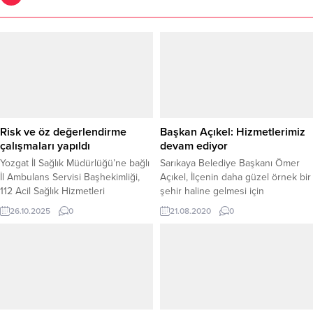
Risk ve öz değerlendirme
Başkan Açıkel: Hizmetlerimiz
çalışmaları yapıldı
devam ediyor
Yozgat İl Sağlık Müdürlüğü’ne bağlı
Sarıkaya Belediye Başkanı Ömer
İl Ambulans Servisi Başhekimliği,
Açıkel, İlçenin daha güzel örnek bir
112 Acil Sağlık Hizmetleri
şehir haline gelmesi için
istasyonlarında risk
çalışmaların yoğun bir şekilde
26.10.2025
0
21.08.2020
0
değerlendirmeleri ve öz
devam ettiğini belirterek, bu
değerlendirme çalışmaları
kapsam hizmetlerin aralıksız
gerçekleştirdi. Sağlık hizmetlerinin
sürdüğünü söyledi.
daha güvenli, kaliteli ve etkin
sunulmasını hedefleyen
uygulamalar kapsamında,
başhekimlik ekipleri istasyonları