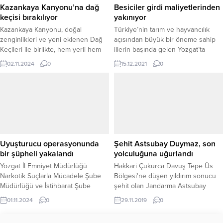
ziyaret ederek personel, ekipman,
Kazankaya Kanyonu’na dağ
Besiciler girdi maliyetlerinden
fiziki şartlar ve işleyiş süreçlerini
keçisi bırakılıyor
yakınıyor
detaylı olarak inceledi. Risk
Kazankaya Kanyonu, doğal
Türkiye’nin tarım ve hayvancılık
değerlendirmelerinde özellikle...
zenginlikleri ve yeni eklenen Dağ
açısından büyük bir öneme sahip
Keçileri ile birlikte, hem yerli hem
illerin başında gelen Yozgat’ta
de yabancı turistler için çekim
hayvan üreticileri girdi
02.11.2024
0
15.12.2021
0
merkezi olmayı sürdürüyor.
maliyetlerinin yüksek olmasından
yakınıyor. Veteriner hekimler ise
hayvanların yem ihtiyacının tam
olarak karşılanmaması durumunda
hayvanlarda çeşitli sağlık
sorunlarının yaşanabileceği
uyarısında bulunuyor.
Uyuşturucu operasyonunda
Şehit Astsubay Duymaz, son
bir şüpheli yakalandı
yolculuğuna uğurlandı
Yozgat İl Emniyet Müdürlüğü
Hakkari Çukurca Davuş Tepe Üs
Narkotik Suçlarla Mücadele Şube
Bölgesi'ne düşen yıldırım sonucu
Müdürlüğü ve İstihbarat Şube
şehit olan Jandarma Astsubay
Müdürlüğü ekipleri,
Çavuş Bünyamin Duymaz (27),
01.11.2024
0
29.11.2019
0
gerçekleştirdikleri başarılı bir
memleketi Yozgat'ın Kadışehri
operasyon sonucunda bir şahsı
ilçesinde son yolculuğuna