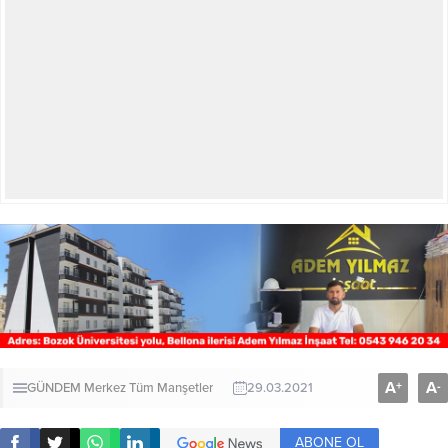
A
A
+
-
GÜNDEM
Merkez
Tüm Manşetler
29.03.2021
ABONE OL