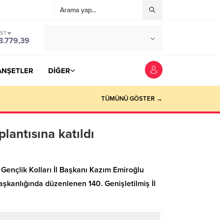
IST
°C
YOZGAT
3.779,39
PARÇALI BULUTLU
ANŞETLER
DİĞER
TÜMÜNÜ GÖSTER →
plantısına katıldı
 Gençlik Kolları İl Başkanı Kazım Emiroğlu
şkanlığında düzenlenen 140. Genişletilmiş İl