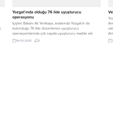
Yozgat’ında olduğu 76 ilde uyuşturucu
Ve
operasyonu
Yo
İçişleri Bakanı Ali Yerlikaya, aralarında Yozgat’ın da
An
.
bulunduğu 76 ilde düzenlenen uyuşturucu
va
operasyonlarında çok sayıda uyuşturucu madde ele
An
geçirildiğini ve binlerce şüphelinin yakalandığını açıkladı.
koş
04.03.2025
0
Bakan Yerlikaya, operasyonlar kapsamında 1 ton 444
edi
kilogram uyuşturucu madde, 2 milyon 376 bin adet
sa
uyuşturucu hap ele geçirildiğini ve olaylarla ilgili toplam
ta
2 bin 365...
DİK