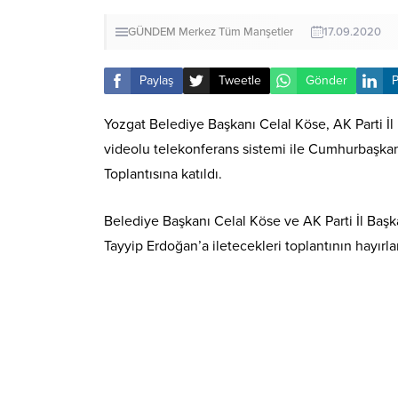
GÜNDEM
Merkez
Tüm Manşetler
17.09.2020
Paylaş
Tweetle
Gönder
P
Yozgat Belediye Başkanı Celal Köse, AK Parti İl 
videolu telekonferans sistemi ile Cumhurbaşkan
Toplantısına katıldı.
Belediye Başkanı Celal Köse ve AK Parti İl Başk
Tayyip Erdoğan’a iletecekleri toplantının hayırl