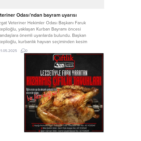
teriner Odası’ndan bayram uyarısı
zgat Veteriner Hekimler Odası Başkanı Faruk
teplioğlu, yaklaşan Kurban Bayramı öncesi
tandaşlara önemli uyarılarda bulundu. Başkan
teplioğlu, kurbanlık hayvan seçiminden kesim
ullarına, etin saklanmasından dağıtımına kadar dikkat
21.05.2025
0
lmesi gereken kuralları hatırlatarak, hem insan
ğlığını hem de hayvan refahını korumaya yönelik
vsiyelerde bulundu. KURBANLIK ALIRKEN NELERE
KAT EDİLMELİ? Anteplioğlu, kurban ibadetinin...