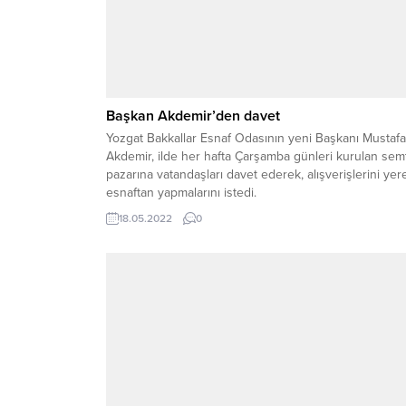
Başkan Akdemir’den davet
Yozgat Bakkallar Esnaf Odasının yeni Başkanı Mustafa
Akdemir, ilde her hafta Çarşamba günleri kurulan sem
pazarına vatandaşları davet ederek, alışverişlerini yer
esnaftan yapmalarını istedi.
18.05.2022
0