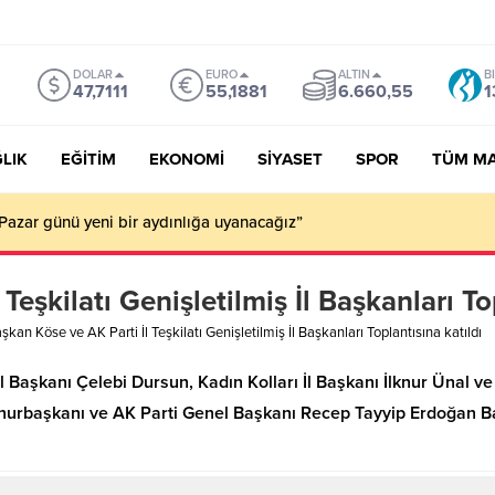
DOLAR
EURO
ALTIN
B
47,7111
55,1881
6.660,55
1
LIK
EĞİTİM
EKONOMİ
SİYASET
SPOR
TÜM M
Pazar günü yeni bir aydınlığa uyanacağız”
Teşkilatı Genişletilmiş İl Başkanları To
şkan Köse ve AK Parti İl Teşkilatı Genişletilmiş İl Başkanları Toplantısına katıldı
l Başkanı Çelebi Dursun, Kadın Kolları İl Başkanı İlknur Ünal ve
mhurbaşkanı ve AK Parti Genel Başkanı Recep Tayyip Erdoğan Ba