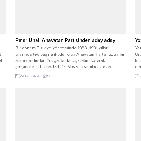
Pınar Ünal, Anavatan Partisinden aday adayı
Yo
Bir dönem Türkiye yönetiminde 1983- 1991 yılları
Yoz
t
arasında tek başına iktidar olan Anavatan Partisi uzun bir
Üro
el
aranın ardından Yozgat’ta da teşkilatını kurarak
kur
çalışmalarını hızlandırdı. 14 Mayıs’ta yapılacak olan
ger
Milletvekilliği seçimleri için Sorgun Şefkat Eli İnsani
işl
23.03.2023
0
Yardım Derneği Başkanı Pınar Ünal Anavatan Partisi
Uz
Yozgat Milletvekilliği Aday Adaylık müracaatını yaptı.
Ari
yür