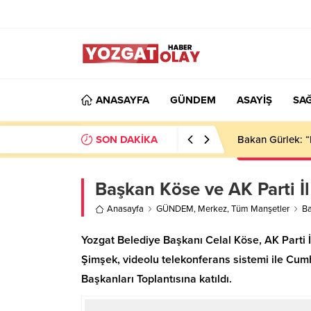
ANASAYFA
GÜNDEM
ASAYİŞ
SAĞ
SON DAKİKA
Bakan Gürlek: “
Başkan Köse ve AK Parti İl 
Anasayfa
GÜNDEM
,
Merkez
,
Tüm Manşetler
Ba
Yozgat Belediye Başkanı Celal Köse, AK Parti İ
Şimşek, videolu telekonferans sistemi ile Cu
Başkanları Toplantısına katıldı.