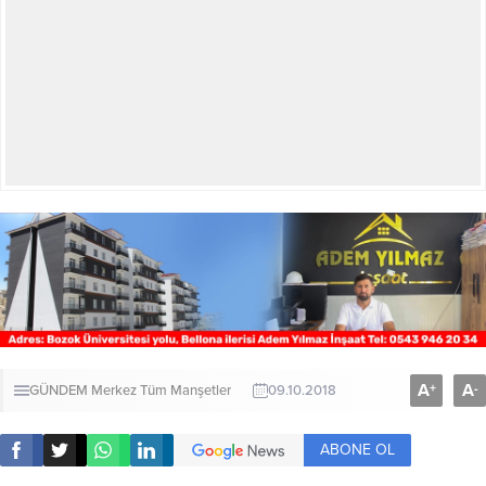
A
A
+
-
GÜNDEM
Merkez
Tüm Manşetler
09.10.2018
ABONE OL