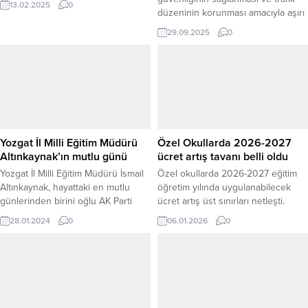
13.02.2025
0
düzeninin korunması amacıyla aşırı
tonajlı araçlara kesinlikle izin
29.09.2025
0
verilmeyeceğini açıkladı. Valilik
açıklamasında, sürücülere hem
kendi güvenliklerini hem de diğer
yol kullanıcılarının güvenliğini
tehlikeye atmamak için yasal tonaj
sınırlarına uymaları hatırlatıldı.
Açıklamada, aşırı tonajın yol
altyapısına zarar verdiği, kaza
Yozgat İl Milli Eğitim Müdürü
Özel Okullarda 2026-2027
riskini artırdığı ve...
Altınkaynak’ın mutlu günü
ücret artış tavanı belli oldu
Yozgat İl Milli Eğitim Müdürü İsmail
Özel okullarda 2026-2027 eğitim
Altınkaynak, hayattaki en mutlu
öğretim yılında uygulanabilecek
günlerinden birini oğlu AK Parti
ücret artış üst sınırları netleşti.
Eskişehir Gençlik Kolları Başkanı
Türkiye İstatistik Kurumu’nun (TÜİK)
28.01.2024
0
06.01.2026
0
Avukat Musab Tayyip Altınkaynak’ın
aralık ayı enflasyon verilerinin
düğün töreninde yaşadı.
açıklanmasının ardından, Milli Eğitim
Bakanlığı mevzuatı doğrultusunda
özel okulların yapabileceği azami
zam oranları resmiyet kazandı. TÜİK
verilerine göre aralık ayında