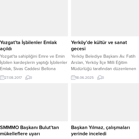
Yozgat’ta İşbilenler Emlak
Yerköy’de kültür ve sanat
açıldı
gecesi
Yozgat’ta sahipliğini Emre ve Emin
Yerköy Belediye Başkanı Av. Fatih
İşbilen kardeşlerin yaptığı İşbilenler
Arslan, Yerköy İlçe Milli Eğitim
Emlak, Sivas Caddesi Bellona
Müdürlüğü tarafından düzenlenen
karşısındaki yeni adreslerinde
ve ilçemizde görev yapan
27.08.2017
0
18.06.2025
0
hizmete açıldı.
öğretmenlerin sahne aldığı “Şarkılar
Bizi Söyler, Biz de Şarkıları” adlı
müzik dinletisine katıldı. Yerköy
Adalet Meslek Yüksekokulu
Konferans Salonu’nda gerçekleşen
programda, öğretmenlerimiz Türk
müziğinin seçkin eserlerini büyük
bir ustalıkla seslendirerek
SMMMO Başkanı Bulut’tan
Başkan Yılmaz, çalışmaları
izleyenlere unutulmaz anlar...
mükelleflere uyarı
yerinde inceledi