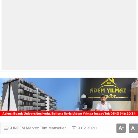
A
A
+
-
GÜNDEM
Merkez
Tüm Manşetler
19.02.2020