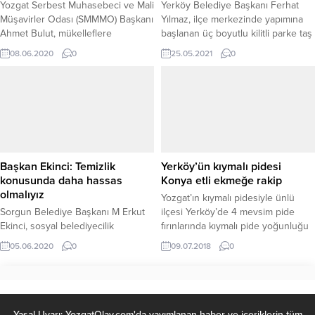
Yozgat Serbest Muhasebeci ve Mali
Yerköy Belediye Başkanı Ferhat
Müşavirler Odası (SMMMO) Başkanı
Yılmaz, ilçe merkezinde yapımına
Ahmet Bulut, mükelleflere
başlanan üç boyutlu kilitli parke taş
uyarılarda bulunarak, yevmiye
döşeme çalışmalarını yerinde
08.06.2020
0
25.05.2021
0
defterlerinin kapanış onayı
inceledi.
(tasdiki)’nin Haziran ayı sonuna
kadar yapılması gerektiğini söyledi.
Başkan Ekinci: Temizlik
Yerköy’ün kıymalı pidesi
konusunda daha hassas
Konya etli ekmeğe rakip
olmalıyız
Yozgat’ın kıymalı pidesiyle ünlü
Sorgun Belediye Başkanı M Erkut
ilçesi Yerköy’de 4 mevsim pide
Ekinci, sosyal belediyecilik
fırınlarında kıymalı pide yoğunluğu
anlayışının bir gereği olarak altyapı
yaşanması Konya etli ekmeğe rakip
05.06.2020
0
09.07.2018
0
ve üstyapı çalışmalarına büyük
olarak değerlendiriliyor.
önem verdiklerini belirterek, şehrin
temizliği konusunda herkesin daha
hassas olması gerektiğini söyledi.
Yasal Uyarı: YozgatOlay.com'da yayımlanan haber ve içeriklerin tüm