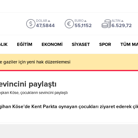
DOLAR
EURO
ALTIN
47,5844
55,1152
6.529,72
LIK
EĞİTİM
EKONOMİ
SİYASET
SPOR
TÜM M
ve gaziler için yeni hak düzenlemesi
vincini paylaştı
şkan Köse, çocukların sevincini paylaştı
gihan Köse’de Kent Parkta oynayan çocukları ziyaret ederek çi