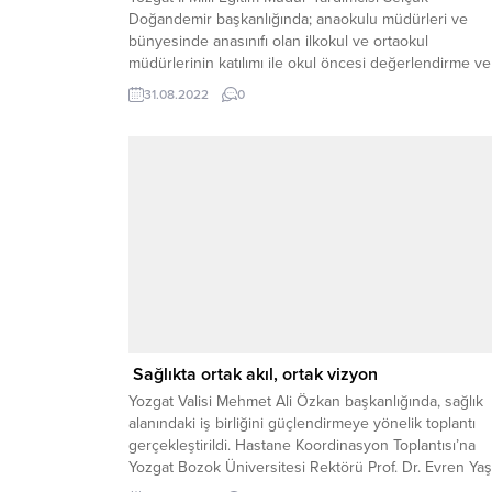
Doğandemir başkanlığında; anaokulu müdürleri ve
bünyesinde anasınıfı olan ilkokul ve ortaokul
müdürlerinin katılımı ile okul öncesi değerlendirme ve
planlama toplantısı yapıldı.
31.08.2022
0
Sağlıkta ortak akıl, ortak vizyon
Yozgat Valisi Mehmet Ali Özkan başkanlığında, sağlık
alanındaki iş birliğini güçlendirmeye yönelik toplantı
gerçekleştirildi. Hastane Koordinasyon Toplantısı’na
Yozgat Bozok Üniversitesi Rektörü Prof. Dr. Evren Yaş
İl Sağlık Müdürü Mehmet Akif Karaaslan, Bozok