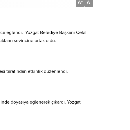
A
A
+
-
ince eğlendi. Yozgat Belediye Başkanı Celal
kların sevincine ortak oldu.
esi tarafından etkinlik düzenlendi.
iğinde doyasıya eğlenerek çıkardı. Yozgat