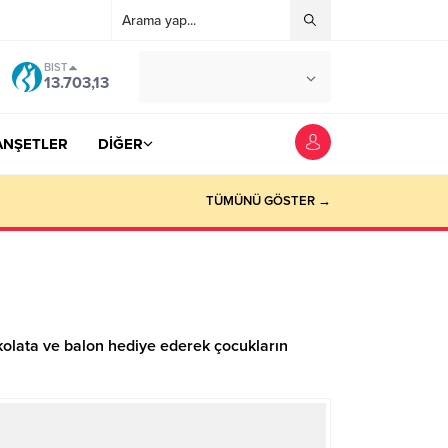
BIST
°C
YOZGAT
13.703,13
AÇIK
ANŞETLER
DİĞER
TÜMÜNÜ GÖSTER →
kolata ve balon hediye ederek çocukların