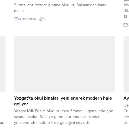
Sürmeligaz Yozgat İşletme Müdürü Salman'dan kandil
Mad
mesajı
dü
13 
06.02.2024
0
Yozgat’ta okul binaları yenilenerek modern hale
Ay
geliyor
Ge
Yozgat Milli Eğitim Müdürü Yusuf Yazıcı, il genelinde çok
Cum
sayıda okulun fiziki ve genel durumu bakımından
ele
ar,
yenilenerek modern hale geldiğini söyledi.
bir
Ay