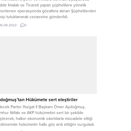
de İmalatı ve Ticareti yapan şüphelilere yönelik
zenlenen operasyonda gözaltına alınan Şüphelilerden
kişi tutuklanarak cezaevine gönderildi.
06.09.2022
0
doğmuş’tan Hükümete sert eleştiriler
lecek Partisi Yozgat İl Başkanı Ömer Aydoğmuş,
hur İttifakı ve AKP hükümetini sert bir şekilde
ştirerek, halkın ekonomik sıkıntılarla mücadele ettiği
 dönemde hükümetin halkı göz ardı ettiğini vurguladı.
doğmuş, memur ve emeklilere yapılan zam oranlarının