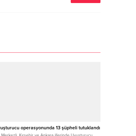
uşturucu operasyonunda 13 şüpheli tutuklandı
 Merkezli, Kırşehir ve Ankara illerinde Uyuşturucu