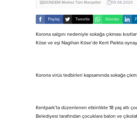
GÜNDEM
Merkez
Tüm Manşetler
05.06.2020
Paylaş
Tweetle
Gönder
P
Korona salgını nedeniyle sokağa çıkması kısıtla
Köse ve eşi Nagihan Köse’de Kent Parkta oynaya
Korona virüs tedbirleri kapsamında sokağa çıkmal
Kentpark’ta düzenlenen etkinlikte 18 yaş altı ç
Belediyesi tarafından çocuklara balon ve çikolat