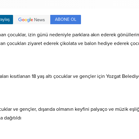
ABONE OL
aylaş
nan çocuklar, izin günü nedeniyle parklara akın ederek gönüller
n çocukları ziyaret ederek çikolata ve balon hediye ederek çocu
arı kısıtlanan 18 yaş altı çocuklar ve gençler için Yozgat Belediy
ocuklar ve gençler, dışarıda olmanın keyfini palyaço ve müzik eşl
a dağıtıldı