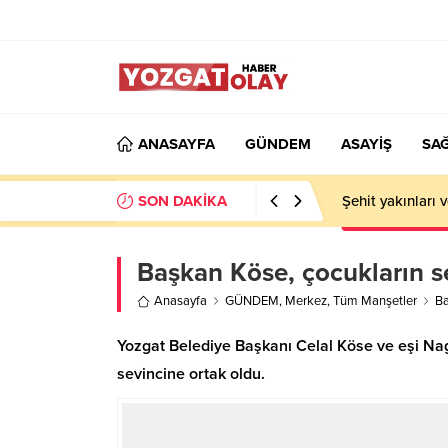
ANASAYFA
GÜNDEM
ASAYİŞ
SAĞ
SON DAKİKA
Şehit yakınları 
Başkan Köse, çocukların se
Anasayfa
GÜNDEM
,
Merkez
,
Tüm Manşetler
Ba
Yozgat Belediye Başkanı Celal Köse ve eşi Na
sevincine ortak oldu.