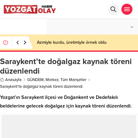
°C
YOZGAT
PARÇALI BULUTLU
Azmiyle kurdu, üretimiyle örnek oldu
Saraykent’te doğalgaz kaynak töreni
düzenlendi
Anasayfa
GÜNDEM
,
Merkez
,
Tüm Manşetler
Saraykent’te doğalgaz kaynak töreni düzenlendi
Yozgat’ın Saraykent ilçesi ve Doğankent ve Dedefakılı
beldelerine gelecek doğalgaz için kaynak töreni düzenlendi.