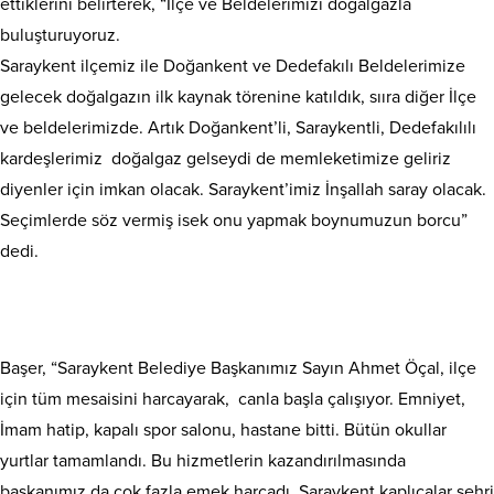
ettiklerini belirterek, “İlçe ve Beldelerimizi doğalgazla
buluşturuyoruz.
Saraykent ilçemiz ile Doğankent ve Dedefakılı Beldelerimize
gelecek doğalgazın ilk kaynak törenine katıldık, sııra diğer İlçe
ve beldelerimizde. Artık Doğankent’li, Saraykentli, Dedefakılılı
kardeşlerimiz doğalgaz gelseydi de memleketimize geliriz
diyenler için imkan olacak. Saraykent’imiz İnşallah saray olacak.
Seçimlerde söz vermiş isek onu yapmak boynumuzun borcu”
dedi.
Başer, “Saraykent Belediye Başkanımız Sayın Ahmet Öçal, ilçe
için tüm mesaisini harcayarak, canla başla çalışıyor. Emniyet,
İmam hatip, kapalı spor salonu, hastane bitti. Bütün okullar
yurtlar tamamlandı. Bu hizmetlerin kazandırılmasında
başkanımız da çok fazla emek harcadı. Saraykent kaplıcalar şehri