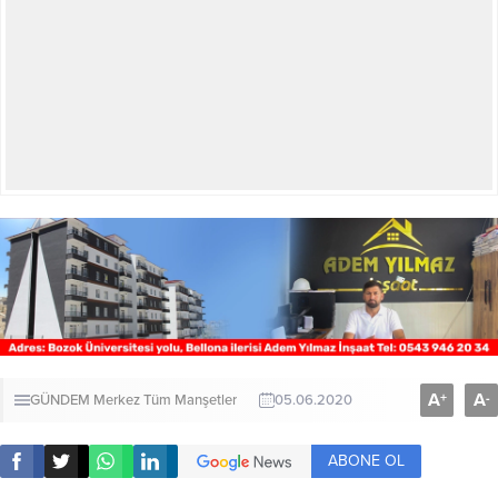
A
A
+
-
GÜNDEM
Merkez
Tüm Manşetler
05.06.2020
ABONE OL