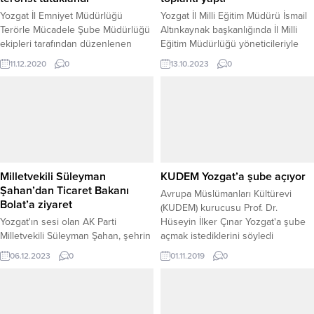
Yozgat İl Emniyet Müdürlüğü
Yozgat İl Milli Eğitim Müdürü İsmail
Terörle Mücadele Şube Müdürlüğü
Altınkaynak başkanlığında İl Milli
ekipleri tarafından düzenlenen
Eğitim Müdürlüğü yöneticileriyle
operasyonla yakalanan PKK/KCK-
birlikte, merkezdeki okul
11.12.2020
0
13.10.2023
0
YPG/PYD mensubu terörist
müdürlerinin katılımıyla kapsamlı bir
B.M.E.H. (24), tutuklandı.
değerlendirme toplantısı
gerçekleştirildi. Toplantı, Yozgat İl
Milli Eğitim Müdürlüğü Bozok
Toplantı Salonu'nda düzenlendi.
Milletvekili Süleyman
KUDEM Yozgat’a şube açıyor
Şahan’dan Ticaret Bakanı
Avrupa Müslümanları Kültürevi
Bolat’a ziyaret
(KUDEM) kurucusu Prof. Dr.
Yozgat'ın sesi olan AK Parti
Hüseyin İlker Çınar ​Yozgat'a şube
Milletvekili Süleyman Şahan, şehrin
açmak istediklerini söyledi
çeşitli konularındaki sorunları ele
06.12.2023
0
01.11.2019
0
almak ve çözüm önerilerini
değerlendirmek üzere Ticaret
Bakanı Ömer Bolat'ı makamında
ziyaret etti.