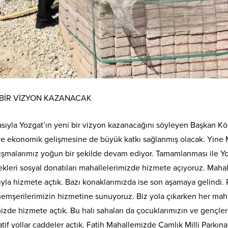
 BİR VİZYON KAZANACAK
la Yozgat’ın yeni bir vizyon kazanacağını söyleyen Başkan Köse,
i ve ekonomik gelişmesine de büyük katkı sağlanmış olacak. Yine
ışmalarımız yoğun bir şekilde devam ediyor. Tamamlanması ile Yozg
kleri sosyal donatıları mahallelerimizde hizmete açıyoruz. Mahal
yla hizmete açtık. Bazı konaklarımızda ise son aşamaya gelindi. 
 hemşerilerimizin hizmetine sunuyoruz. Biz yola çıkarken her mah
izde hizmete açtık. Bu halı sahaları da çocuklarımızın ve gençler
ernatif yollar caddeler açtık. Fatih Mahallemizde Çamlık Milli Park