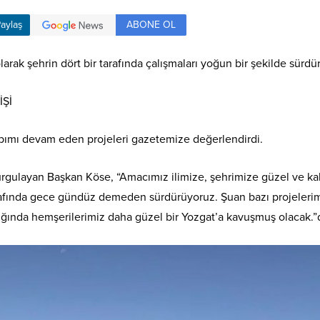
ABONE OL
aylaş
rak şehrin dört bir tarafında çalışmaları yoğun bir şekilde sürdür
İŞİ
apımı devam eden projeleri gazetemize değerlendirdi.
vurgulayan Başkan Köse, “Amacımız ilimize, şehrimize güzel ve kal
tarafında gece gündüz demeden sürdürüyoruz. Şuan bazı projelerim
ğında hemşerilerimiz daha güzel bir Yozgat’a kavuşmuş olacak.”