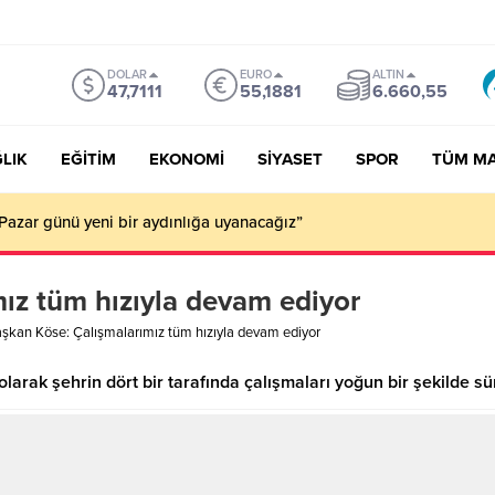
DOLAR
EURO
ALTIN
47,7111
55,1881
6.660,55
LIK
EĞİTİM
EKONOMİ
SİYASET
SPOR
TÜM M
Pazar günü yeni bir aydınlığa uyanacağız”
ız tüm hızıyla devam ediyor
şkan Köse: Çalışmalarımız tüm hızıyla devam ediyor
arak şehrin dört bir tarafında çalışmaları yoğun bir şekilde sü