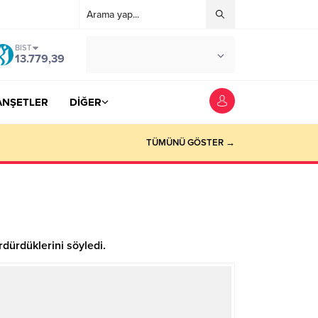
BIST
°C
YOZGAT
13.779,39
AZ BULUTLU
ANŞETLER
DİĞER
TÜMÜNÜ GÖSTER →
rdürdüklerini söyledi.