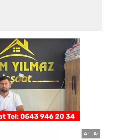
A
A
+
-