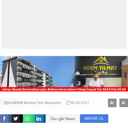
A
A
+
-
GÜNDEM
Merkez
Tüm Manşetler
18.05.2021
ABONE OL