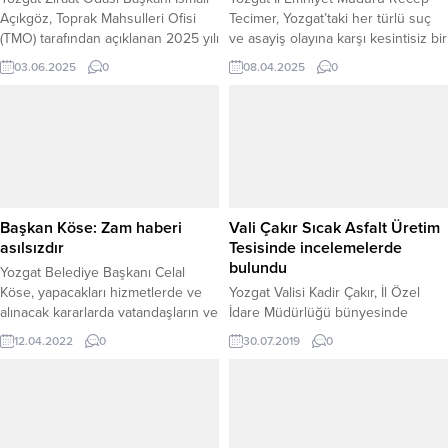
Açıkgöz, Toprak Mahsulleri Ofisi
Tecimer, Yozgat’taki her türlü suç
(TMO) tarafından açıklanan 2025 yılı
ve asayiş olayına karşı kesintisiz bir
buğday alım fiyatlarını
mücadele verdiklerini belirterek,
03.06.2025
0
08.04.2025
0
değerlendirdi. Açıkgöz, açıklanan
“Şehrimizin daha güvenilir olması
fiyatların üreticinin beklentisini tam
ve huzuru için görev
anlamıyla karşılamadığını ve
yapıyoruz.”dedi. İl Emniyet Müdürü
çiftçilerin artan girdi maliyetleri
Recep Tecimer başkanlığında, İl
karşısında mağdur olabileceğini
Emniyet Müdürlüğü’nde genel
vurguladı. Başkan Açıkgöz, 2024
değerlendirme toplantısı
yılında buğday için açıklanan 9.200
gerçekleştirildi. Toplantıya, İl
TL başfiyatın, ton başına 1.700 TL
Emniyet Müdür Yardımcıları, il
Başkan Köse: Zam haberi
Vali Çakır Sıcak Asfalt Üretim
prim...
merkezi ve ilçelerde...
asılsızdır
Tesisinde incelemelerde
bulundu
Yozgat Belediye Başkanı Celal
Köse, yapacakları hizmetlerde ve
Yozgat Valisi Kadir Çakır, İl Özel
alınacak kararlarda vatandaşların ve
İdare Müdürlüğü bünyesinde
esnafın yanında olacaklarını
faaliyet gösteren saatte 320 ton
12.04.2022
0
30.07.2019
0
belirterek, “Bazı yerel gazete ve
kapasiteli sıcak asfalt üretim
sosyal medyada çıkan Özel Halk
tesislerinde incelemede bulundu.
Otobüsleri tarifesine zam yapıldığı
haberi asılsızdır.”dedi.