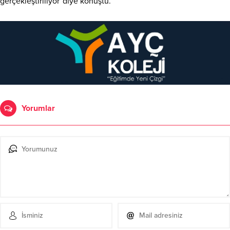
gerçekleştiriliyor”diye konuştu.
Yorumlar