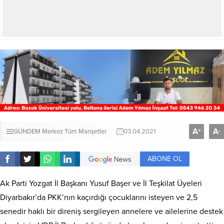
A
A
+
-
GÜNDEM
Merkez
Tüm Manşetler
03.04.2021
ABONE OL
Ak Parti Yozgat İl Başkanı Yusuf Başer ve İl Teşkilat Üyeleri
Diyarbakır’da PKK’nın kaçırdığı çocuklarını isteyen ve 2,5
senedir haklı bir direniş sergileyen annelere ve ailelerine destek