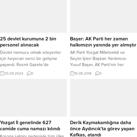
25 devlet kurumuna 2 bin
Başer: AK Parti her zaman
personel alınacak
halkımızın yanında yer almıştır
Devlet memuru olmak isteyenler
AK Parti Yozgat Milletvekili ve
için heyecan verici bir gelişme
Seçim İşleri Başkan Yardımcısı
yaşandı. Resmi Gazete’de
Yusuf Başer, AK Parti’nin her
yayımlanan ilanlarla birlikte, 25
zaman halkının yanında yer aldığını
25.09.2024
0
15.08.2018
0
kamu kurumu toplamda 1.918
belirterek, partilerinin, halkın
personel alımı gerçekleştireceğini
desteği ile kurulduğu günden
duyurdu.
bugüne tek başına iktidar olduğunu
söyledi.
Yozgat İl genelinde 627
Derik Kaymakamlığına daha
camide cuma namazı kılındı
önce Aydıncık’ta görev yapan
Kafkas, atandı
Korona salgını nedeniyle tüm ülke