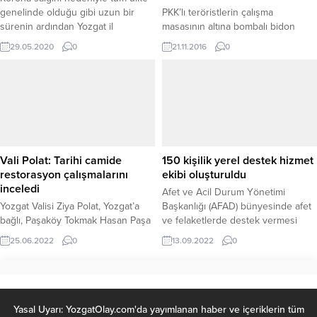
genelinde olduğu gibi uzun bir
PKK’lı teröristlerin çalışma
sürenin ardından Yozgat il
masasının altına bombalı bidon
genelinde bugün 627 camide cuma
yerleştirerek şehit ettikleri
29.05.2020
0
21.11.2016
0
namazı kılındı.
Mardin’in Derik Kaymakamı
Muhammed Fatih Safitürk’in yerine
2012- 2013 yıllarında Yozgat’ın
Aydıncık İlçesinde görev yapan
Kaymakam Hakan Kafkas atandı
PKK’lı teröristlerce 11 Kasım’da
Derik Kaymakamı Muhammet Fatih
Safitürk’e yönelik el yapımı patlayıcı
Vali Polat: Tarihi camide
150 kişilik yerel destek hizmet
ile saldırı düzenlenmiş, aralarında
restorasyon çalışmalarını
ekibi oluşturuldu
Safitürk’ün de bulunduğu 3...
inceledi
Afet ve Acil Durum Yönetimi
Yozgat Valisi Ziya Polat, Yozgat’a
Başkanlığı (AFAD) bünyesinde afet
bağlı, Paşaköy Tokmak Hasan Paşa
ve felaketlerde destek vermesi
Cami'nde restorasyon çalışmalarını
amacıyla il ve ilçe belediye ekipleri
25.06.2022
0
13.09.2022
0
yerinde inceleyerek bilgi aldı.
içinden oluşturulan “Yerel Destek
Hizmet Ekipleri’nin” tanıtımı yapıldı.
Yasal Uyarı: YozgatOlay.com'da yayımlanan haber ve içeriklerin tüm