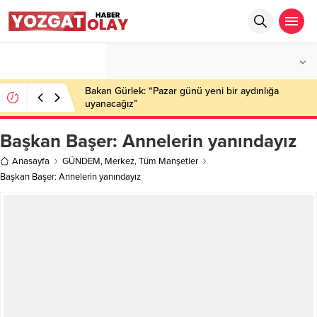
°C
YOZGAT
PARÇALI BULUTLU
Bakan Gürlek: “Pazar günü yeni bir aydınlığa
uyanacağız”
Başkan Başer: Annelerin yanındayız
Anasayfa
GÜNDEM
,
Merkez
,
Tüm Manşetler
Başkan Başer: Annelerin yanındayız