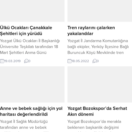
demokrasi sınavı vermediğini
söyledi.
Ülkü Ocakları Çanakkale
Tren raylarını çalarken
Şehitleri için yürüdü
yakalandılar
Yozgat Ülkü Ocakları İl Başkanlığı
Yozgat İl Jandarma Komutanlığına
Üniversite Teşkilatı tarafından 18
bağlı ekipler, Yerköy İlçesine Bağlı
Mart Şehitleri Anma Günü
Buruncuk Köyü Mevkiinde tren
ve Çanakkale Deniz Zaferi'nin 104.
raylarını çalmaya çalışan 6 şüpheliyi
19.03.2019
0
18.05.2022
0
yıl dönümü dolayısıyla Türk
suçüstü yakaladı.
bayraklarıyla yürüyüş düzenledi.
Anne ve bebek sağlığı için yol
Yozgat Bozokspor’da Serhat
haritası değerlendirildi
Akın dönemi
Yozgat İl Sağlık Müdürlüğü
Yozgat Bozokspor’da merakla
tarafından anne ve bebek
beklenen başkanlık değişimi