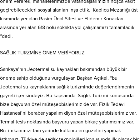
önem vererek, mahallelerimizde vatandaşlarımızın hoşca vakit
geçirebilecekleri sosyal alanları inşa ettik. Kaplıca Mezarlığı üst
kısmında yer alan Rasim Ünal Sitesi ve Elidemir Konakları
arasında yer alan 618 nolu sokakta yol çalışmamızı tamamladık.
“dedi.
SAĞLIK TURZMİNE ÖNEM VERİYORUZ
Sarıkaya’nın Jeotermal su kaynakları bakımından büyük bir
öneme sahip olduğunu vurgulayan Başkan Açıkel, “bu
Jeotermal su kaynaklarını sağlık turizminde değerlendirmenin
gayreti içerisindeyiz. Bu kapsamda Sağlık Turizmi konusunda
bize başvuran özel müteşebbislerimiz de var. Fizik Tedavi
Hastanesi’ni beraber yapalım diyen özel müteşebbislerimiz var.
Termal tesis noktasında başvuru yapan birkaç yatırımcımız var.
Biz imkanımızı tam yerinde kullanıp en güzelini yapmak
istiyoruz. Türkiye de sağlık teknolojileri konusunda ilk olacak bir