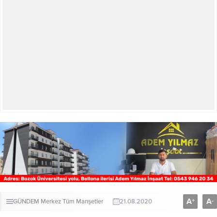
A
A
+
-
GÜNDEM
Merkez
Tüm Manşetler
21.08.2020