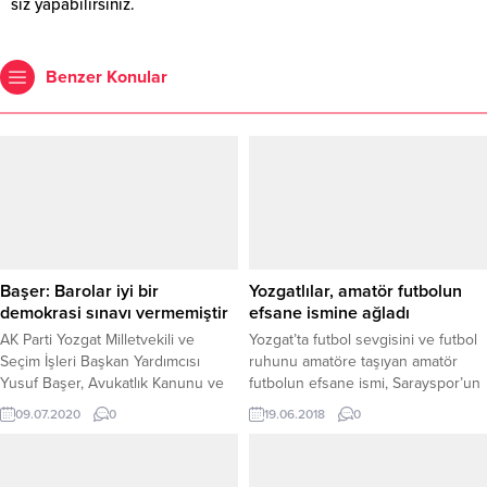
siz yapabilirsiniz.
Benzer Konular
Başer: Barolar iyi bir
Yozgatlılar, amatör futbolun
demokrasi sınavı vermemiştir
efsane ismine ağladı
AK Parti Yozgat Milletvekili ve
Yozgat’ta futbol sevgisini ve futbol
Seçim İşleri Başkan Yardımcısı
ruhunu amatöre taşıyan amatör
Yusuf Başer, Avukatlık Kanunu ve
futbolun efsane ismi, Sarayspor’un
Barolarla ilgili yapılan kanun teklifi
kurucusu Kamil Kılıçarslan, 76
09.07.2020
0
19.06.2018
0
üzerine Türkiye Büyük Millet
yaşında vefat etti.
Meclisi Genel Kurulu’nda yaptığı
konuşmada Baroların iyi bir